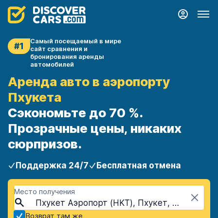
Самый посещаемый в мире
#1
сайт сравнения и
бронирования аренды
автомобилей
Аренда авто в аэропорту
Пхукета
Сэкономьте до 70 %.
Прозрачные цены, никаких
сюрпризов.
Поддержка 24/7
Бесплатная отмена
Место получения
Пхукет Аэропорт (HKT), Пхукет, Таиланд
Возврат там же