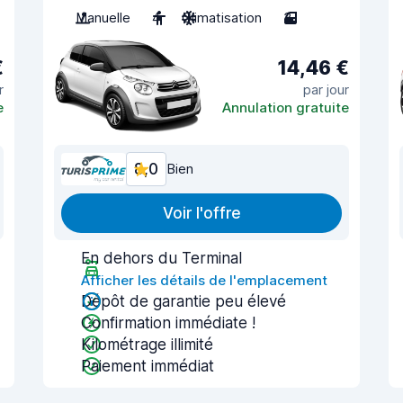
Manuelle
4
Climatisation
3
€
14,46 €
r
par jour
e
Annulation gratuite
8,0
Bien
Voir l'offre
En dehors du Terminal
Afficher les détails de l'emplacement
Dépôt de garantie peu élevé
Confirmation immédiate !
Kilométrage illimité
Paiement immédiat