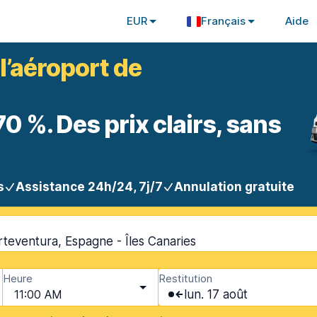
EUR
Français
Aide
 l’aéroport de
 %. Des prix clairs, sans
s
Assistance 24h/24, 7j/7
Annulation gratuite
teventura, Espagne - Îles Canaries
Heure
Restitution
11:00 AM
lun. 17 août