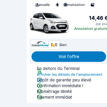
Manuelle
4
Climatisation
5
14,46 
par jou
Annulation gratuit
8,0
Bien
Voir l'offre
En dehors du Terminal
Afficher les détails de l'emplacement
Dépôt de garantie peu élevé
Confirmation immédiate !
Kilométrage illimité
Paiement immédiat