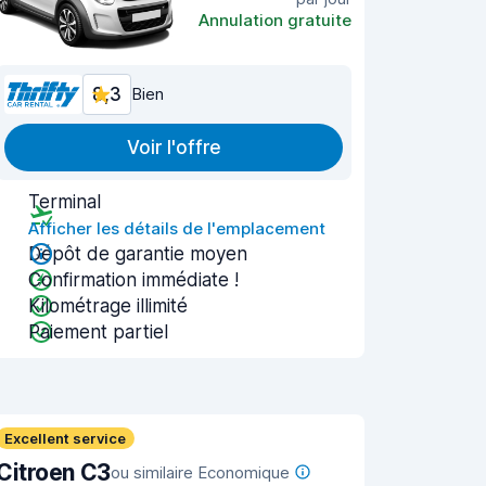
Annulation gratuite
8,3
Bien
Voir l'offre
Terminal
Afficher les détails de l'emplacement
Dépôt de garantie moyen
Confirmation immédiate !
Kilométrage illimité
Paiement partiel
Excellent service
Citroen C3
ou similaire Economique