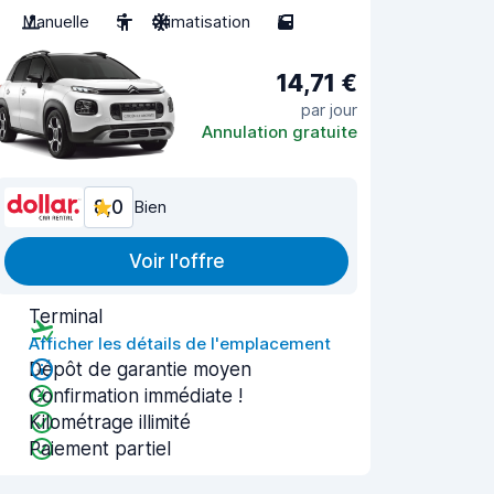
Manuelle
5
Climatisation
5
14,71 €
par jour
Annulation gratuite
8,0
Bien
Voir l'offre
Terminal
Afficher les détails de l'emplacement
Dépôt de garantie moyen
Confirmation immédiate !
Kilométrage illimité
Paiement partiel