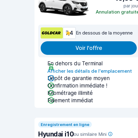
par jou
Annulation gratuit
7,4
En dessous de la moyenne
Voir l'offre
En dehors du Terminal
Afficher les détails de l'emplacement
Dépôt de garantie moyen
Confirmation immédiate !
Kilométrage illimité
Paiement immédiat
Enregistrement en ligne
Hyundai i10
ou similaire Mini