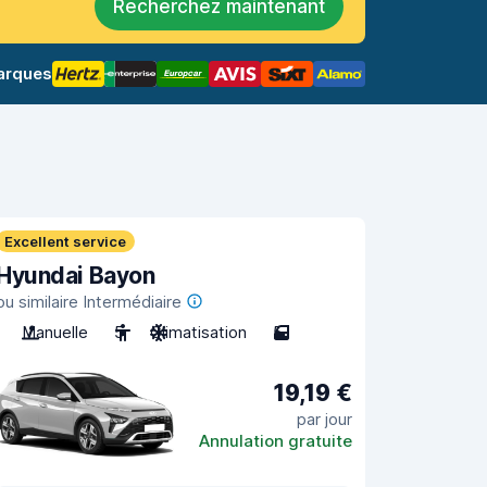
Recherchez maintenant
arques
Excellent service
Hyundai Bayon
ou similaire Intermédiaire
Manuelle
5
Climatisation
5
19,19 €
par jour
Annulation gratuite