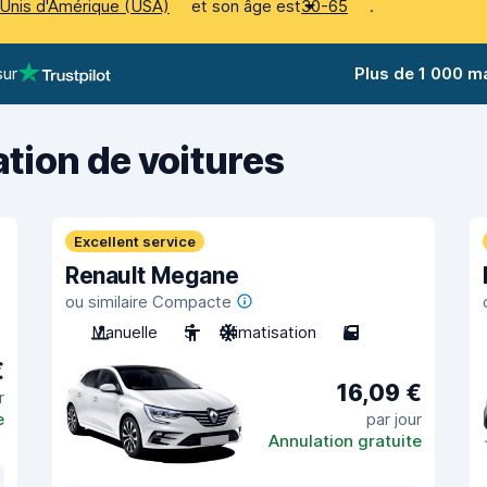
et son âge est
.
Unis d'Amérique (USA)
30-65
sur
Plus de 1 000 m
ation de voitures
Excellent service
Renault Megane
ou similaire Compacte
Manuelle
5
Climatisation
5
€
16,09 €
r
e
par jour
Annulation gratuite