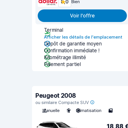
8,0
Bien
Voir l'offre
Terminal
Afficher les détails de l'emplacement
Dépôt de garantie moyen
Confirmation immédiate !
Kilométrage illimité
Paiement partiel
Peugeot 2008
ou similaire Compacte SUV
Manuelle
5
Climatisation
5
18,88 