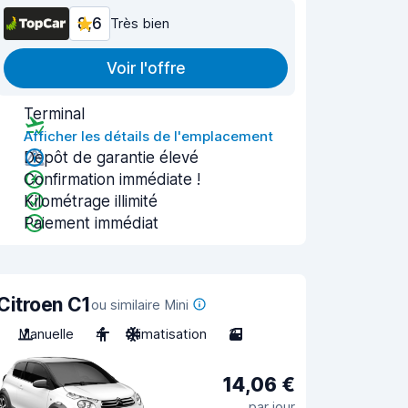
8,6
Très bien
Voir l'offre
Terminal
Afficher les détails de l'emplacement
Dépôt de garantie élevé
Confirmation immédiate !
Kilométrage illimité
Paiement immédiat
Citroen C1
ou similaire Mini
Manuelle
4
Climatisation
3
14,06 €
par jour