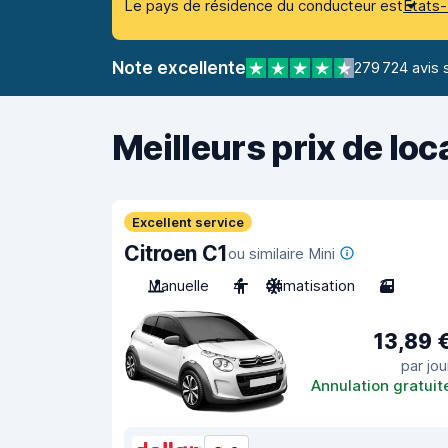
Le pays de résidence du conducteur est
États-
Note excellente
279 724 avis 
Meilleurs prix de loc
Excellent service
Citroen C1
ou similaire Mini
Manuelle
4
Climatisation
3
13,89 
par jou
Annulation gratuit