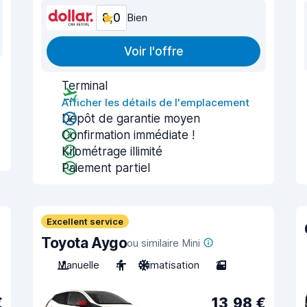
8,0
Bien
Voir l'offre
Terminal
Afficher les détails de l'emplacement
Dépôt de garantie moyen
Confirmation immédiate !
Kilométrage illimité
Paiement partiel
Excellent service
Toyota Aygo
ou similaire Mini
Manuelle
4
Climatisation
2
€
13,98 €