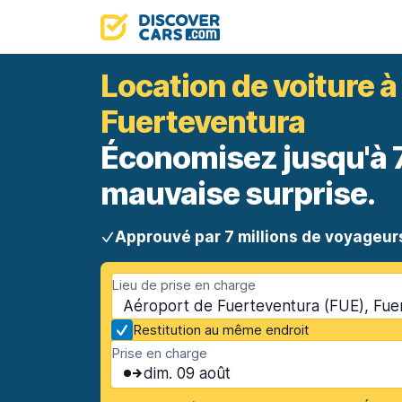
Location de voiture à
Fuerteventura
Économisez jusqu'à 70
mauvaise surprise.
Approuvé par 7 millions de voyageur
Lieu de prise en charge
Aéroport de Fuerteventura (FUE), Fuer
Restitution au même endroit
Prise en charge
dim. 09 août