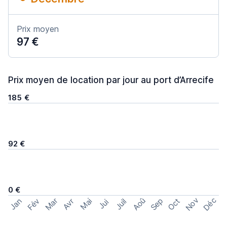
Prix moyen
97 €
Prix moyen de location par jour au port d’Arrecife
185 €
92 €
0 €
Nov
Déc
Aoû
Sep
Mar
Fév
Oct
Jan
Mai
Avr
Juil
Jui