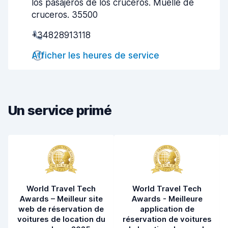
los pasajeros de los cruceros. Muelle de
Prise en charge rapide
7,6
cruceros. 35500
+34828913118
Restitution rapide
8,7
Afficher les heures de service
Propreté de la voiture
8,3
État du véhicule
8,1
Un service primé
World Travel Tech
World Travel Tech
Awards – Meilleur site
Awards - Meilleure
web de réservation de
application de
voitures de location du
réservation de voitures