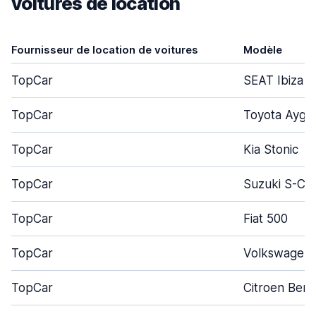
voitures de location
Fournisseur de location de voitures
Modèle
TopCar
SEAT Ibiza
TopCar
Toyota Aygo
TopCar
Kia Stonic
TopCar
Suzuki S-Cr
TopCar
Fiat 500
TopCar
Volkswagen 
TopCar
Citroen Berl