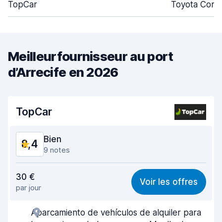
TopCar
Toyota Corol
Meilleurfournisseur au port
d’Arrecife en 2026
TopCar
Bien
8,4
9 notes
Rapport qualité-prix
8,8
30 €
Voir les offres
par jour
Recherche facile
8,3
Aparcamiento de vehículos de alquiler para
Agent serviable
8,9