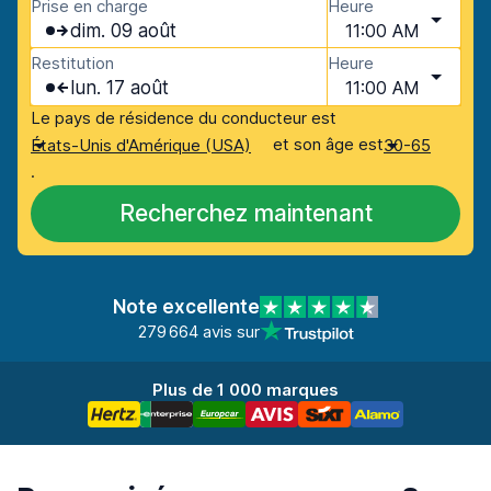
Prise en charge
Heure
dim. 09 août
11:00 AM
Restitution
Heure
lun. 17 août
11:00 AM
Le pays de résidence du conducteur est
et son âge est
États-Unis d'Amérique (USA)
30-65
.
Recherchez maintenant
Note excellente
279 664 avis sur
Plus de 1 000 marques