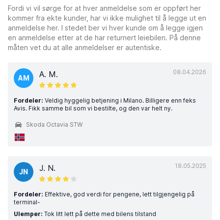
Fordi vi vil sørge for at hver anmeldelse som er oppført her
kommer fra ekte kunder, har vi ikke mulighet til å legge ut en
anmeldelse her. I stedet ber vi hver kunde om å legge igjen
en anmeldelse etter at de har returnert leiebilen. På denne
måten vet du at alle anmeldelser er autentiske.
08.04.2026
A. M.
AM
Fordeler:
Veldig hyggelig betjening i Milano. Billigere enn feks
Avis. Fikk samme bil som vi bestilte, og den var helt ny.
Skoda Octavia STW
18.05.2025
J. N.
JN
Fordeler:
Effektive, god verdi for pengene, lett tilgjengelig på
terminal-
Ulemper:
Tok litt lett på dette med bilens tilstand