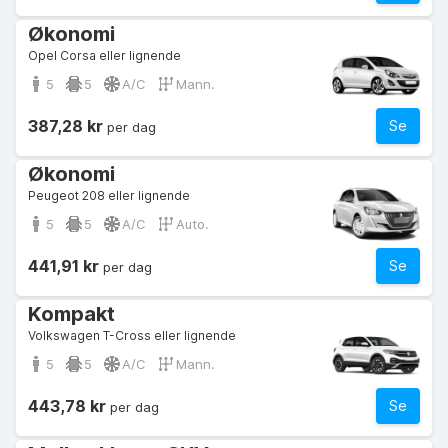
Økonomi
Opel Corsa eller lignende
5
5
A/C
Mann.
387,28 kr
Se
per dag
Økonomi
Peugeot 208 eller lignende
5
5
A/C
Auto.
441,91 kr
Se
per dag
Kompakt
Volkswagen T-Cross eller lignende
5
5
A/C
Mann.
443,78 kr
Se
per dag