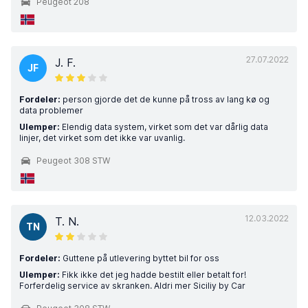
Peugeot 208
27.07.2022
J. F.
JF
Fordeler:
person gjorde det de kunne på tross av lang kø og
data problemer
Ulemper:
Elendig data system, virket som det var dårlig data
linjer, det virket som det ikke var uvanlig.
Peugeot 308 STW
12.03.2022
T. N.
TN
Fordeler:
Guttene på utlevering byttet bil for oss
Ulemper:
Fikk ikke det jeg hadde bestilt eller betalt for!
Forferdelig service av skranken. Aldri mer Siciliy by Car