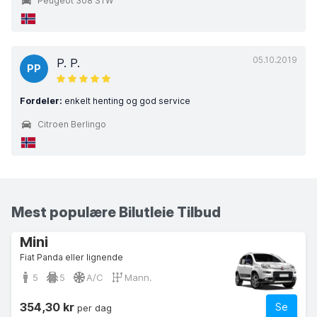
Peugeot 308 STW
05.10.2019
P. P.
PP
Fordeler:
enkelt henting og god service
Citroen Berlingo
Mest populære Bilutleie Tilbud
Mini
Fiat Panda eller lignende
5
5
A/C
Mann.
354,30 kr
Se
per dag