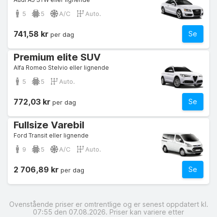
5
5
A/C
Auto.
741,58 kr
Se
per dag
Premium elite SUV
Alfa Romeo Stelvio eller lignende
5
5
Auto.
772,03 kr
Se
per dag
Fullsize Varebil
Ford Transit eller lignende
9
5
A/C
Auto.
2 706,89 kr
Se
per dag
Ovenstående priser er omtrentlige og er senest oppdatert kl.
07:55 den 07.08.2026. Priser kan variere etter