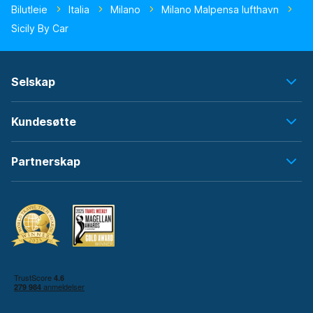
Bilutleie
Italia
Milano
Milano Malpensa lufthavn
Sicily By Car
Selskap
Kundesøtte
Partnerskap