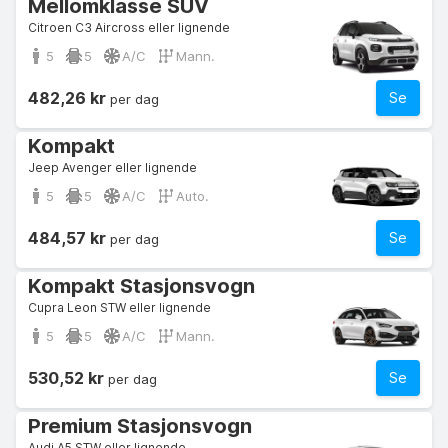
Mellomklasse SUV
Citroen C3 Aircross eller lignende
5
5
A/C
Mann.
482,26 kr
Se
per dag
Kompakt
Jeep Avenger eller lignende
5
5
A/C
Auto.
484,57 kr
Se
per dag
Kompakt Stasjonsvogn
Cupra Leon STW eller lignende
5
5
A/C
Mann.
530,52 kr
Se
per dag
Premium Stasjonsvogn
Audi A5 STW eller lignende