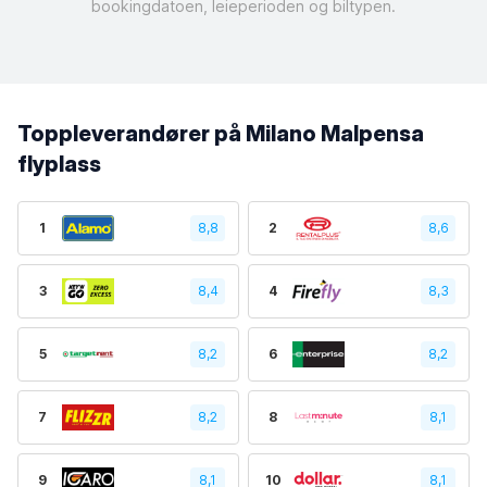
bookingdatoen, leieperioden og biltypen.
Toppleverandører på Milano Malpensa
flyplass
1
8,8
2
8,6
3
8,4
4
8,3
5
8,2
6
8,2
7
8,2
8
8,1
9
8,1
10
8,1