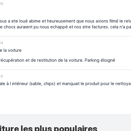
26
us a ete loué abime et heureusement que nous avions filmé le retait
de chocs auraient pu nous echappé et nos etre factures. cela n'a pa
24
e la voiture
cupération et de restitution de la voiture. Parking éloigné
24
ale à l intérieur (sable, chips) et manquait le produit pour le nett
iture les plus populaires