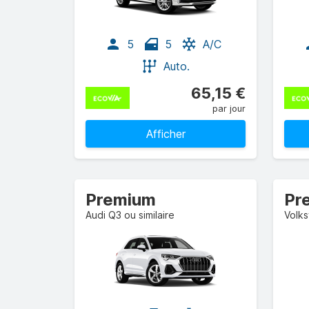
5
5
A/C
Auto.
65,15 €
par jour
Afficher
Premium
Audi Q3 ou similaire
Volks