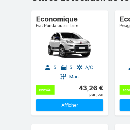
Economique
Ec
Fiat Panda ou similaire
Peuge
5
5
A/C
Man.
43,26 €
par jour
Afficher