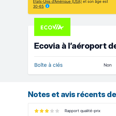
États-Unis d'Amérique (USA)
et son âge est
30-65
Ecovia à l’aéroport d
Boîte à clés
Non
Notes et avis récents de
Rapport qualité-prix