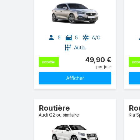
5
5
A/C
Auto.
49,90 €
par jour
Afficher
Routière
Ro
Audi Q2 ou similaire
Kia S