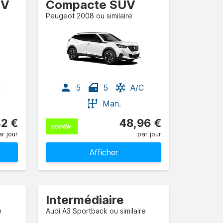
UV
Compacte SUV
Peugeot 2008 ou similaire
C
5
5
A/C
Man.
2 €
48,96 €
r jour
par jour
Afficher
Intermédiaire
e
Audi A3 Sportback ou similaire