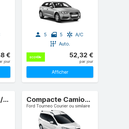
C
5
5
A/C
Auto.
38 €
52,32 €
r jour
par jour
Afficher
Compacte Break/Fourgon
Compacte Camionnette
Ford Tourneo Courier ou similaire