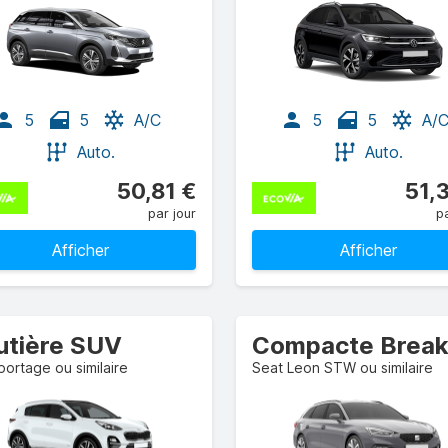
5
5
A/C
5
5
A/
Auto.
Auto.
50,81 €
51,
par jour
pa
Afficher
Afficher
utière SUV
portage ou similaire
Seat Leon STW ou similaire