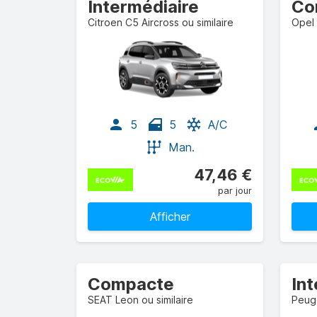
Intermédiaire
Co
Citroen C5 Aircross ou similaire
Opel 
5
5
A/C
Man.
47,46 €
par jour
Afficher
Compacte
In
SEAT Leon ou similaire
Peuge