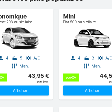
onomique
Mini
ot 208 ou similaire
Fiat 500 ou similaire
4
5
A/C
4
3
A/
Man.
Man.
43,95 €
44,5
par jour
pa
Afficher
Afficher