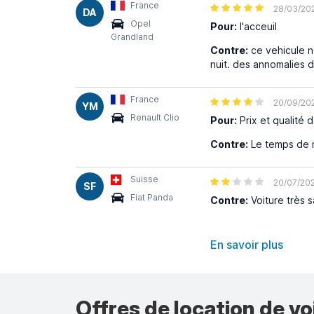
France
28/03/20
DA
Opel
Pour:
l'acceuil
Grandland
Contre:
ce vehicule no
nuit. des annomalies 
France
20/09/20
YM
Renault Clio
Pour:
Prix et qualité d
Contre:
Le temps de ré
Suisse
20/07/20
SF
Fiat Panda
Contre:
Voiture très s
En savoir plus
Offres de location de vo