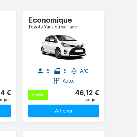
Economique
Toyota Yaris ou similaire
C
5
5
A/C
Auto.
4 €
46,12 €
r jour
par jour
Afficher