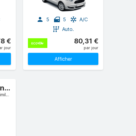
C
5
5
A/C
Auto.
78 €
80,31 €
r jour
par jour
Afficher
Premium Camionnette
Volkswagen Transporter ou similaire