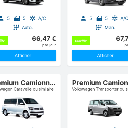
5
5
A/C
5
5
A/
Auto.
Man.
66,47 €
67,
par jour
pa
Afficher
Afficher
Premium Camionnette
wagen Caravelle ou similaire