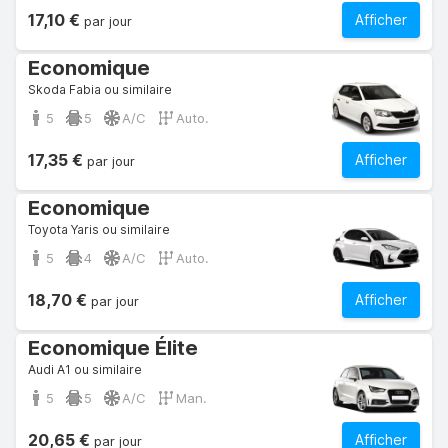
17,10 €
Afficher
par jour
Economique
Skoda Fabia ou similaire
5
5
A/C
Auto.
17,35 €
Afficher
par jour
Economique
Toyota Yaris ou similaire
5
4
A/C
Auto.
18,70 €
Afficher
par jour
Economique Élite
Audi A1 ou similaire
5
5
A/C
Man.
20,65 €
Afficher
par jour