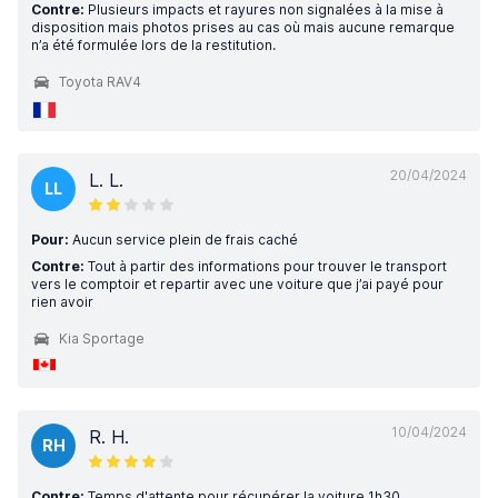
Contre:
Plusieurs impacts et rayures non signalées à la mise à
disposition mais photos prises au cas où mais aucune remarque
n’a été formulée lors de la restitution.
Toyota RAV4
20/04/2024
L. L.
LL
Pour:
Aucun service plein de frais caché
Contre:
Tout à partir des informations pour trouver le transport
vers le comptoir et repartir avec une voiture que j’ai payé pour
rien avoir
Kia Sportage
10/04/2024
R. H.
RH
Contre:
Temps d'attente pour récupérer la voiture 1h30