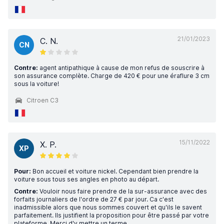
21/01/2023
C. N.
CN
Contre:
agent antipathique à cause de mon refus de souscrire à
son assurance complète. Charge de 420 € pour une éraflure 3 cm
sous la voiture!
Citroen C3
15/11/2022
X. P.
XP
Pour:
Bon accueil et voiture nickel. Cependant bien prendre la
voiture sous tous ses angles en photo au départ.
Contre:
Vouloir nous faire prendre de la sur-assurance avec des
forfaits journaliers de l'ordre de 27 € par jour. Ca c'est
inadmissible alors que nous sommes couvert et qu'ils le savent
parfaitement. Ils justifient la proposition pour être passé par votre
plateforme. Merci d'y mettre un terme.