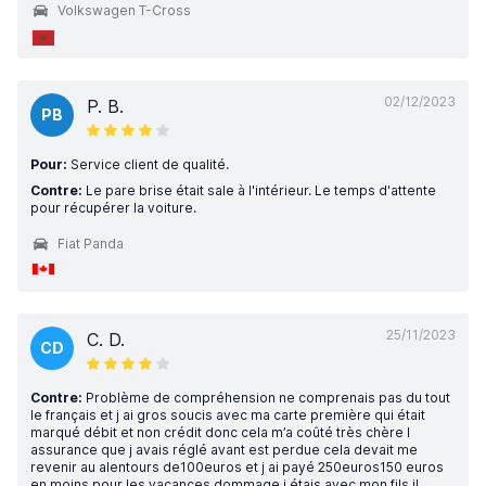
Volkswagen T-Cross
02/12/2023
P. B.
PB
Pour:
Service client de qualité.
Contre:
Le pare brise était sale à l'intérieur. Le temps d'attente
pour récupérer la voiture.
Fiat Panda
25/11/2023
C. D.
CD
Contre:
Problème de compréhension ne comprenais pas du tout
le français et j ai gros soucis avec ma carte première qui était
marqué débit et non crédit donc cela m’a coûté très chère l
assurance que j avais réglé avant est perdue cela devait me
revenir au alentours de100euros et j ai payé 250euros150 euros
en moins pour les vacances dommage.j étais avec mon fils il