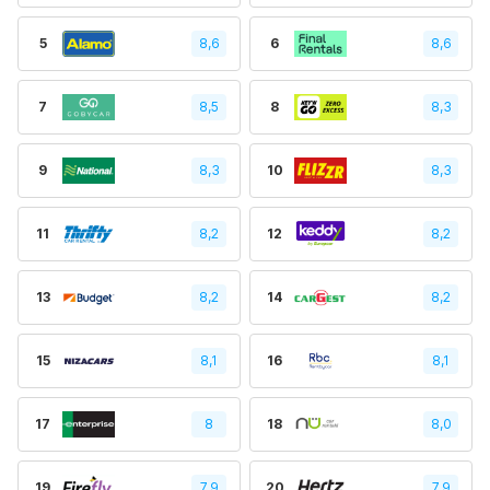
5
8,6
6
8,6
7
8,5
8
8,3
9
8,3
10
8,3
11
8,2
12
8,2
13
8,2
14
8,2
15
8,1
16
8,1
17
8
18
8,0
19
7.9
20
7.9