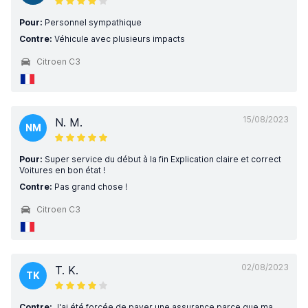
Pour:
Personnel sympathique
Contre:
Véhicule avec plusieurs impacts
Citroen C3
15/08/2023
N. M.
NM
Pour:
Super service du début à la fin Explication claire et correct
Voitures en bon état !
Contre:
Pas grand chose !
Citroen C3
02/08/2023
T. K.
TK
Contre:
J'ai été forcée de payer une assurance parce que ma