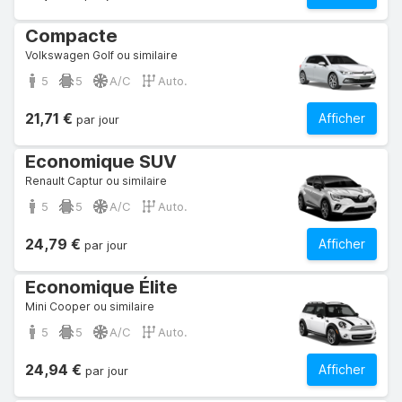
Compacte
Volkswagen Golf ou similaire
5
5
A/C
Auto.
21,71 €
Afficher
par jour
Economique SUV
Renault Captur ou similaire
5
5
A/C
Auto.
24,79 €
Afficher
par jour
Economique Élite
Mini Cooper ou similaire
5
5
A/C
Auto.
24,94 €
Afficher
par jour