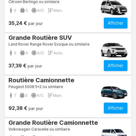
Citroen Berlingo ou similaire
5
5
A/C
Man.
35,24 €
Afficher
par jour
Grande Routière SUV
Land Rover Range Rover Evoque ou similaire
5
5
A/C
Auto.
37,39 €
Afficher
par jour
Routière Camionnette
Peugeot 5008 5+2 ou similaire
7
5
A/C
Man.
92,38 €
Afficher
par jour
Grande Routière Camionnette
Volkswagen Caravelle ou similaire