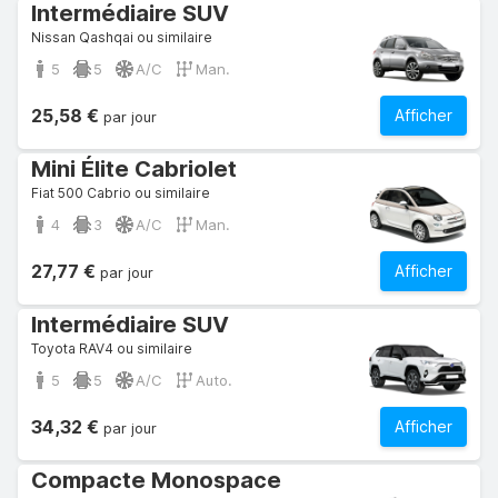
Intermédiaire SUV
Nissan Qashqai ou similaire
5
5
A/C
Man.
25,58 €
Afficher
par jour
Mini Élite Cabriolet
Fiat 500 Cabrio ou similaire
4
3
A/C
Man.
27,77 €
Afficher
par jour
Intermédiaire SUV
Toyota RAV4 ou similaire
5
5
A/C
Auto.
34,32 €
Afficher
par jour
Compacte Monospace