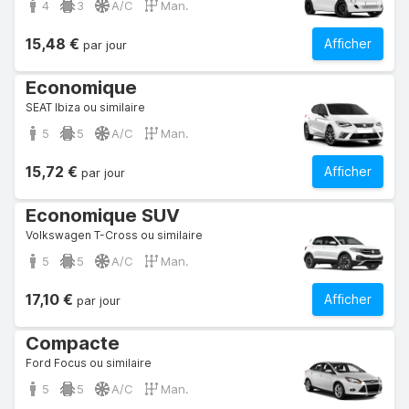
4
3
A/C
Man.
15,48 €
Afficher
par jour
Economique
SEAT Ibiza ou similaire
5
5
A/C
Man.
15,72 €
Afficher
par jour
Economique SUV
Volkswagen T-Cross ou similaire
5
5
A/C
Man.
17,10 €
Afficher
par jour
Compacte
Ford Focus ou similaire
5
5
A/C
Man.