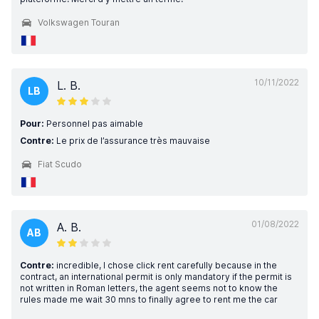
Volkswagen Touran
10/11/2022
L. B.
LB
Pour:
Personnel pas aimable
Contre:
Le prix de l’assurance très mauvaise
Fiat Scudo
01/08/2022
A. B.
AB
Contre:
incredible, I chose click rent carefully because in the
contract, an international permit is only mandatory if the permit is
not written in Roman letters, the agent seems not to know the
rules made me wait 30 mns to finally agree to rent me the car