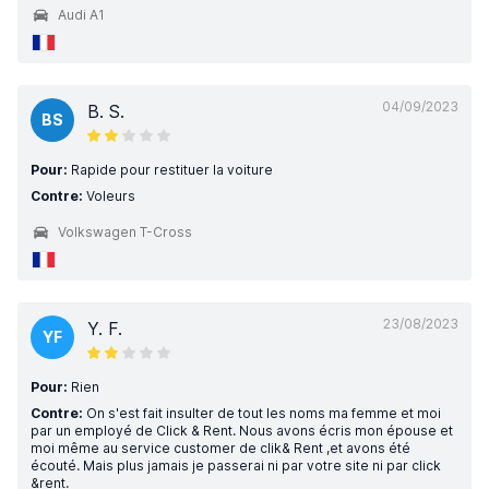
Audi A1
04/09/2023
B. S.
BS
Pour:
Rapide pour restituer la voiture
Contre:
Voleurs
Volkswagen T-Cross
23/08/2023
Y. F.
YF
Pour:
Rien
Contre:
On s'est fait insulter de tout les noms ma femme et moi
par un employé de Click & Rent. Nous avons écris mon épouse et
moi même au service customer de clik& Rent ,et avons été
écouté. Mais plus jamais je passerai ni par votre site ni par click
&rent.