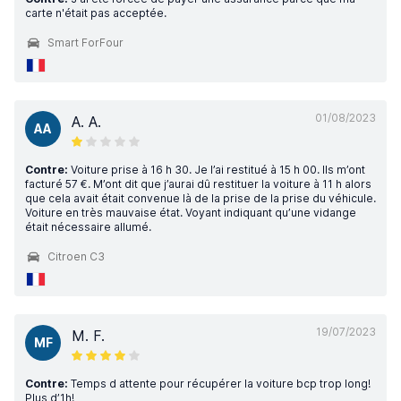
carte n'était pas acceptée.
Smart ForFour
01/08/2023
A. A.
AA
Contre:
Voiture prise à 16 h 30. Je l’ai restitué à 15 h 00. Ils m’ont
facturé 57 €. M’ont dit que j’aurai dû restituer la voiture à 11 h alors
que cela avait était convenue là de la prise de la prise du véhicule.
Voiture en très mauvaise état. Voyant indiquant qu’une vidange
était nécessaire allumé.
Citroen C3
19/07/2023
M. F.
MF
Contre:
Temps d attente pour récupérer la voiture bcp trop long!
Plus d’1h!