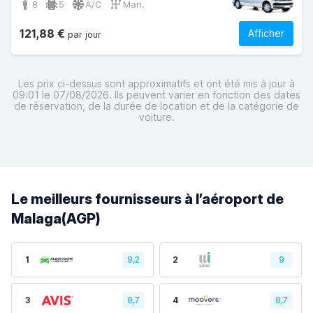
8
5
A/C
Man.
121,88 €
Afficher
par jour
Les prix ci-dessus sont approximatifs et ont été mis à jour à
09:01 le 07/08/2026. Ils peuvent varier en fonction des dates
de réservation, de la durée de location et de la catégorie de
voiture.
Le meilleurs fournisseurs à l’aéroport de
Malaga(AGP)
1
9,2
2
9
3
8,7
4
8,7