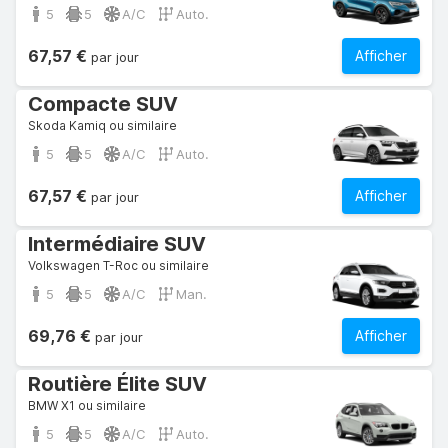
5
5
A/C
Auto.
67,57 €
Afficher
par jour
Compacte SUV
Skoda Kamiq ou similaire
5
5
A/C
Auto.
67,57 €
Afficher
par jour
Intermédiaire SUV
Volkswagen T-Roc ou similaire
5
5
A/C
Man.
69,76 €
Afficher
par jour
Routière Élite SUV
BMW X1 ou similaire
5
5
A/C
Auto.