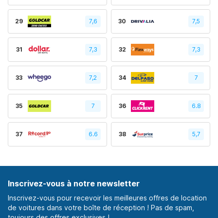
29
7,6
30
7,5
31
7,3
32
7,3
33
7,2
34
7
35
7
36
6.8
37
6.6
38
5,7
Inscrivez-vous à notre newsletter
Inscrivez-vous pour recevoir les meilleures offres de location
de voitures dans votre boîte de réception ! Pas de spam,
toujours des offres exclusives !