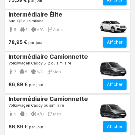
75,39 €
par jour
Intermédiaire Élite
Audi Q2 ou similaire
5
5
A/C
Auto.
78,95 €
Afficher
par jour
Intermédiaire Camionnette
Volkswagen Caddy 5+2 ou similaire
7
5
A/C
Man.
86,89 €
Afficher
par jour
Intermédiaire Camionnette
Volkswagen Caddy ou similaire
5
5
A/C
Man.
86,89 €
Afficher
par jour