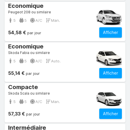
Economique
Peugeot 208 ou similaire
5
5
A/C
Man.
54,58 €
Afficher
par jour
Economique
Skoda Fabia ou similaire
5
5
A/C
Auto.
55,14 €
Afficher
par jour
Compacte
Skoda Scala ou similaire
5
5
A/C
Man.
57,33 €
Afficher
par jour
Intermédiaire