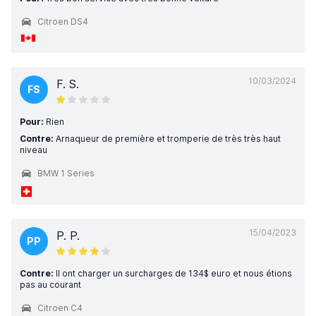
Citroen DS4
10/03/2024
F. S.
FS
Pour:
Rien
Contre:
Arnaqueur de première et tromperie de très très haut
niveau
BMW 1 Series
15/04/2023
P. P.
PP
Contre:
Il ont charger un surcharges de 134$ euro et nous étions
pas au courant
Citroen C4