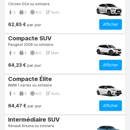
Citroen DS4 ou similaire
5
5
A/C
Auto.
62,85 €
Afficher
par jour
Compacte SUV
Peugeot 2008 ou similaire
5
5
A/C
Man.
64,23 €
Afficher
par jour
Compacte Élite
BMW 1 series ou similaire
5
5
A/C
Auto.
64,47 €
Afficher
par jour
Intermédiaire SUV
Renault Arkana ou similaire