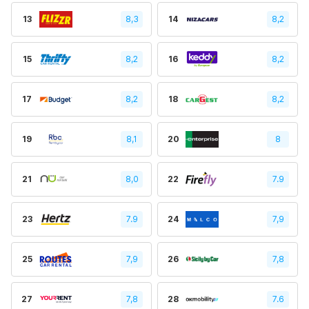
13
8,3
14
8,2
15
8,2
16
8,2
17
8,2
18
8,2
19
8,1
20
8
21
8,0
22
7.9
23
7.9
24
7,9
25
7,9
26
7,8
27
7,8
28
7.6