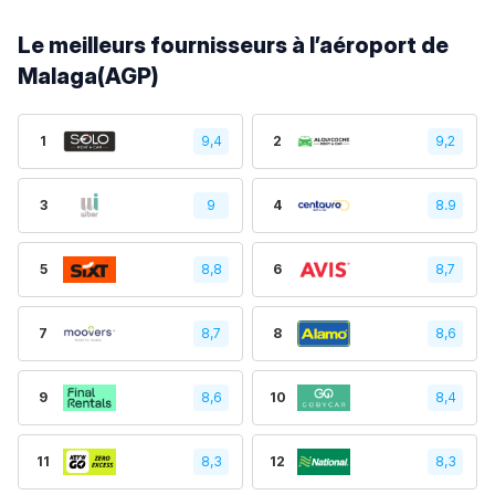
Le meilleurs fournisseurs à l’aéroport de
Malaga(AGP)
1
9,4
2
9,2
3
9
4
8.9
5
8,8
6
8,7
7
8,7
8
8,6
9
8,6
10
8,4
11
8,3
12
8,3