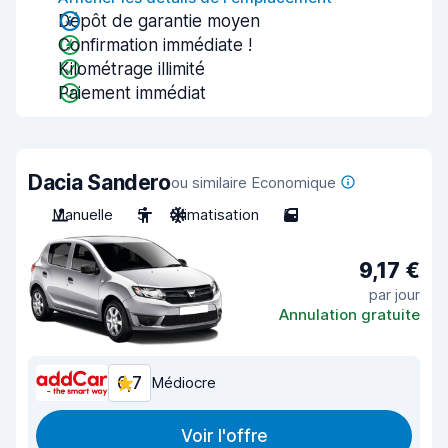
Dépôt de garantie moyen
Confirmation immédiate !
Kilométrage illimité
Paiement immédiat
Dacia Sandero
ou similaire Economique
Manuelle
5
Climatisation
5
9,17 €
par jour
Annulation gratuite
6,7
Médiocre
Voir l'offre