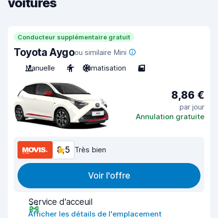
voitures
Conducteur supplémentaire gratuit
Toyota Aygo
ou similaire Mini
Manuelle
4
Climatisation
5
8,86 €
par jour
Annulation gratuite
8,5
Très bien
Voir l'offre
Service d'acceuil
Afficher les détails de l'emplacement