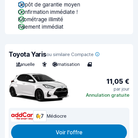
Dépôt de garantie moyen
Confirmation immédiate !
Kilométrage illimité
Paiement immédiat
Toyota Yaris
ou similaire Compacte
Manuelle
5
Climatisation
4
11,05 €
par jour
Annulation gratuite
6,7
Médiocre
Voir l'offre