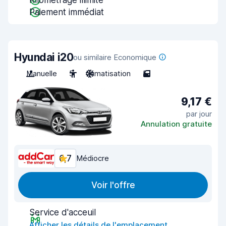
Kilométrage illimité
Paiement immédiat
Hyundai i20
ou similaire Economique
Manuelle
5
Climatisation
5
9,17 €
par jour
Annulation gratuite
6,7
Médiocre
Voir l'offre
Service d'acceuil
Afficher les détails de l'emplacement