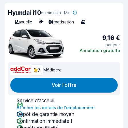
Hyundai i10
ou similaire Mini
Manuelle
4
Climatisation
4
9,16 €
par jour
Annulation gratuite
6,7
Médiocre
Voir l'offre
Service d'acceuil
Afficher les détails de l'emplacement
Dépôt de garantie moyen
Confirmation immédiate !