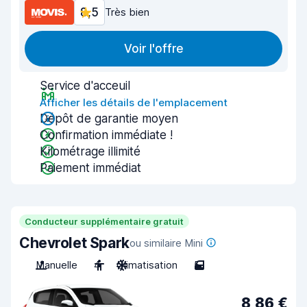
8,5
Très bien
Voir l'offre
Service d'acceuil
Afficher les détails de l'emplacement
Dépôt de garantie moyen
Confirmation immédiate !
Kilométrage illimité
Paiement immédiat
Conducteur supplémentaire gratuit
Chevrolet Spark
ou similaire Mini
Manuelle
4
Climatisation
5
8,86 €