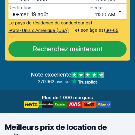
Restitution
Heure
mer. 19 août
11:00 AM
Le pays de résidence du conducteur est
et son âge est
États-Unis d'Amérique (USA)
30-65
.
Recherchez maintenant
Note excellente
279 962 avis sur
Plus de 1 000 marques
Meilleurs prix de location de