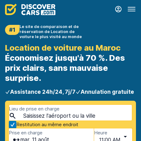
Le site de comparaison et de
#1
réservation de Location de
voiture le plus visité au monde
Location de voiture au Maroc
Économisez jusqu'à 70 %. Des
prix clairs, sans mauvaise
surprise.
Assistance 24h/24, 7j/7
Annulation gratuite
Lieu de prise en charge
Restitution au même endroit
Prise en charge
Heure
mar. 11 août
11:00 AM