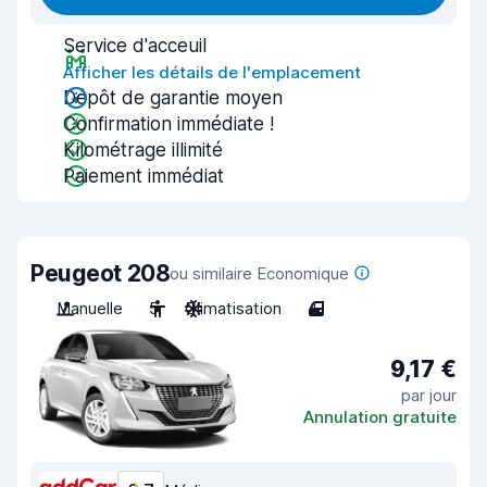
Service d'acceuil
Afficher les détails de l'emplacement
Dépôt de garantie moyen
Confirmation immédiate !
Kilométrage illimité
Paiement immédiat
Peugeot 208
ou similaire Economique
Manuelle
5
Climatisation
4
9,17 €
par jour
Annulation gratuite