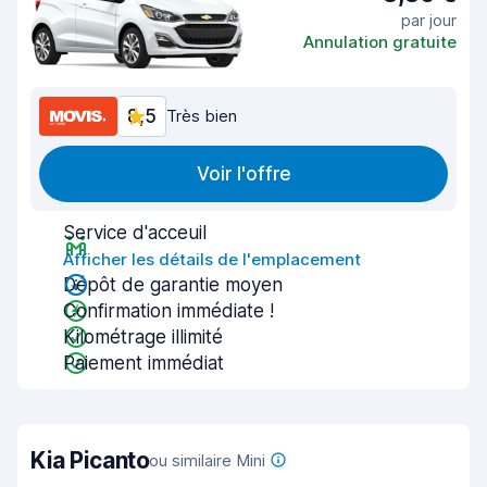
par jour
Annulation gratuite
8,5
Très bien
Voir l'offre
Service d'acceuil
Afficher les détails de l'emplacement
Dépôt de garantie moyen
Confirmation immédiate !
Kilométrage illimité
Paiement immédiat
Kia Picanto
ou similaire Mini