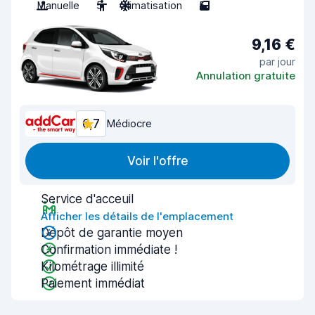
Manuelle
5
Climatisation
5
9,16 €
par jour
Annulation gratuite
6,7
Médiocre
Voir l'offre
Service d'acceuil
Afficher les détails de l'emplacement
Dépôt de garantie moyen
Confirmation immédiate !
Kilométrage illimité
Paiement immédiat