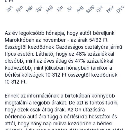
0 Ft
Szep
Nov
Dec
Feb
Aug
Már
Okt
Jan
Ápr
Máj
Jún
Júl
Az év legolcsóbb hónapja, hogy autót béreljünk
Marokkóban az november - az árak 5432 Ft
összegtől kezdődnek Gazdaságos osztályúra jármű
típus esetén. Látható, hogy ez 48% százalékkal
olcsóbb, mint az éves átlag és 47% százalékkal
kedvezőbb, mint júliusban hónapban (amikor a
bérlési költségek 10 312 Ft összegtől kezdődnek
10 312 Ft.
Ennek az információnak a birtokában könnyebb
megtalálni a legjobb árakat. De azt is fontos tudni,
hogy ezek csak átlag árak. Az Ön utazására
bérlendő autó ára függ a bérlési idő hosszától és
attól, hogy hány nap múlva kezdődne a bérlési