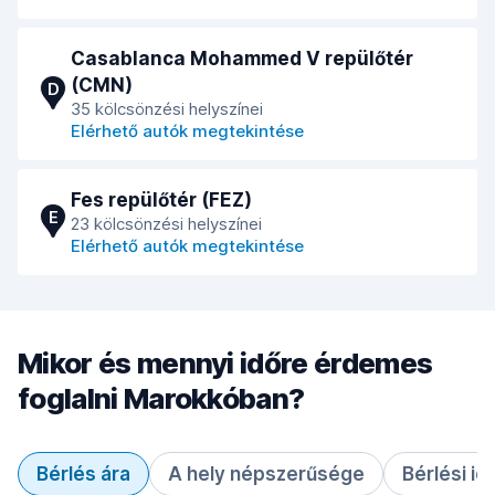
Casablanca Mohammed V repülőtér
(CMN)
D
35 kölcsönzési helyszínei
Elérhető autók megtekintése
Fes repülőtér (FEZ)
E
23 kölcsönzési helyszínei
Elérhető autók megtekintése
Mikor és mennyi időre érdemes
foglalni Marokkóban?
Bérlés ára
A hely népszerűsége
Bérlési id