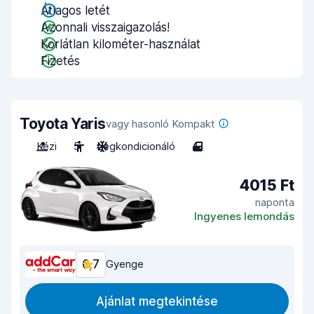
Átlagos letét
Azonnali visszaigazolás!
Korlátlan kilométer-használat
Fizetés
Toyota Yaris
vagy hasonló Kompakt
Kézi
5
Légkondicionáló
4
4015 Ft
naponta
Ingyenes lemondás
6,7
Gyenge
Ajánlat megtekintése