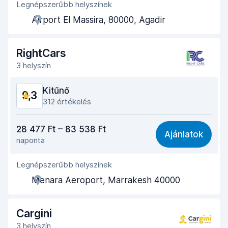
Legnépszerűbb helyszínek
Ügynöki segítőkészség
9,6
Airport El Massira, 80000, Agadir
Az autó átvételéhez szükséges idő
9,3
Az autó leadásához szükséges idő
9,5
RightCars
3 helyszín
Az autó tisztasága
9,2
Kitűnő
9,3
Autó állapota
9,1
312 értékelés
Ár-érték arány
9,1
28 477 Ft – 83 538 Ft
Ajánlatok
naponta
Könnyű megtalálás
9,2
Legnépszerűbb helyszínek
Ügynöki segítőkészség
9,6
Menara Aeroport, Marrakesh 40000
Az autó átvételéhez szükséges idő
9,4
Az autó leadásához szükséges idő
9,6
Cargini
3 helyszín