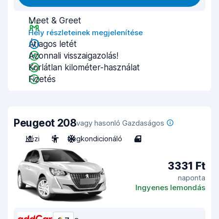
Meet & Greet
Hely részleteinek megjelenítése
Átlagos letét
Azonnali visszaigazolás!
Korlátlan kilométer-használat
Fizetés
Peugeot 208
vagy hasonló Gazdaságos
Kézi
5
Légkondicionáló
4
3331 Ft
naponta
Ingyenes lemondás