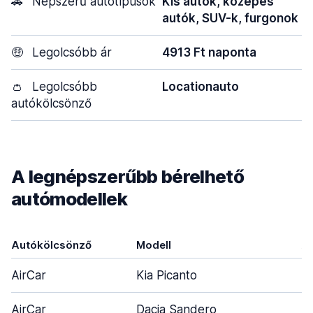
🚗
Népszerű autótípusok
Kis autók, közepes
autók, SUV-k, furgonok
🤑
Legolcsóbb ár
4913 Ft naponta
👛
Legolcsóbb
Locationauto
autókölcsönző
A legnépszerűbb bérelhető
autómodellek
Autókölcsönző
Modell
Aj
AirCar
Kia Picanto
AirCar
Dacia Sandero