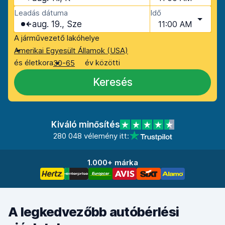
Leadás dátuma
Idő
aug. 19., Sze
11:00 AM
A járművezető lakóhelye
Amerikai Egyesült Államok (USA)
és életkora
év közötti
30-65
Keresés
Kiváló minősítés
280 048 vélemény itt:
1.000+ márka
A legkedvezőbb autóbérlési