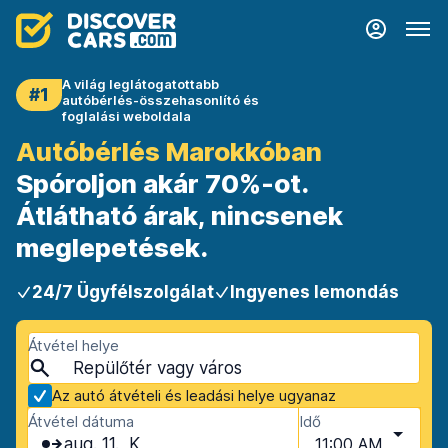
A világ leglátogatottabb
#1
autóbérlés-összehasonlító és
foglalási weboldala
Autóbérlés Marokkóban
Spóroljon akár 70%-ot.
Átlátható árak, nincsenek
meglepetések.
24/7 Ügyfélszolgálat
Ingyenes lemondás
Átvétel helye
Az autó átvételi és leadási helye ugyanaz
Átvétel dátuma
Idő
aug. 11., K
11:00 AM