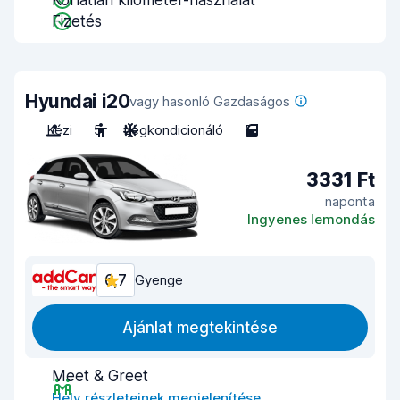
Korlátlan kilométer-használat
Fizetés
Hyundai i20
vagy hasonló Gazdaságos
Kézi
5
Légkondicionáló
5
3331 Ft
naponta
Ingyenes lemondás
6,7
Gyenge
Ajánlat megtekintése
Meet & Greet
Hely részleteinek megjelenítése