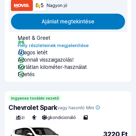
8,5
Nagyon jó
Ajánlat megtekintése
Meet & Greet
Hely részleteinek megjelenítése
Átlagos letét
Azonnali visszaigazolás!
Korlátlan kilométer-használat
Fizetés
Ingyenes további vezető
Chevrolet Spark
vagy hasonló Mini
Kézi
4
Légkondicionáló
5
3220 Ft