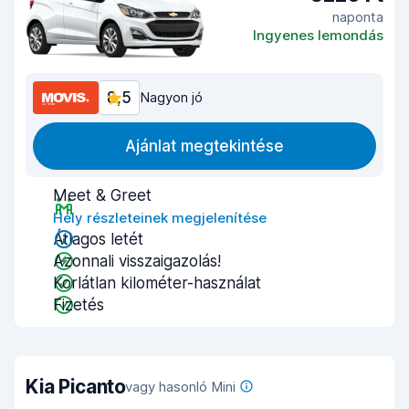
naponta
Ingyenes lemondás
8,5
Nagyon jó
Ajánlat megtekintése
Meet & Greet
Hely részleteinek megjelenítése
Átlagos letét
Azonnali visszaigazolás!
Korlátlan kilométer-használat
Fizetés
Kia Picanto
vagy hasonló Mini