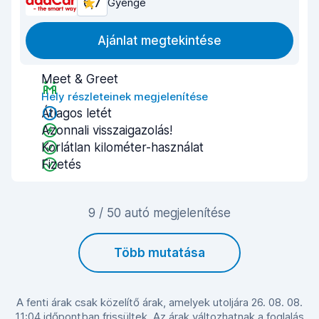
6,7
Gyenge
Ajánlat megtekintése
Meet & Greet
Hely részleteinek megjelenítése
Átlagos letét
Azonnali visszaigazolás!
Korlátlan kilométer-használat
Fizetés
9 / 50 autó megjelenítése
Több mutatása
A fenti árak csak közelítő árak, amelyek utoljára 26. 08. 08.
11:04 időpontban frissültek. Az árak változhatnak a foglalás