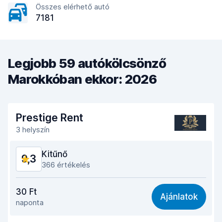
Összes elérhető autó
7181
Legjobb 59 autókölcsönző
Marokkóban ekkor: 2026
Prestige Rent
3 helyszín
Kitűnő
9,3
366 értékelés
Ár-érték arány
9,2
30 Ft
Ajánlatok
naponta
Könnyű megtalálás
8,9