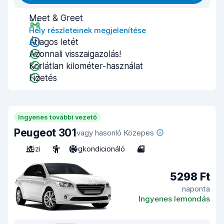
Meet & Greet
Hely részleteinek megjelenítése
Átlagos letét
Azonnali visszaigazolás!
Korlátlan kilométer-használat
Fizetés
Ingyenes további vezető
Peugeot 301
vagy hasonló Közepes
Kézi
5
Légkondicionáló
4
5298 Ft
naponta
Ingyenes lemondás