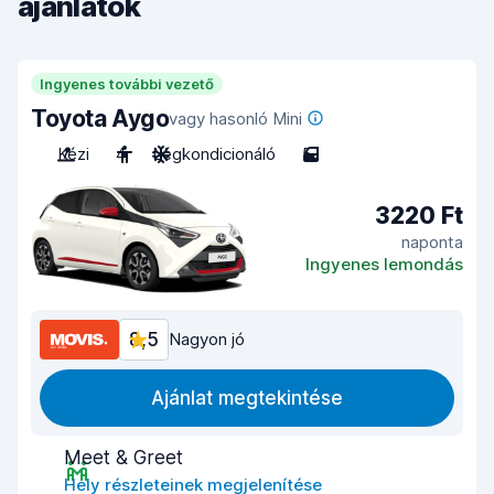
ajánlatok
Ingyenes további vezető
Toyota Aygo
vagy hasonló Mini
Kézi
4
Légkondicionáló
5
3220 Ft
naponta
Ingyenes lemondás
8,5
Nagyon jó
Ajánlat megtekintése
Meet & Greet
Hely részleteinek megjelenítése