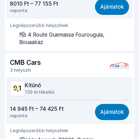
8010 Ft – 77 155 Ft
Ajánlatok
naponta
Könnyű megtalálás
8,6
Legnépszerűbb helyszínek
Ügynöki segítőkészség
9,4
No 4 Route Guemassa Fourouguia,
Az autó átvételéhez szükséges idő
8,7
Bouaakaz
Az autó leadásához szükséges idő
9,1
CMB Cars
Az autó tisztasága
9,5
3 helyszín
Autó állapota
9,2
Kitűnő
9,1
139 értékelés
Ár-érték arány
8,8
14 945 Ft – 74 425 Ft
Ajánlatok
naponta
Könnyű megtalálás
9,4
Legnépszerűbb helyszínek
Ügynöki segítőkészség
9,3