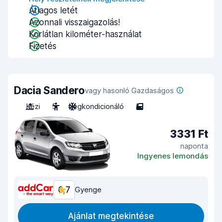
Átlagos letét
Azonnali visszaigazolás!
Korlátlan kilométer-használat
Fizetés
Dacia Sandero
vagy hasonló Gazdaságos
Kézi
5
Légkondicionáló
5
3331 Ft
naponta
Ingyenes lemondás
6,7
Gyenge
Ajánlat megtekintése