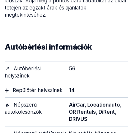
időszak. Adja meg a pontos dátumadatokat az oldal
tetején az egzakt árak és ajánlatok
megtekintéséhez.
Autóbérlési információk
📍
Autóbérlési
56
helyszínek
✈️
Repülőtér helyszínek
14
🔥
Népszerű
AirCar, Locationauto,
autókölcsönzők
OR Rentals, DiRent,
DRIVUS