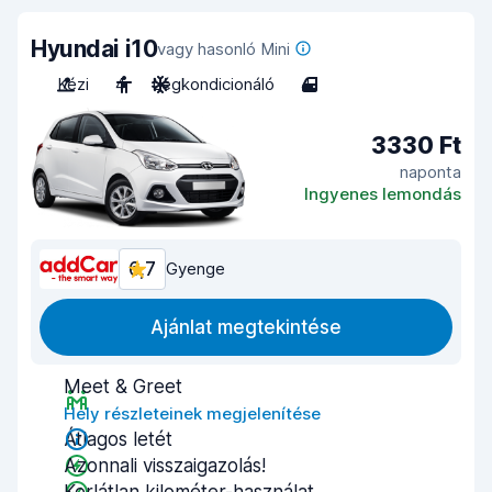
Hyundai i10
vagy hasonló Mini
Kézi
4
Légkondicionáló
4
3330 Ft
naponta
Ingyenes lemondás
6,7
Gyenge
Ajánlat megtekintése
Meet & Greet
Hely részleteinek megjelenítése
Átlagos letét
Azonnali visszaigazolás!