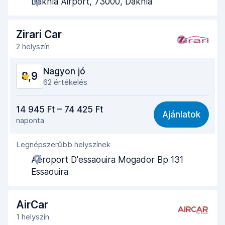
Dakhla Airport, 73000, Dakhla
Az autó átvételéhez szükséges idő
9,4
Az autó leadásához szükséges idő
9,5
Zirari Car
2 helyszín
Az autó tisztasága
8,4
Nagyon jó
8,9
Autó állapota
8,7
62 értékelés
Ár-érték arány
8,8
14 945 Ft – 74 425 Ft
Ajánlatok
naponta
Könnyű megtalálás
9,1
Legnépszerűbb helyszínek
Ügynöki segítőkészség
9,0
Aéroport D'essaouira Mogador Bp 131
Az autó átvételéhez szükséges idő
8,9
Essaouira
Az autó leadásához szükséges idő
9,0
AirCar
Az autó tisztasága
8,8
1 helyszín