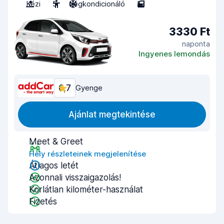
Kézi
5
Légkondicionáló
5
3330 Ft
naponta
Ingyenes lemondás
6,7
Gyenge
Ajánlat megtekintése
Meet & Greet
Hely részleteinek megjelenítése
Átlagos letét
Azonnali visszaigazolás!
Korlátlan kilométer-használat
Fizetés