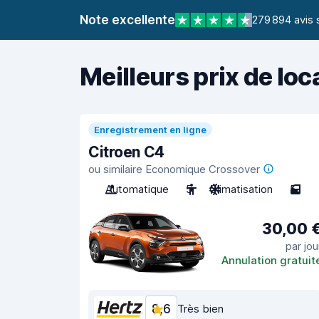
Note excellente
279 894 avis 
Meilleurs prix de loc
Enregistrement en ligne
Citroen C4
ou similaire Economique Crossover
Automatique
5
Climatisation
5
30,00 
par jou
Annulation gratuit
8,6
Très bien