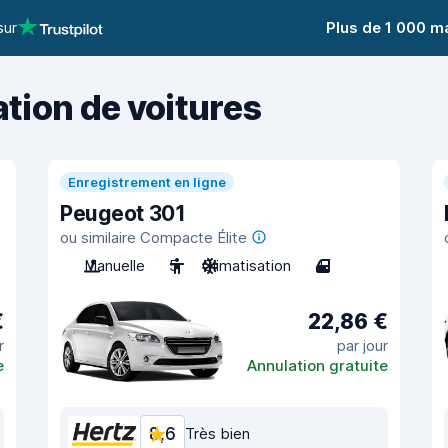
sur
Plus de 1 000 m
ation de voitures
Enregistrement en ligne
Peugeot 301
ou similaire Compacte Élite
Manuelle
5
Climatisation
4
€
22,86 €
r
par jour
e
Annulation gratuite
8,6
Très bien