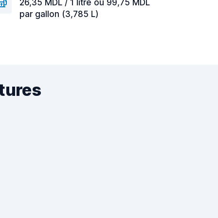
26,35 MDL / 1 litre ou 99,75 MDL
par gallon (3,785 L)
itures