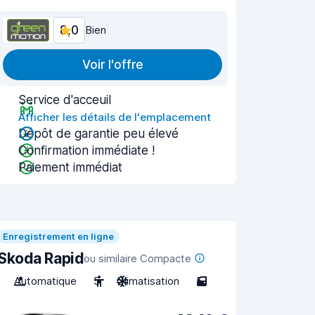
8,0
Bien
Voir l'offre
Service d'acceuil
Afficher les détails de l'emplacement
Dépôt de garantie peu élevé
Confirmation immédiate !
Paiement immédiat
Enregistrement en ligne
Skoda Rapid
ou similaire Compacte
Automatique
5
Climatisation
5