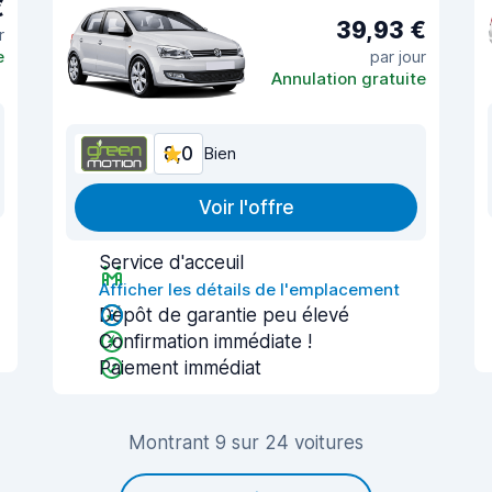
€
39,93 €
r
e
par jour
Annulation gratuite
8,0
Bien
Voir l'offre
Service d'acceuil
Afficher les détails de l'emplacement
Dépôt de garantie peu élevé
Confirmation immédiate !
Paiement immédiat
Montrant 9 sur 24 voitures