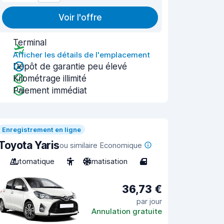
Voir l'offre
Terminal
Afficher les détails de l'emplacement
Dépôt de garantie peu élevé
Kilométrage illimité
Paiement immédiat
Enregistrement en ligne
Toyota Yaris
ou similaire Economique
Automatique
5
Climatisation
4
36,73 €
par jour
Annulation gratuite