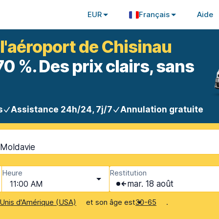
EUR
Français
Aide
 l'aéroport de Chisinau
 %. Des prix clairs, sans
s
Assistance 24h/24, 7j/7
Annulation gratuite
 Moldavie
Heure
Restitution
11:00 AM
mar. 18 août
et son âge est
.
Unis d'Amérique (USA)
30-65