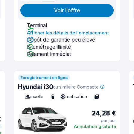
Voir l'offre
Terminal
Afficher les détails de l'emplacement
Dépôt de garantie peu élevé
Kilométrage illimité
Paiement immédiat
Enregistrement en ligne
Hyundai i30
ou similaire Compacte
Manuelle
5
Climatisation
5
24,28 €
€
par jour
r
Annulation gratuite
e