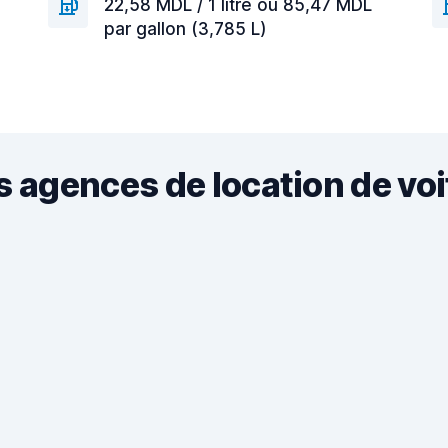
22,58 MDL / 1 litre ou 85,47 MDL
par gallon (3,785 L)
s agences de location de vo