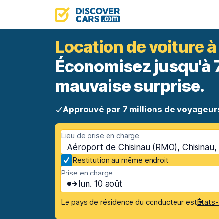
Location de voiture à
Économisez jusqu'à 70
mauvaise surprise.
Approuvé par 7 millions de voyageur
Lieu de prise en charge
Aéroport de Chisinau (RMO), Chisinau,
Restitution au même endroit
Prise en charge
lun. 10 août
Le pays de résidence du conducteur est
États-