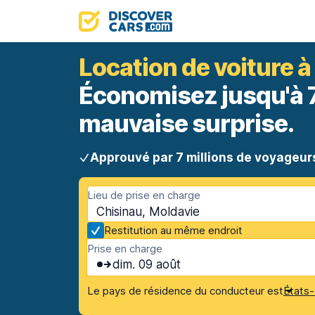
Location de voiture à
Économisez jusqu'à 70
mauvaise surprise.
Approuvé par 7 millions de voyageur
Lieu de prise en charge
Chisinau, Moldavie
Restitution au même endroit
Prise en charge
dim. 09 août
Le pays de résidence du conducteur est
États-