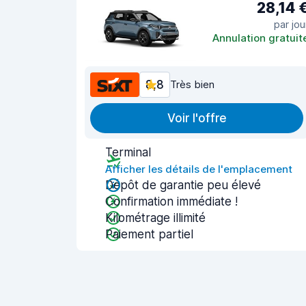
28,14 
par jou
Annulation gratuit
8,8
Très bien
Voir l'offre
Terminal
Afficher les détails de l'emplacement
Dépôt de garantie peu élevé
Confirmation immédiate !
Kilométrage illimité
Paiement partiel