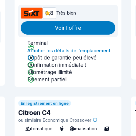
8,8
Très bien
Voir l'offre
Terminal
Afficher les détails de l'emplacement
Dépôt de garantie peu élevé
Confirmation immédiate !
Kilométrage illimité
Paiement partiel
Enregistrement en ligne
Citroen C4
ou similaire Economique Crossover
Automatique
5
Climatisation
5