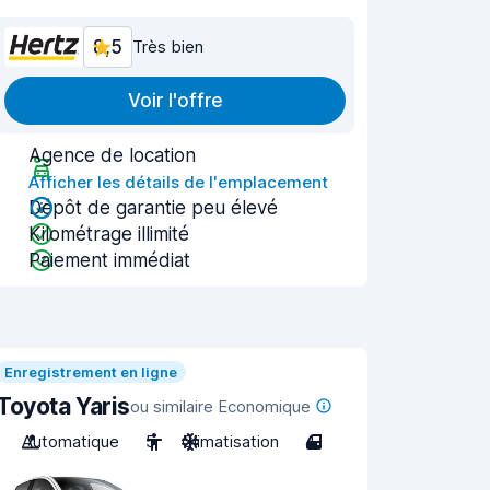
8,5
Très bien
Voir l'offre
Agence de location
Afficher les détails de l'emplacement
Dépôt de garantie peu élevé
Kilométrage illimité
Paiement immédiat
Enregistrement en ligne
Toyota Yaris
ou similaire Economique
Automatique
5
Climatisation
4