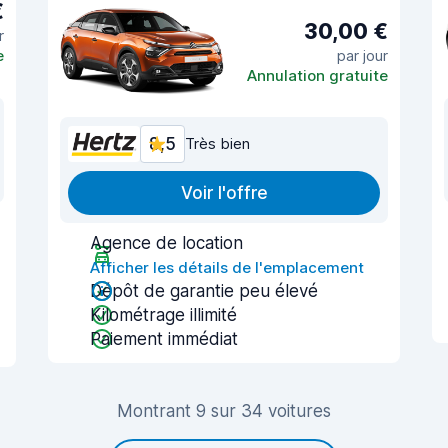
€
30,00 €
r
e
par jour
Annulation gratuite
8,5
Très bien
Voir l'offre
Agence de location
Afficher les détails de l'emplacement
Dépôt de garantie peu élevé
Kilométrage illimité
Paiement immédiat
Montrant 9 sur 34 voitures