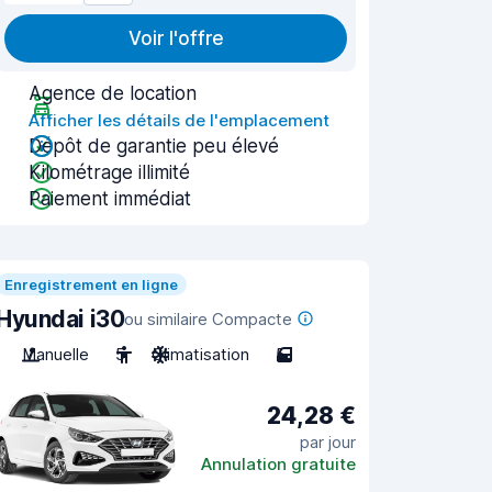
Voir l'offre
Agence de location
Afficher les détails de l'emplacement
Dépôt de garantie peu élevé
Kilométrage illimité
Paiement immédiat
Enregistrement en ligne
Hyundai i30
ou similaire Compacte
Manuelle
5
Climatisation
5
24,28 €
par jour
Annulation gratuite