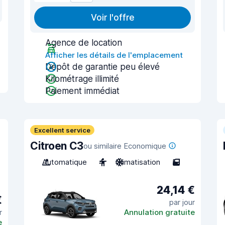
Voir l'offre
Agence de location
Afficher les détails de l'emplacement
Dépôt de garantie peu élevé
Kilométrage illimité
Paiement immédiat
Excellent service
Citroen C3
ou similaire Economique
Automatique
4
Climatisation
5
24,14 €
€
par jour
r
Annulation gratuite
e