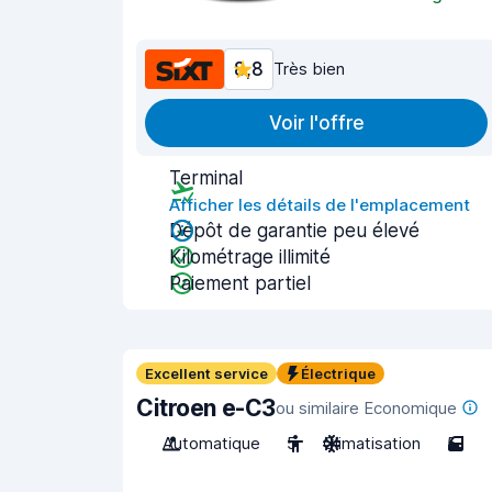
8,8
Très bien
Voir l'offre
Terminal
Afficher les détails de l'emplacement
Dépôt de garantie peu élevé
Kilométrage illimité
Paiement partiel
Excellent service
Électrique
Citroen e-C3
ou similaire Economique
Automatique
5
Climatisation
5