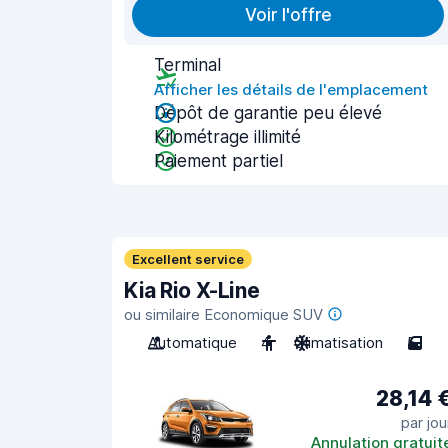
Voir l'offre
Terminal
Afficher les détails de l'emplacement
Dépôt de garantie peu élevé
Kilométrage illimité
Paiement partiel
Excellent service
Kia Rio X-Line
ou similaire Economique SUV
Automatique
4
Climatisation
5
28,14 
par jou
Annulation gratuit