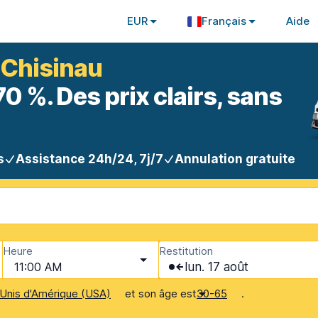
EUR
Français
Aide
 Chisinau
 %. Des prix clairs, sans
s
Assistance 24h/24, 7j/7
Annulation gratuite
Heure
Restitution
11:00 AM
lun. 17 août
et son âge est
.
Unis d'Amérique (USA)
30-65