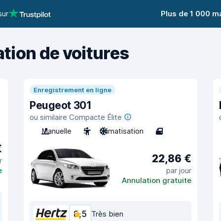
sur
Plus de 1 000 m
ation de voitures
Enregistrement en ligne
Peugeot 301
ou similaire Compacte Élite
Manuelle
5
Climatisation
4
€
22,86 €
r
e
par jour
Annulation gratuite
8,5
Très bien