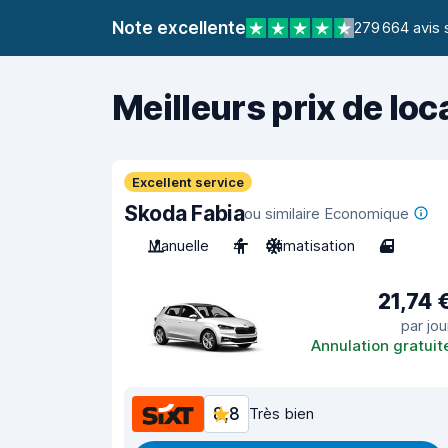
Note excellente
279 664 avis 
Meilleurs prix de loc
Excellent service
Skoda Fabia
ou similaire Economique
Manuelle
4
Climatisation
4
21,74 
par jou
Annulation gratuit
8,8
Très bien