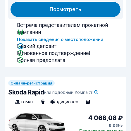
Посмотреть
Встреча представителем прокатной
компании
Показать сведения о местоположении
Низкий депозит
Мгновенное подтверждение!
Полная предоплата
Онлайн-регистрация
Skoda Rapid
или подобный Компакт
Автомат
5
Кондиционер
5
4 068,08 ₽
в день
Бесплатная отмена