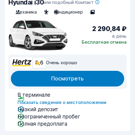
Hyundai i30
или подобный Компакт
Механика
5
Кондиционер
5
2 290,84 ₽
в день
Бесплатная отмена
8,6
Очень хорошо
Посмотреть
В терминале
Показать сведения о местоположении
Низкий депозит
Неограниченный пробег
Полная предоплата