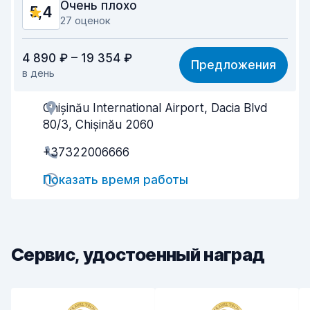
Очень плохо
5,4
27 оценок
Соотношение цена/качество
5,8
4 890 ₽ – 19 354 ₽
Предложения
в день
Простота поиска
5,4
Chișinău International Airport, Dacia Blvd
Помощь агентов
5,3
80/3, Chișinău 2060
Скорость получения
4,8
+37322006666
Скорость возврата
5,0
Показать время работы
Чистота машины
5,9
Состояние машины
5,4
Сервис, удостоенный наград