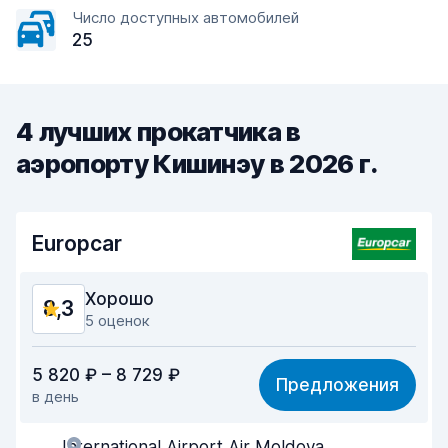
Число доступных автомобилей
25
4 лучших прокатчика в
аэропорту Кишинэу в 2026 г.
Europcar
Хорошо
8,3
5 оценок
Соотношение цена/качество
8,0
5 820 ₽ – 8 729 ₽
Предложения
в день
Простота поиска
8,4
International Airport Air Moldova
Помощь агентов
8,2