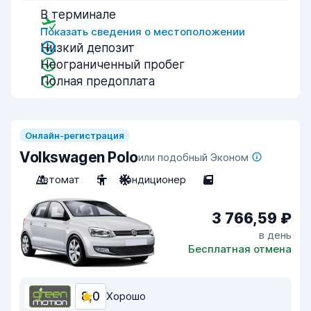
В терминале
Показать сведения о местоположении
Низкий депозит
Неограниченный пробег
Полная предоплата
Онлайн-регистрация
Volkswagen Polo
или подобный Эконом
Автомат
5
Кондиционер
5
3 766,59 ₽
в день
Бесплатная отмена
8,0
Хорошо