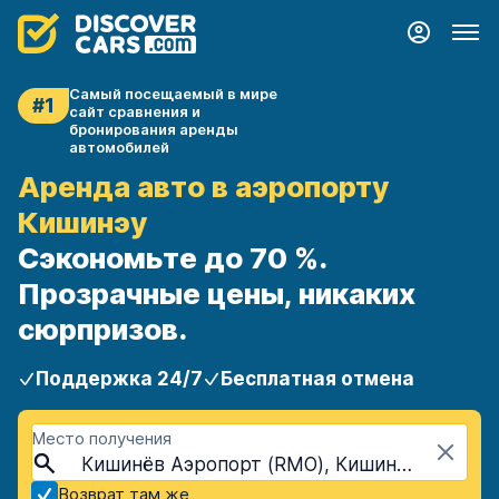
Самый посещаемый в мире
#1
сайт сравнения и
бронирования аренды
автомобилей
Аренда авто в аэропорту
Кишинэу
Сэкономьте до 70 %.
Прозрачные цены, никаких
сюрпризов.
Поддержка 24/7
Бесплатная отмена
Место получения
Кишинёв Аэропорт (RMO), Кишинёв, Молдова
Возврат там же