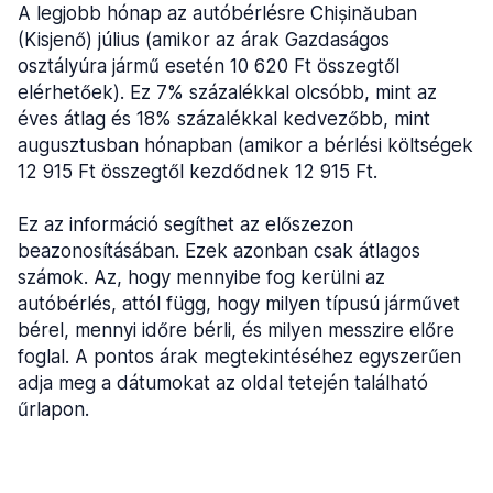
A legjobb hónap az autóbérlésre Chișinăuban
(Kisjenő) július (amikor az árak Gazdaságos
osztályúra jármű esetén 10 620 Ft összegtől
elérhetőek). Ez 7% százalékkal olcsóbb, mint az
éves átlag és 18% százalékkal kedvezőbb, mint
augusztusban hónapban (amikor a bérlési költségek
12 915 Ft összegtől kezdődnek 12 915 Ft.
Ez az információ segíthet az előszezon
beazonosításában. Ezek azonban csak átlagos
számok. Az, hogy mennyibe fog kerülni az
autóbérlés, attól függ, hogy milyen típusú járművet
bérel, mennyi időre bérli, és milyen messzire előre
foglal. A pontos árak megtekintéséhez egyszerűen
adja meg a dátumokat az oldal tetején található
űrlapon.