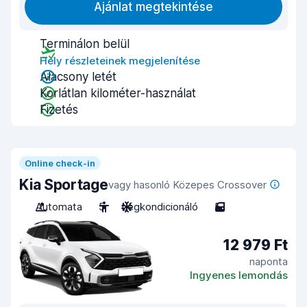
Ajánlat megtekintése
Terminálon belül
Hely részleteinek megjelenítése
Alacsony letét
Korlátlan kilométer-használat
Fizetés
Online check-in
Kia Sportage
vagy hasonló Közepes Crossover
Automata
5
Légkondicionáló
5
12 979 Ft
naponta
Ingyenes lemondás