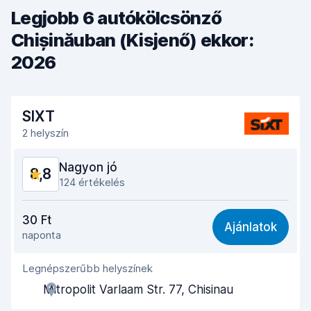
Legjobb 6 autókölcsönző
Chișinăuban (Kisjenő) ekkor:
2026
SIXT
2 helyszín
Nagyon jó
8,8
124 értékelés
Ár-érték arány
8,6
30 Ft
Ajánlatok
naponta
Könnyű megtalálás
8,9
Legnépszerűbb helyszínek
Ügynöki segítőkészség
8,7
Mitropolit Varlaam Str. 77, Chisinau
Az autó átvételéhez szükséges idő
8,6