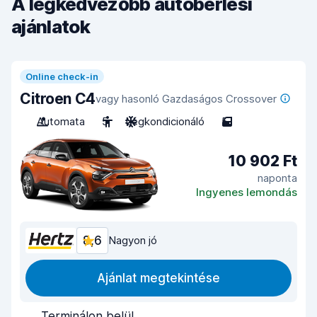
A legkedvezőbb autóbérlési
ajánlatok
Online check-in
Citroen C4
vagy hasonló Gazdaságos Crossover
Automata
5
Légkondicionáló
5
10 902 Ft
naponta
Ingyenes lemondás
8,6
Nagyon jó
Ajánlat megtekintése
Terminálon belül