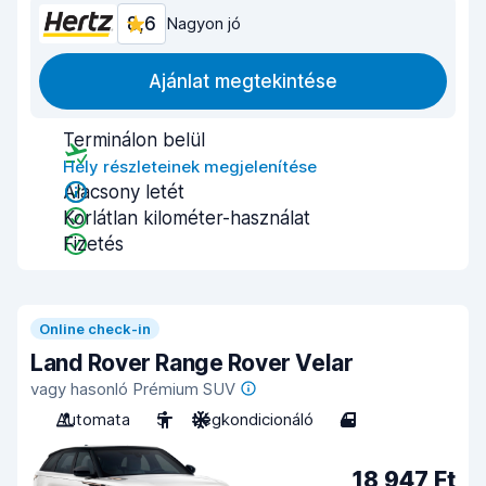
8,6
Nagyon jó
Ajánlat megtekintése
Terminálon belül
Hely részleteinek megjelenítése
Alacsony letét
Korlátlan kilométer-használat
Fizetés
Online check-in
Land Rover Range Rover Velar
vagy hasonló Prémium SUV
Automata
5
Légkondicionáló
4
18 947 Ft