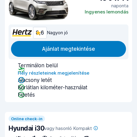
naponta
Ingyenes lemondás
8,6
Nagyon jó
Ajánlat megtekintése
Terminálon belül
Hely részleteinek megjelenítése
Alacsony letét
Korlátlan kilométer-használat
Fizetés
Online check-in
Hyundai i30
vagy hasonló Kompakt