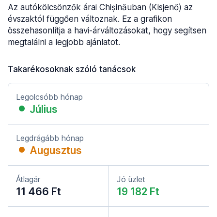
Az autókölcsönzők árai Chișinăuban (Kisjenő) az
évszaktól függően változnak. Ez a grafikon
összehasonlítja a havi-árváltozásokat, hogy segítsen
megtalálni a legjobb ajánlatot.
Takarékosoknak szóló tanácsok
Legolcsóbb hónap
Július
Legdrágább hónap
Augusztus
Átlagár
Jó üzlet
11 466 Ft
19 182 Ft