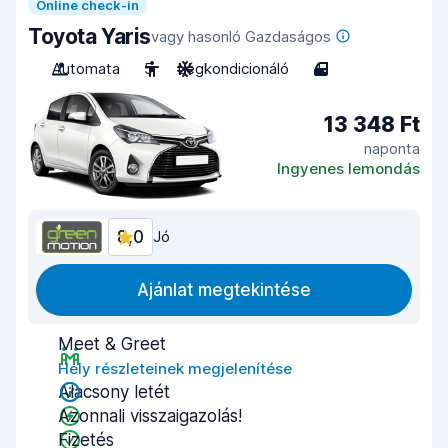
Online check-in
Toyota Yaris
vagy hasonló Gazdaságos
Automata
5
Légkondicionáló
4
13 348 Ft
naponta
Ingyenes lemondás
8,0
Jó
Ajánlat megtekintése
Meet & Greet
Hely részleteinek megjelenítése
Alacsony letét
Azonnali visszaigazolás!
Fizetés