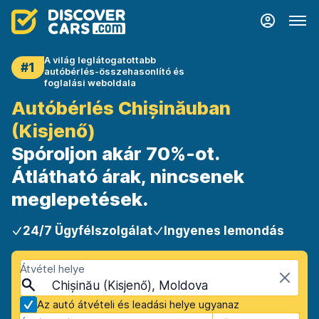
A világ leglátogatottabb
#1
autóbérlés-összehasonlító és
foglalási weboldala
Autóbérlés Chișinăuban
(Kisjenő)
Spóroljon akár 70%-ot.
Átlátható árak, nincsenek
meglepetések.
24/7 Ügyfélszolgálat
Ingyenes lemondás
Átvétel helye
Chișinău (Kisjenő), Moldova
Az autó átvételi és leadási helye ugyanaz