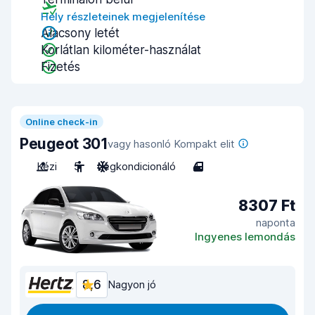
Hely részleteinek megjelenítése
Alacsony letét
Korlátlan kilométer-használat
Fizetés
Online check-in
Peugeot 301
vagy hasonló Kompakt elit
Kézi
5
Légkondicionáló
4
8307 Ft
naponta
Ingyenes lemondás
8,6
Nagyon jó