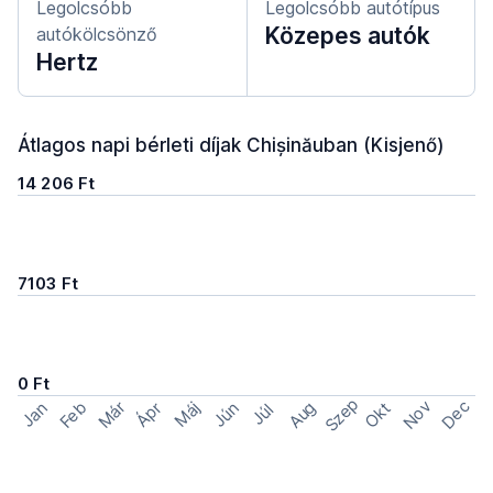
Legolcsóbb
Legolcsóbb autótípus
Közepes autók
autókölcsönző
Hertz
Átlagos napi bérleti díjak Chișinăuban (Kisjenő)
14 206 Ft
7103 Ft
0 Ft
Szep
Nov
Dec
Feb
Aug
Már
Okt
Jan
Ápr
Máj
Jún
Júl