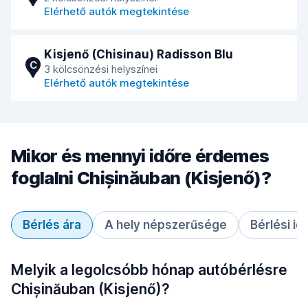
Elérhető autók megtekintése
Kisjenő (Chisinau) Radisson Blu
C
3 kölcsönzési helyszínei
Elérhető autók megtekintése
Mikor és mennyi időre érdemes
foglalni Chișinăuban (Kisjenő)?
Bérlés ára
A hely népszerűsége
Bérlési id
Melyik a legolcsóbb hónap autóbérlésre
Chișinăuban (Kisjenő)?