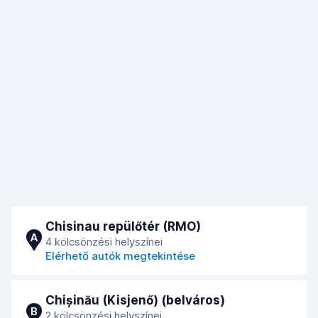
Chisinau repülőtér (RMO)
A
4 kölcsönzési helyszínei
Elérhető autók megtekintése
Chișinău (Kisjenő) (belváros)
B
2 kölcsönzési helyszínei