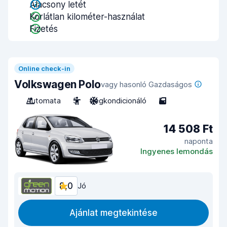
Alacsony letét
Korlátlan kilométer-használat
Fizetés
Online check-in
Volkswagen Polo
vagy hasonló Gazdaságos
Automata
5
Légkondicionáló
5
14 508 Ft
naponta
Ingyenes lemondás
8,0
Jó
Ajánlat megtekintése