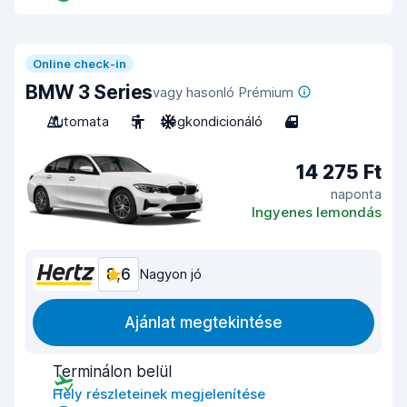
Online check-in
BMW 3 Series
vagy hasonló Prémium
Automata
5
Légkondicionáló
4
14 275 Ft
naponta
Ingyenes lemondás
8,6
Nagyon jó
Ajánlat megtekintése
Terminálon belül
Hely részleteinek megjelenítése