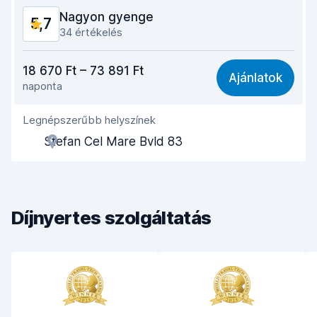
Nagyon gyenge
5,7
Autó állapota
7,7
34 értékelés
Ár-érték arány
5,9
18 670 Ft – 73 891 Ft
Ajánlatok
naponta
Könnyű megtalálás
5,9
Legnépszerűbb helyszínek
Ügynöki segítőkészség
5,5
Stefan Cel Mare Bvld 83
Az autó átvételéhez szükséges idő
5,4
Az autó leadásához szükséges idő
5,6
Díjnyertes szolgáltatás
Az autó tisztasága
6,0
Autó állapota
5,6