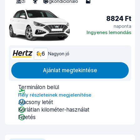
Kézi
5
Légkondicionáló
5
8824 Ft
naponta
Ingyenes lemondás
8,6
Nagyon jó
Ajánlat megtekintése
Terminálon belül
Hely részleteinek megjelenítése
Alacsony letét
Korlátlan kilométer-használat
Fizetés