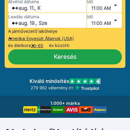
Átvétel dátuma
Idő
aug. 11., K
11:00 AM
Leadás dátuma
Idő
aug. 19., Sze
11:00 AM
A járművezető lakóhelye
Amerikai Egyesült Államok (USA)
és életkora
év közötti
30-65
Keresés
Kiváló minősítés
279 962 vélemény itt:
1.000+ márka