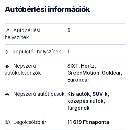
Autóbérlési információk
📍
Autóbérlési
5
helyszínek
✈️
Repülőtér helyszínek
1
🔥
Népszerű
SIXT, Hertz,
autókölcsönzők
GreenMotion, Goldcar,
Europcar
🚗
Népszerű autótípusok
Kis autók, SUV-k,
közepes autók,
furgonok
🤑
Legolcsóbb ár
11 619 Ft naponta