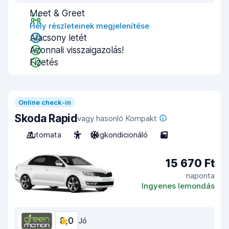
Meet & Greet
Hely részleteinek megjelenítése
Alacsony letét
Azonnali visszaigazolás!
Fizetés
Online check-in
Skoda Rapid
vagy hasonló Kompakt
Automata
5
Légkondicionáló
5
15 670 Ft
naponta
Ingyenes lemondás
8,0
Jó