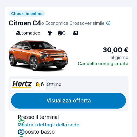
Check-in online
Citroen C4
o Economica Crossover simile
Automatico
5
A/C
5
30,00 €
al giorno
Cancellazione gratuita
8,6
Ottimo
Visualizza offerta
Presso il terminal
Mostra i dettagli della sede
Deposito basso