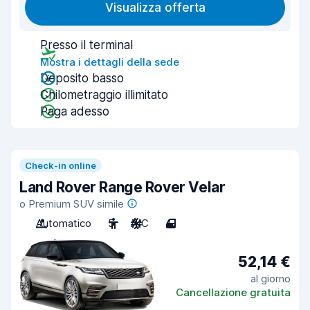
Visualizza offerta
Presso il terminal
Mostra i dettagli della sede
Deposito basso
Chilometraggio illimitato
Paga adesso
Check-in online
Land Rover Range Rover Velar
o Premium SUV simile
Automatico
5
A/C
4
52,14 €
al giorno
Cancellazione gratuita