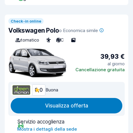
Check-in online
Volkswagen Polo
o Economica simile
Automatico
5
A/C
5
39,93 €
al giorno
Cancellazione gratuita
8,0
Buona
Visualizza offerta
Servizio accoglienza
Mostra i dettagli della sede