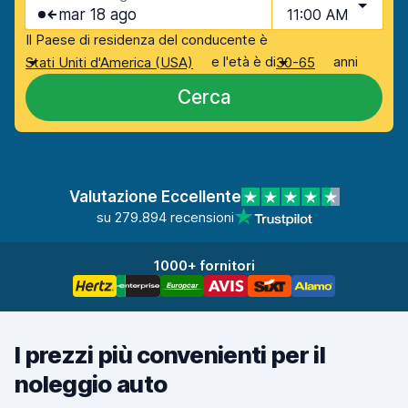
mar 18 ago
11:00 AM
Il Paese di residenza del conducente è
e l'età è di
anni
Stati Uniti d'America (USA)
30-65
Cerca
Valutazione Eccellente
su 279.894 recensioni
1000+ fornitori
I prezzi più convenienti per il
noleggio auto