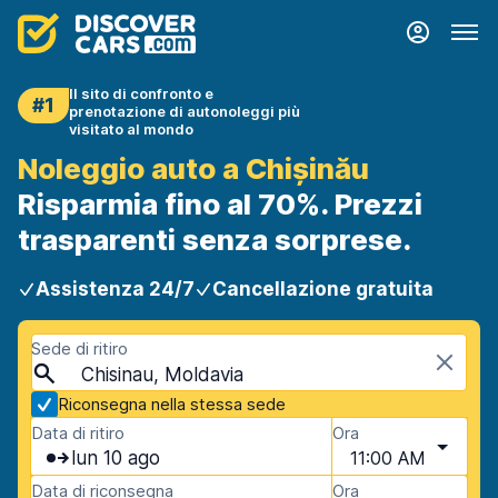
Il sito di confronto e
#1
prenotazione di autonoleggi più
visitato al mondo
Noleggio auto a Chișinău
Risparmia fino al 70%. Prezzi
trasparenti senza sorprese.
Assistenza 24/7
Cancellazione gratuita
Sede di ritiro
Chisinau, Moldavia
Riconsegna nella stessa sede
Data di ritiro
Ora
lun 10 ago
11:00 AM
Data di riconsegna
Ora