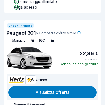
Chilometraggio illimitato
Paga adesso
Check-in online
Peugeot 301
o Compatta d'élite simile
Manuale
5
A/C
4
22,86 €
al giorno
Cancellazione gratuita
8,6
Ottimo
Visualizza offerta