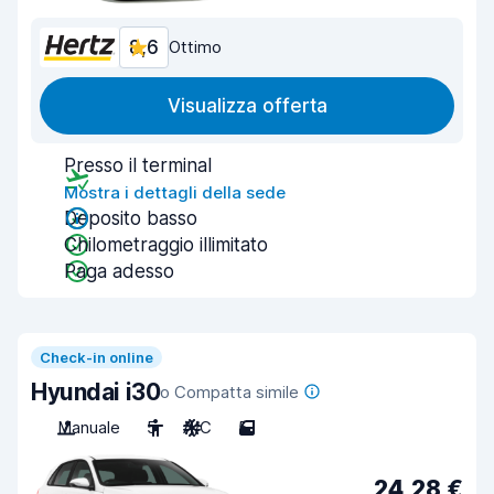
8,6
Ottimo
Visualizza offerta
Presso il terminal
Mostra i dettagli della sede
Deposito basso
Chilometraggio illimitato
Paga adesso
Check-in online
Hyundai i30
o Compatta simile
Manuale
5
A/C
5
24,28 €