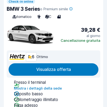
Check-in online
BMW 3 Series
o Premium simile
Automatico
5
A/C
4
39,28 €
al giorno
Cancellazione gratuita
8,6
Ottimo
Visualizza offerta
Presso il terminal
Mostra i dettagli della sede
Deposito basso
Chilometraggio illimitato
Paga adesso