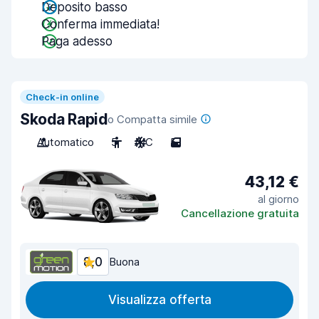
Deposito basso
Conferma immediata!
Paga adesso
Check-in online
Skoda Rapid
o Compatta simile
Automatico
5
A/C
5
43,12 €
al giorno
Cancellazione gratuita
8,0
Buona
Visualizza offerta