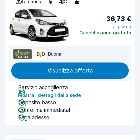
Automatico
5
A/C
4
36,73 €
al giorno
Cancellazione gratuita
8,0
Buona
Visualizza offerta
Servizio accoglienza
Mostra i dettagli della sede
Deposito basso
Conferma immediata!
Paga adesso