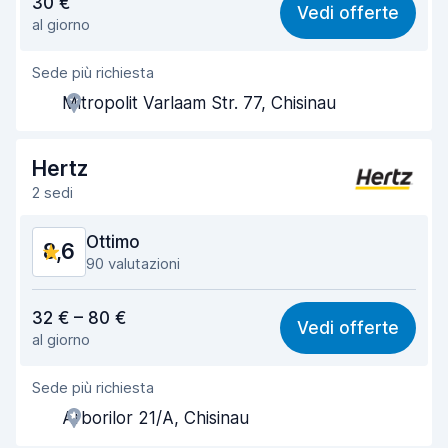
30 €
Vedi offerte
al giorno
Facile da trovare
8,9
Sede più richiesta
Gentilezza degli agenti
8,7
Mitropolit Varlaam Str. 77, Chisinau
Rapidità del ritiro
8,6
Rapidità della riconsegna
8,9
Hertz
2 sedi
Pulizia del veicolo
9,0
Ottimo
8,6
Condizioni dell'auto
8,7
90 valutazioni
Rapporto qualità-prezzo
8,4
32 € – 80 €
Vedi offerte
al giorno
Facile da trovare
8,9
Sede più richiesta
Gentilezza degli agenti
8,4
Arborilor 21/A, Chisinau
Rapidità del ritiro
8,4