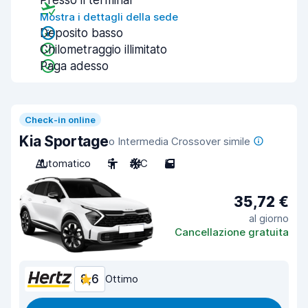
Presso il terminal
Mostra i dettagli della sede
Deposito basso
Chilometraggio illimitato
Paga adesso
Check-in online
Kia Sportage
o Intermedia Crossover simile
Automatico
5
A/C
5
35,72 €
al giorno
Cancellazione gratuita
8,6
Ottimo