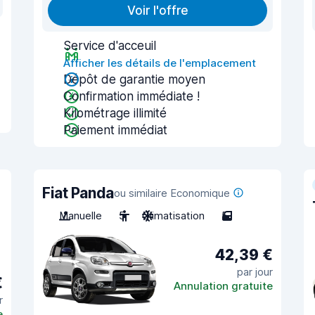
Voir l'offre
Service d'acceuil
Afficher les détails de l'emplacement
Dépôt de garantie moyen
Confirmation immédiate !
Kilométrage illimité
Paiement immédiat
Fiat Panda
ou similaire Economique
Manuelle
5
Climatisation
5
42,39 €
par jour
€
Annulation gratuite
r
e