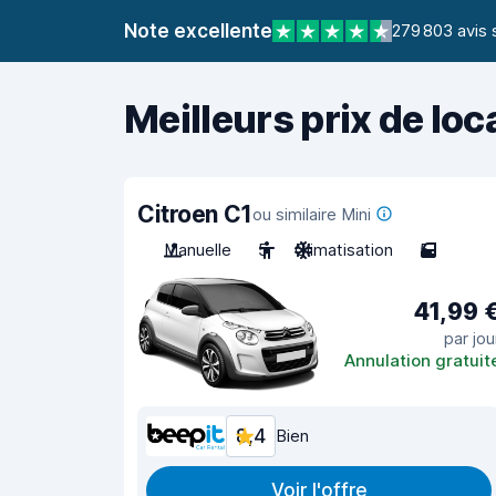
Note excellente
279 803 avis 
Meilleurs prix de loc
Citroen C1
ou similaire Mini
Manuelle
5
Climatisation
5
41,99 
par jou
Annulation gratuit
8,4
Bien
Voir l'offre