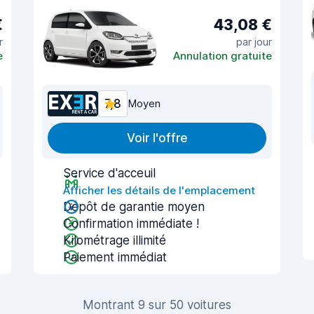
€
43,08 €
r
par jour
e
Annulation gratuite
7,8
Moyen
Voir l'offre
Service d'acceuil
Afficher les détails de l'emplacement
Dépôt de garantie moyen
Confirmation immédiate !
Kilométrage illimité
Paiement immédiat
Montrant 9 sur 50 voitures