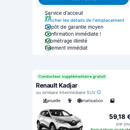
Service d'acceuil
Afficher les détails de l'emplacement
Dépôt de garantie moyen
Confirmation immédiate !
Kilométrage illimité
Paiement immédiat
Conducteur supplémentaire gratuit
Renault Kadjar
ou similaire Intermédiaire SUV
Manuelle
5
Climatisation
5
59,18 
par jou
Annulation gratuit