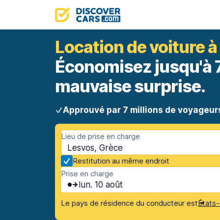
Location de voiture 
Économisez jusqu'à 70
mauvaise surprise.
Approuvé par 7 millions de voyageur
Lieu de prise en charge
Lesvos, Grèce
Restitution au même endroit
Prise en charge
lun. 10 août
Le pays de résidence du conducteur est
États-