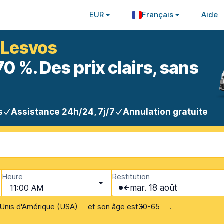
EUR
Français
Aide
à Lesvos
 %. Des prix clairs, sans
s
Assistance 24h/24, 7j/7
Annulation gratuite
Heure
Restitution
11:00 AM
mar. 18 août
et son âge est
.
Unis d'Amérique (USA)
30-65