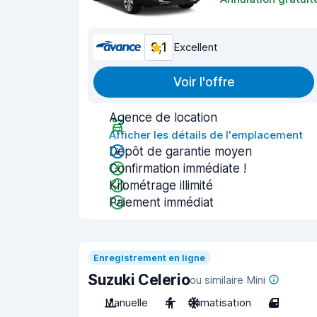
9,1
Excellent
Voir l'offre
Agence de location
Afficher les détails de l'emplacement
Dépôt de garantie moyen
Confirmation immédiate !
Kilométrage illimité
Paiement immédiat
Enregistrement en ligne
Suzuki Celerio
ou similaire Mini
Manuelle
4
Climatisation
4