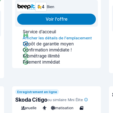
8,4
Bien
Voir l'offre
Service d'acceuil
Afficher les détails de l'emplacement
Dépôt de garantie moyen
Confirmation immédiate !
Kilométrage illimité
Paiement immédiat
Enregistrement en ligne
Skoda Citigo
ou similaire Mini Élite
Manuelle
4
Climatisation
4