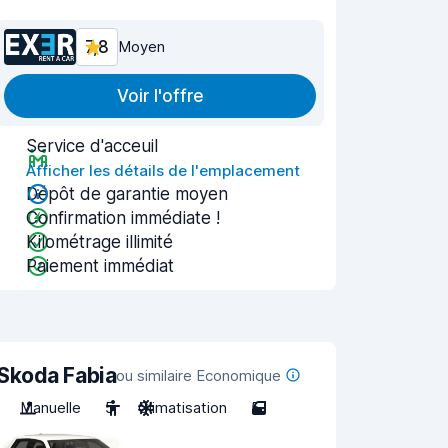
7,8
Moyen
Voir l'offre
Service d'acceuil
Afficher les détails de l'emplacement
Dépôt de garantie moyen
Confirmation immédiate !
Kilométrage illimité
Paiement immédiat
Skoda Fabia
ou similaire Economique
Manuelle
5
Climatisation
5