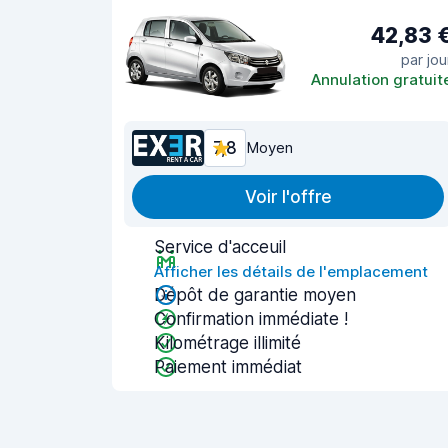
42,83 
par jou
Annulation gratuit
7,8
Moyen
Voir l'offre
Service d'acceuil
Afficher les détails de l'emplacement
Dépôt de garantie moyen
Confirmation immédiate !
Kilométrage illimité
Paiement immédiat