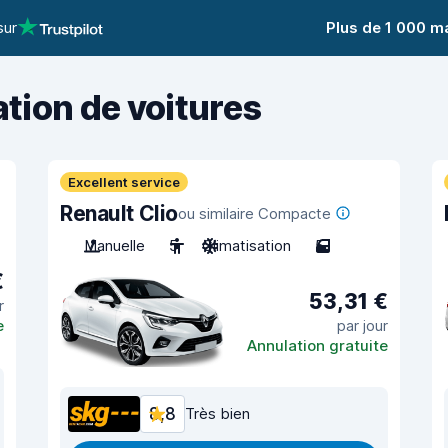
sur
Plus de 1 000 m
ation de voitures
Excellent service
Renault Clio
ou similaire Compacte
Manuelle
5
Climatisation
5
€
53,31 €
r
e
par jour
Annulation gratuite
8,8
Très bien