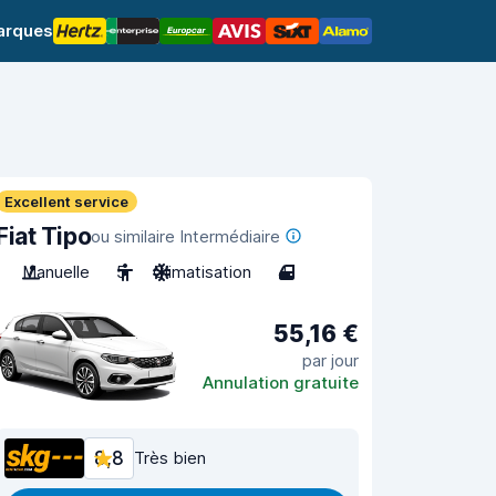
arques
Excellent service
Fiat Tipo
ou similaire Intermédiaire
Manuelle
5
Climatisation
4
55,16 €
par jour
Annulation gratuite
8,8
Très bien