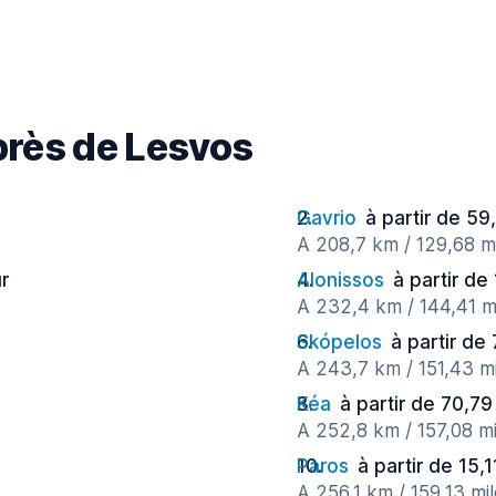
 près de Lesvos
Gavrio
à partir de 59
A 208,7 km / 129,68 m
ur
Alonissos
à partir de
A 232,4 km / 144,41 m
Skópelos
à partir de
A 243,7 km / 151,43 mi
Kéa
à partir de 70,79
A 252,8 km / 157,08 mi
Paros
à partir de 15,1
A 256,1 km / 159,13 mi