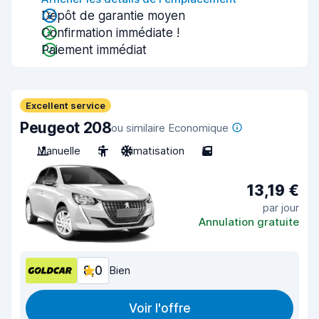
Dépôt de garantie moyen
Confirmation immédiate !
Paiement immédiat
Excellent service
Peugeot 208
ou similaire Economique
Manuelle
5
Climatisation
5
13,19 €
par jour
Annulation gratuite
8,0
Bien
Voir l'offre