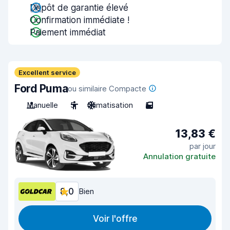
Dépôt de garantie élevé
Confirmation immédiate !
Paiement immédiat
Excellent service
Ford Puma
ou similaire Compacte
Manuelle
5
Climatisation
5
13,83 €
par jour
Annulation gratuite
8,0
Bien
Voir l'offre