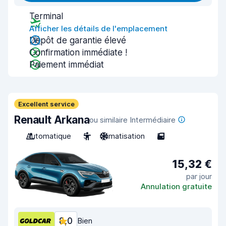
Terminal
Afficher les détails de l'emplacement
Dépôt de garantie élevé
Confirmation immédiate !
Paiement immédiat
Excellent service
Renault Arkana
ou similaire Intermédiaire
Automatique
5
Climatisation
5
15,32 €
par jour
Annulation gratuite
8,0
Bien