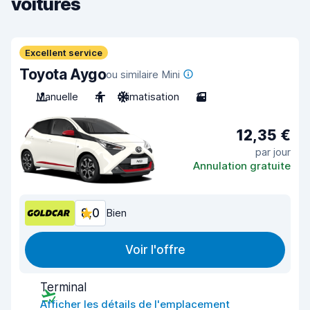
voitures
Excellent service
Toyota Aygo
ou similaire Mini
Manuelle
4
Climatisation
3
12,35 €
par jour
Annulation gratuite
8,0
Bien
Voir l'offre
Terminal
Afficher les détails de l'emplacement