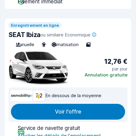
Paiement immédiat
Enregistrement en ligne
SEAT Ibiza
ou similaire Economique
Manuelle
5
Climatisation
5
12,76 €
par jour
Annulation gratuite
7,2
En dessous de la moyenne
Voir l'offre
Service de navette gratuit
Afficher les détails de l'emplacement