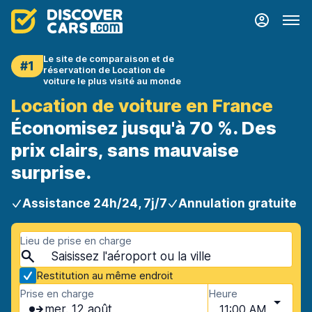
Le site de comparaison et de
#1
réservation de Location de
voiture le plus visité au monde
Location de voiture en France
Économisez jusqu'à 70 %. Des
prix clairs, sans mauvaise
surprise.
Assistance 24h/24, 7j/7
Annulation gratuite
Lieu de prise en charge
Restitution au même endroit
Prise en charge
Heure
mer. 12 août
11:00 AM