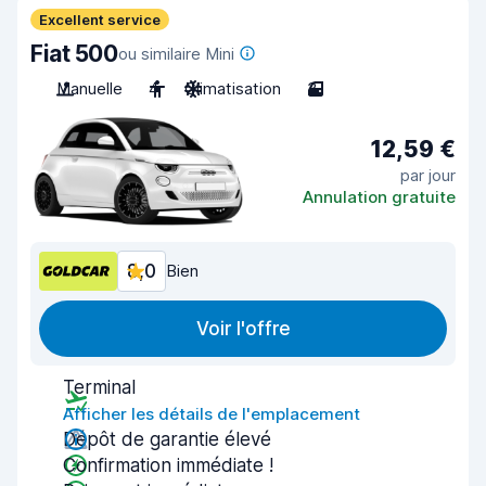
Excellent service
Fiat 500
ou similaire Mini
Manuelle
4
Climatisation
3
12,59 €
par jour
Annulation gratuite
8,0
Bien
Voir l'offre
Terminal
Afficher les détails de l'emplacement
Dépôt de garantie élevé
Confirmation immédiate !