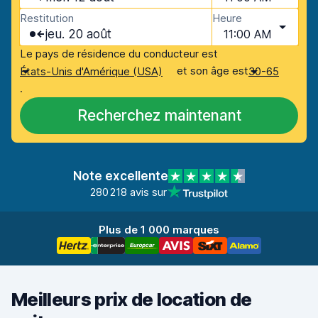
Restitution
Heure
jeu. 20 août
11:00 AM
Le pays de résidence du conducteur est
et son âge est
États-Unis d'Amérique (USA)
30-65
.
Recherchez maintenant
Note excellente
280 218 avis sur
Plus de 1 000 marques
Meilleurs prix de location de