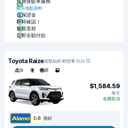
免費接駁車服務
顯示地點資料
低保證金
即時確認！
無限里程
立即全額付款
Toyota Raize
或類似的 輕型車 SUV
自排
5
空調
5
$1,584.59
每天
免費取消
8.6
很好