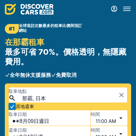
全球造訪次數最多的租車比價與預訂
#1
網站
在那霸租車
最多可省 70%。價格透明，無隱藏
費用。
全年無休支援服務
免費取消
取車地點
那霸, 日本
原地還車
取車日期
時間
8月09日週日
11:00 AM
還車日期
時間