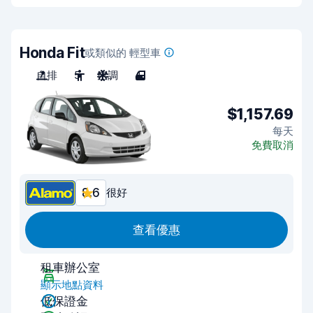
Honda Fit
或類似的 輕型車
自排
5
空調
4
$1,157.69
每天
免費取消
8.6
很好
查看優惠
租車辦公室
顯示地點資料
低保證金