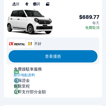
自排
4
空調
4
$689.77
每天
免費取消
7.1
不好
查看優惠
免費接駁車服務
顯示地點資料
低保證金
無限里程
立即支付部分金額