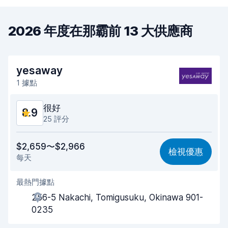
2026 年度在那霸前 13 大供應商
yesaway
1 據點
很好
8.9
25 評分
價格划算
8.6
$2,659〜$2,966
檢視優惠
每天
易於尋找
8.6
最熱門據點
代理商效率
8.8
256-5 Nakachi, Tomigusuku, Okinawa 901-
取車速度
9.0
0235