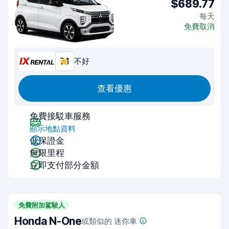
$689.77
每天
免費取消
7.1
不好
查看優惠
免費接駁車服務
顯示地點資料
低保證金
無限里程
立即支付部分金額
免費附加駕駛人
Honda N-One
或類似的 迷你車