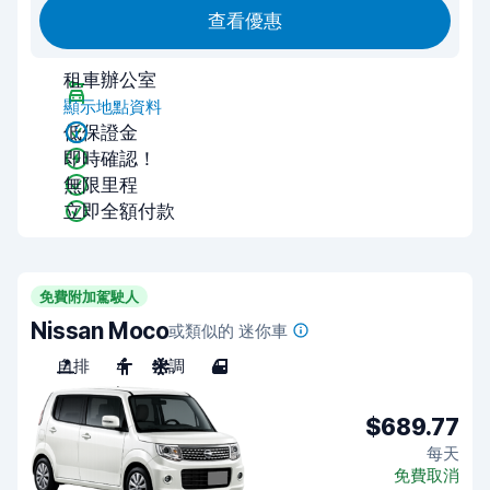
查看優惠
租車辦公室
顯示地點資料
低保證金
即時確認！
無限里程
立即全額付款
免費附加駕駛人
Nissan Moco
或類似的 迷你車
自排
4
空調
4
$689.77
每天
免費取消