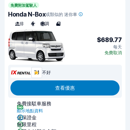
免費附加駕駛人
Honda N-Box
或類似的 迷你車
自排
4
空調
4
$689.77
每天
免費取消
7.1
不好
查看優惠
免費接駁車服務
顯示地點資料
低保證金
無限里程