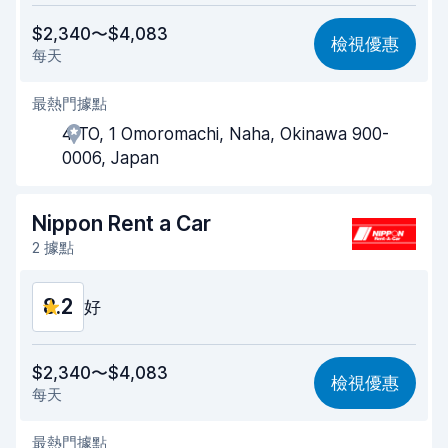
價格划算
8.2
$2,340〜$4,083
檢視優惠
每天
易於尋找
8.2
最熱門據點
代理商效率
8.3
4 TO, 1 Omoromachi, Naha, Okinawa 900-
取車速度
8.0
0006, Japan
還車速度
8.2
Nippon Rent a Car
車輛乾淨程度
8.2
2 據點
車況
8.4
8.2
好
價格划算
8.2
$2,340〜$4,083
檢視優惠
每天
易於尋找
8.2
最熱門據點
代理商效率
8.2