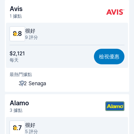
還車速度
9.5
Avis
車輛乾淨程度
9.2
1 據點
車況
8.9
很好
8.8
9 評分
價格划算
8.4
$2,121
檢視優惠
每天
易於尋找
8.4
最熱門據點
代理商效率
8.9
3-2 Senaga
取車速度
8.6
還車速度
9.0
Alamo
3 據點
車輛乾淨程度
9.2
很好
8.7
車況
9.2
5 評分