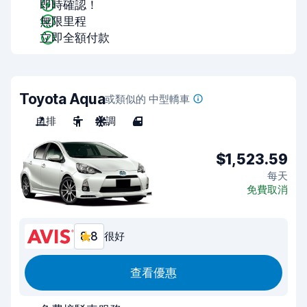
即時確認！
無限里程
立即全額付款
Toyota Aqua
或類似的 中型轎車
自排
5
空調
4
$1,523.59
每天
免費取消
8.8
很好
查看優惠