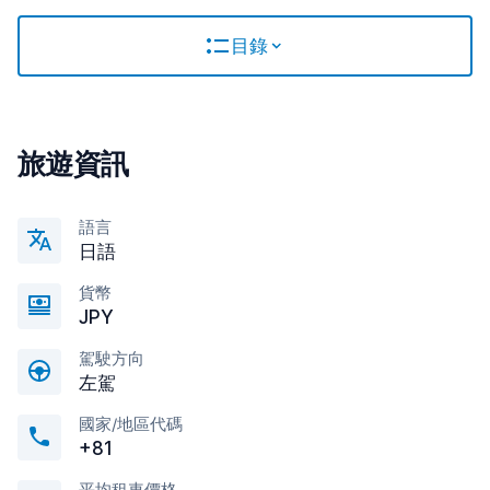
目錄
旅遊資訊
語言
日語
貨幣
JPY
駕駛方向
左駕
國家/地區代碼
+81
平均租車價格