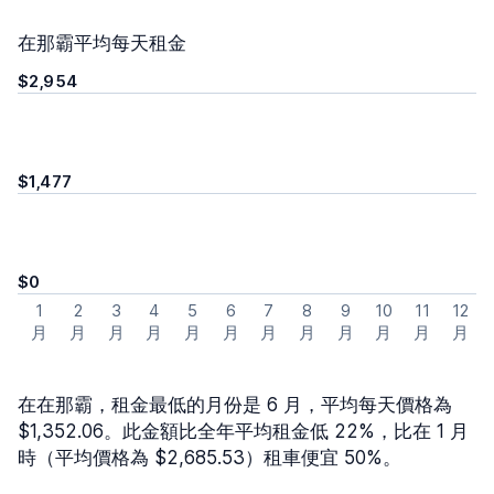
在那霸平均每天租金
$2,954
$1,477
$0
1
2
3
4
5
6
7
8
9
10
11
12
月
月
月
月
月
月
月
月
月
月
月
月
在在那霸，租金最低的月份是 6 月，平均每天價格為
$1,352.06。此金額比全年平均租金低 22%，比在 1 月
時（平均價格為 $2,685.53）租車便宜 50%。