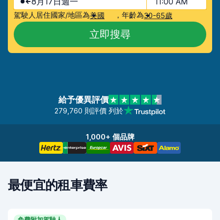
8月17日週一
11:00 AM
駕駛人居住國家/地區為
，
年齡為
美國
30-65歲
立即搜尋
給予優異評價
279,760 則評價 列於
1,000+ 個品牌
最便宜的租車費率
免費附加駕駛人