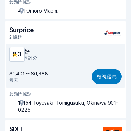
最熱門據點
代理商效率
8.5
4 1 Omoro Machi,
取車速度
8.0
還車速度
8.2
Surprice
2 據點
車輛乾淨程度
8.8
好
8.3
車況
8.8
5 評分
價格划算
8.2
$1,405〜$6,988
檢視優惠
每天
易於尋找
8.6
最熱門據點
代理商效率
8.3
1-454 Toyosaki, Tomigusuku, Okinawa 901-
取車速度
8.1
0225
還車速度
8.6
SIXT