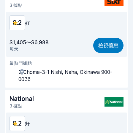
車輛乾淨程度
8.1
3 據點
車況
8.0
8.2
好
價格划算
8.1
$1,405〜$6,988
檢視優惠
每天
易於尋找
8.2
最熱門據點
代理商效率
8.2
2 Chome-3-1 Nishi, Naha, Okinawa 900-
取車速度
8.0
0036
還車速度
8.2
National
車輛乾淨程度
8.2
3 據點
車況
8.3
8.2
好