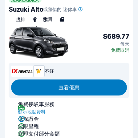
Suzuki Alto
或類似的 迷你車
自排
4
空調
4
$689.77
每天
免費取消
7.1
不好
查看優惠
免費接駁車服務
顯示地點資料
低保證金
無限里程
立即支付部分金額