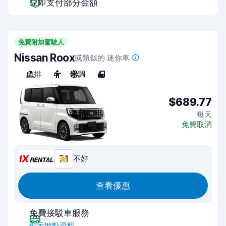
立即支付部分金額
免費附加駕駛人
Nissan Roox
或類似的 迷你車
自排
4
空調
4
$689.77
每天
免費取消
7.1
不好
查看優惠
免費接駁車服務
顯示地點資料