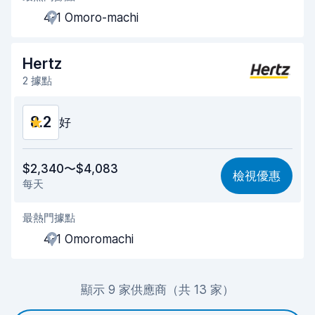
4-1 Omoro-machi
取車速度
8.0
還車速度
8.2
Hertz
2 據點
車輛乾淨程度
8.0
8.2
車況
好
8.2
價格划算
8.1
$2,340〜$4,083
檢視優惠
每天
易於尋找
8.2
最熱門據點
代理商效率
8.2
4-1 Omoromachi
取車速度
8.0
還車速度
8.2
顯示 9 家供應商（共 13 家）
車輛乾淨程度
8.2