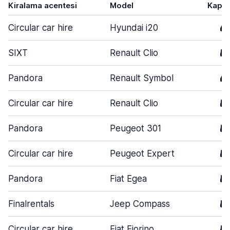
Kiralama acentesi
Model
Kapı
Circular car hire
Hyundai i20
4
SIXT
Renault Clio
5
Pandora
Renault Symbol
4
Circular car hire
Renault Clio
5
Pandora
Peugeot 301
5
Circular car hire
Peugeot Expert
5
Pandora
Fiat Egea
5
Finalrentals
Jeep Compass
5
Circular car hire
Fiat Fiorino
5