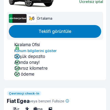
Ücretsiz iptal
7,6
Ortalama
Teklifi görüntüle
Kiralama Ofisi
Konum bilgilerini göster
Düşük depozito
Anında onay!
Sınırsız kilometre
Ön ödeme
Çevrimiçi check-In
Fiat Egea
veya benzeri Fullsize
Düz
5
Klima
5