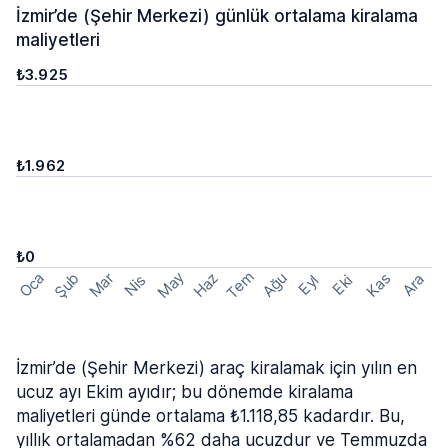
İzmir’de (Şehir Merkezi) günlük ortalama kiralama
maliyetleri
₺3.925
₺1.962
₺0
Tem
May
Şub
Oca
Haz
Ağu
Mar
Kas
Ara
Nis
Eyl
Eki
İzmir’de (Şehir Merkezi) araç kiralamak için yılın en
ucuz ayı Ekim ayıdır; bu dönemde kiralama
maliyetleri günde ortalama ₺1.118,85 kadardır. Bu,
yıllık ortalamadan %62 daha ucuzdur ve Temmuzda