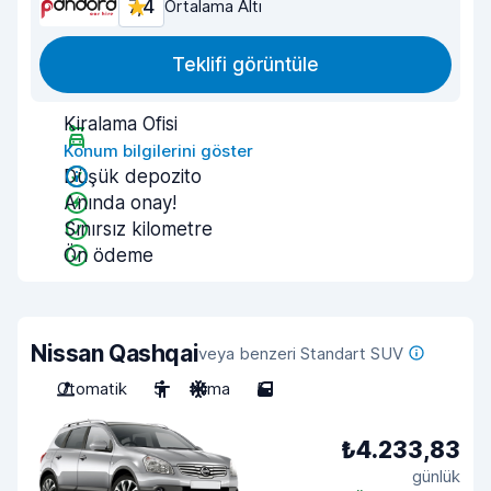
7,4
Ortalama Altı
Teklifi görüntüle
Kiralama Ofisi
Konum bilgilerini göster
Düşük depozito
Anında onay!
Sınırsız kilometre
Ön ödeme
Nissan Qashqai
veya benzeri Standart SUV
Otomatik
5
Klima
5
₺4.233,83
günlük