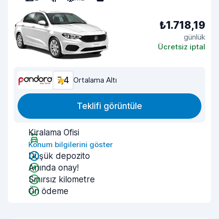
₺1.718,19
günlük
Ücretsiz iptal
7,4
Ortalama Altı
Teklifi görüntüle
Kiralama Ofisi
Konum bilgilerini göster
Düşük depozito
Anında onay!
Sınırsız kilometre
Ön ödeme