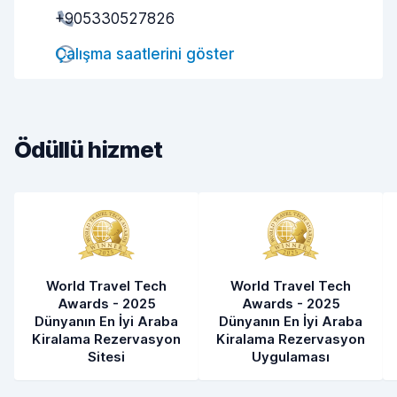
Teslim alma hızı
7,3
+905330527826
Teslim etme hızı
7,7
Çalışma saatlerini göster
Arabanın temizliği
7,6
Aracın genel durumu
7,2
Ödüllü hizmet
World Travel Tech
World Travel Tech
Awards - 2025
Awards - 2025
Dünyanın En İyi Araba
Dünyanın En İyi Araba
Kiralama Rezervasyon
Kiralama Rezervasyon
Sitesi
Uygulaması