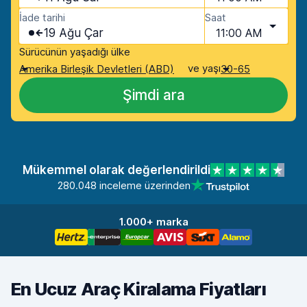
İade tarihi
Saat
19 Ağu Çar
11:00 AM
Sürücünün yaşadığı ülke
ve yaşı
Amerika Birleşik Devletleri (ABD)
30-65
Şimdi ara
Mükemmel olarak değerlendirildi
280.048 inceleme üzerinden
1.000+ marka
En Ucuz Araç Kiralama Fiyatları