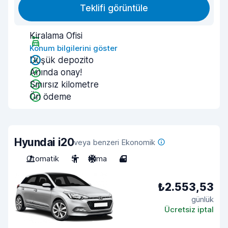
Teklifi görüntüle
Kiralama Ofisi
Konum bilgilerini göster
Düşük depozito
Anında onay!
Sınırsız kilometre
Ön ödeme
Hyundai i20
veya benzeri Ekonomik
Otomatik
5
Klima
4
₺2.553,53
günlük
Ücretsiz iptal