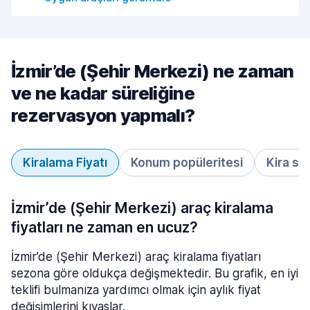
İzmir’de (Şehir Merkezi) ne zaman
ve ne kadar süreliğine
rezervasyon yapmalı?
Kiralama Fiyatı
Konum popüleritesi
Kira sü
İzmir’de (Şehir Merkezi) araç kiralama
fiyatları ne zaman en ucuz?
İzmir’de (Şehir Merkezi) araç kiralama fiyatları
sezona göre oldukça değişmektedir. Bu grafik, en iyi
teklifi bulmanıza yardımcı olmak için aylık fiyat
değişimlerini kıyaslar.