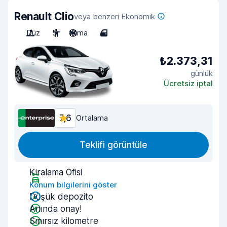
Renault Clio
veya benzeri Ekonomik
Düz
5
Klima
4
₺2.373,31
günlük
Ücretsiz iptal
7,6
Ortalama
Teklifi görüntüle
Kiralama Ofisi
Konum bilgilerini göster
Düşük depozito
Anında onay!
Sınırsız kilometre