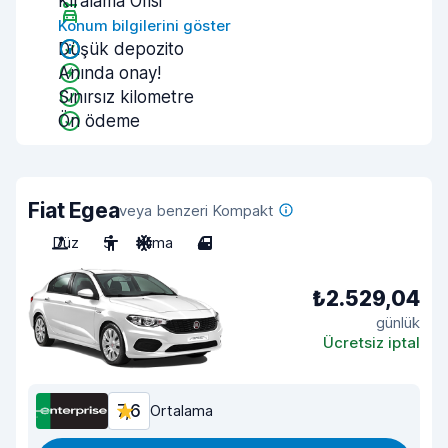
Kiralama Ofisi
Konum bilgilerini göster
Düşük depozito
Anında onay!
Sınırsız kilometre
Ön ödeme
Fiat Egea
veya benzeri Kompakt
Düz
5
Klima
4
₺2.529,04
günlük
Ücretsiz iptal
7,6
Ortalama