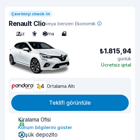
Çevrimiçi check-In
Renault Clio
veya benzeri Ekonomik
Düz
5
Klima
4
₺1.815,94
günlük
Ücretsiz iptal
7,4
Ortalama Altı
Teklifi görüntüle
Kiralama Ofisi
Konum bilgilerini göster
Düşük depozito