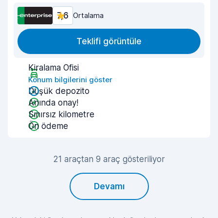
7,6
Ortalama
Teklifi görüntüle
Kiralama Ofisi
Konum bilgilerini göster
Düşük depozito
Anında onay!
Sınırsız kilometre
Ön ödeme
21 araçtan 9 araç gösteriliyor
Devamı