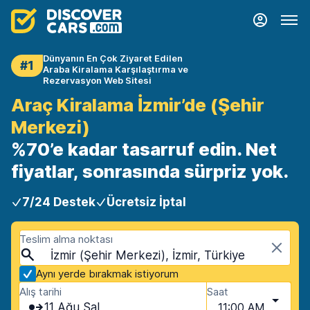
Dünyanın En Çok Ziyaret Edilen
#1
Araba Kiralama Karşılaştırma ve
Rezervasyon Web Sitesi
Araç Kiralama İzmir’de (Şehir
Merkezi)
%70’e kadar tasarruf edin. Net
fiyatlar, sonrasında sürpriz yok.
7/24 Destek
Ücretsiz İptal
Teslim alma noktası
İzmir (Şehir Merkezi), İzmir, Türkiye
Aynı yerde bırakmak istiyorum
Alış tarihi
Saat
11 Ağu Sal
11:00 AM