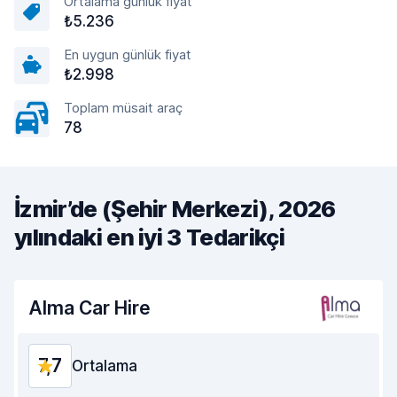
Ortalama günlük fiyat
₺5.236
En uygun günlük fiyat
₺2.998
Toplam müsait araç
78
İzmir’de (Şehir Merkezi), 2026
yılındaki en iyi 3 Tedarikçi
Alma Car Hire
7,7
Ortalama