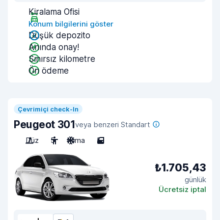
Kiralama Ofisi
Konum bilgilerini göster
Düşük depozito
Anında onay!
Sınırsız kilometre
Ön ödeme
Çevrimiçi check-In
Peugeot 301
veya benzeri Standart
Düz
5
Klima
5
₺1.705,43
günlük
Ücretsiz iptal