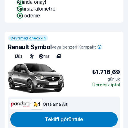
Anında onay!
Sınırsız kilometre
Ön ödeme
Çevrimiçi check-In
Renault Symbol
veya benzeri Kompakt
Düz
5
Klima
4
₺1.716,69
günlük
Ücretsiz iptal
7,4
Ortalama Altı
Teklifi görüntüle