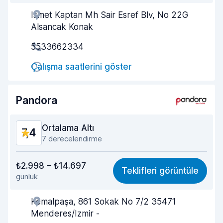
Ismet Kaptan Mh Sair Esref Blv, No 22G
Temsilci yardımseverliği
7,4
Alsancak Konak
Teslim alma hızı
6,9
5533662334
Teslim etme hızı
7,5
Çalışma saatlerini göster
Arabanın temizliği
8,1
Pandora
Aracın genel durumu
8,1
Ortalama Altı
7,4
7 derecelendirme
Verilen paranın karşılığı
7,1
₺2.998 – ₺14.697
Teklifleri görüntüle
günlük
Bulma kolaylığı
7,8
Kemalpaşa, 861 Sokak No 7/2 35471
Temsilci yardımseverliği
7,5
Menderes/Izmir -