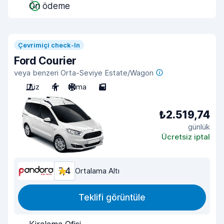
Ön ödeme
Çevrimiçi check-In
Ford Courier
veya benzeri Orta-Seviye Estate/Wagon
Düz
4
Klima
5
₺2.519,74
günlük
Ücretsiz iptal
7,4
Ortalama Altı
Teklifi görüntüle