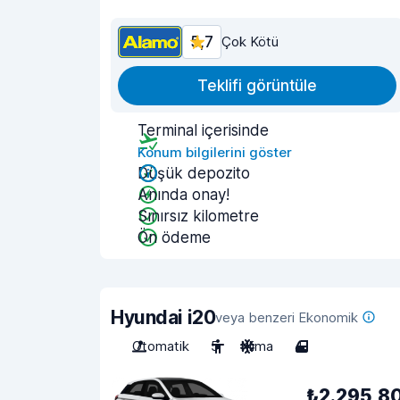
5,7
Çok Kötü
Teklifi görüntüle
Terminal içerisinde
Konum bilgilerini göster
Düşük depozito
Anında onay!
Sınırsız kilometre
Ön ödeme
Hyundai i20
veya benzeri Ekonomik
Otomatik
5
Klima
4
₺2.295,8