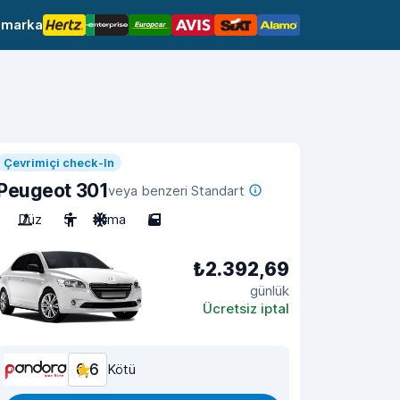
 marka
Çevrimiçi check-In
Peugeot 301
veya benzeri Standart
Düz
5
Klima
5
₺2.392,69
günlük
Ücretsiz iptal
6,6
Kötü