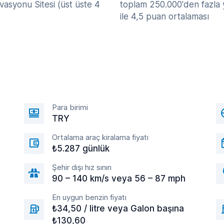
asyonu Sitesi (üst üste 4
toplam 250.000'den fazla
.
ile 4,5 puan ortalaması
Para birimi
TRY
Ortalama araç kiralama fiyatı
₺5.287 günlük
Şehir dışı hız sınırı
90 – 140 km/s veya 56 – 87 mph
En uygun benzin fiyatı
₺34,50 / litre veya Galon başına
₺130,60