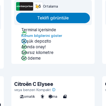
7,6
Ortalama
Teklifi görüntüle
Terminal içerisinde
Konum bilgilerini göster
Düşük depozito
Anında onay!
Sınırsız kilometre
Ön ödeme
Citroën C Elysee
veya benzeri Kompakt
Otomatik
5
Klima
4
0