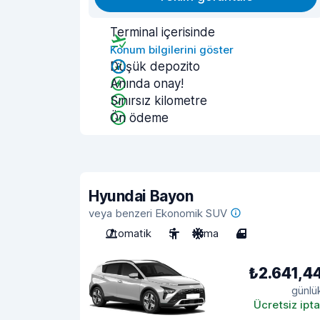
Terminal içerisinde
Konum bilgilerini göster
Düşük depozito
Anında onay!
Sınırsız kilometre
Ön ödeme
Hyundai Bayon
veya benzeri Ekonomik SUV
Otomatik
5
Klima
4
₺2.641,4
günlü
Ücretsiz ipta