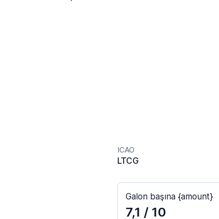
ICAO
LTCG
Galon başına {amount}
7,1
/ 10