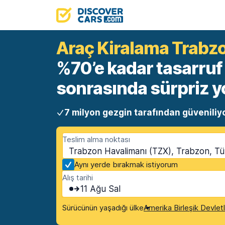
Araç Kiralama Trabz
%70’e kadar tasarruf e
sonrasında sürpriz y
7 milyon gezgin tarafından güveniliy
Teslim alma noktası
Trabzon Havalimanı (TZX), Trabzon, Tü
Aynı yerde bırakmak istiyorum
Alış tarihi
11 Ağu Sal
Sürücünün yaşadığı ülke
Amerika Birleşik Devlet