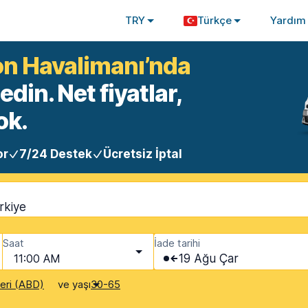
TRY
Türkçe
Yardım
on Havalimanı’nda
din. Net fiyatlar,
ok.
or
7/24 Destek
Ücretsiz İptal
rkiye
Saat
İade tarihi
11:00 AM
19 Ağu Çar
ve yaşı
leri (ABD)
30-65