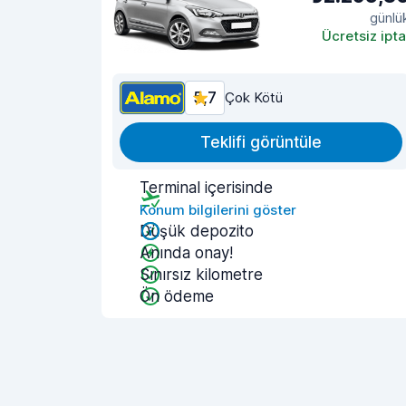
günlü
Ücretsiz ipta
5,7
Çok Kötü
Teklifi görüntüle
Terminal içerisinde
Konum bilgilerini göster
Düşük depozito
Anında onay!
Sınırsız kilometre
Ön ödeme