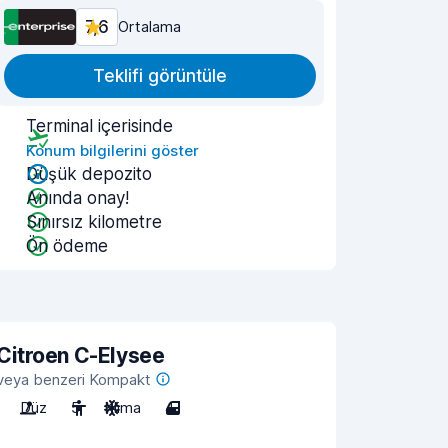
7,6
Ortalama
Teklifi görüntüle
Terminal içerisinde
Konum bilgilerini göster
Düşük depozito
Anında onay!
Sınırsız kilometre
Ön ödeme
Citroen C-Elysee
veya benzeri Kompakt
Düz
5
Klima
4