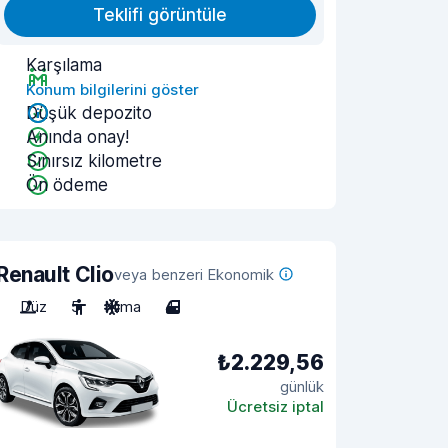
Teklifi görüntüle
Karşılama
Konum bilgilerini göster
Düşük depozito
Anında onay!
Sınırsız kilometre
Ön ödeme
Renault Clio
veya benzeri Ekonomik
Düz
5
Klima
4
₺2.229,56
günlük
Ücretsiz iptal