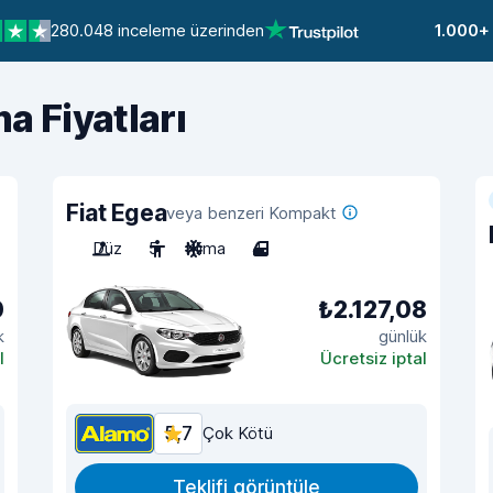
280.048 inceleme üzerinden
1.000+
a Fiyatları
Fiat Egea
veya benzeri Kompakt
Düz
5
Klima
4
0
₺2.127,08
k
günlük
l
Ücretsiz iptal
5,7
Çok Kötü
Teklifi görüntüle