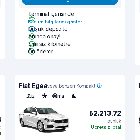
Terminal içerisinde
Konum bilgilerini göster
Düşük depozito
Anında onay!
Sınırsız kilometre
Ön ödeme
Fiat Egea
veya benzeri Kompakt
Düz
5
Klima
4
₺2.213,72
4
günlük
k
Ücretsiz iptal
l