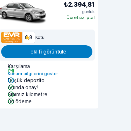
₺2.394,81
günlük
Ücretsiz iptal
6,8
Kötü
Teklifi görüntüle
Karşılama
Konum bilgilerini göster
Düşük depozito
Anında onay!
Sınırsız kilometre
Ön ödeme