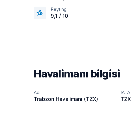
Reyting
9,1 / 10
Havalimanı bilgisi
Adı
IATA
Trabzon Havalimanı (TZX)
TZX