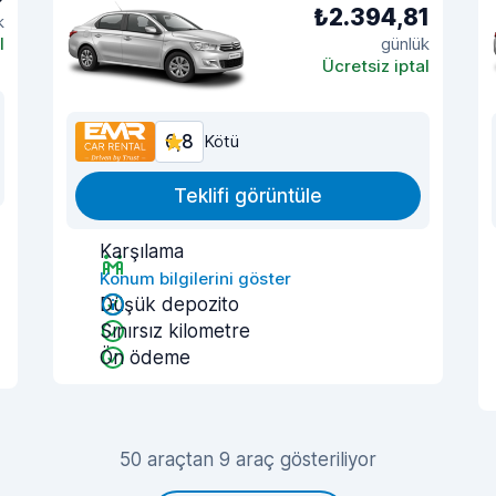
₺2.394,81
k
l
günlük
Ücretsiz iptal
6,8
Kötü
Teklifi görüntüle
Karşılama
Konum bilgilerini göster
Düşük depozito
Sınırsız kilometre
Ön ödeme
50 araçtan 9 araç gösteriliyor