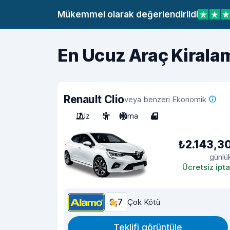
Mükemmel olarak değerlendirildi
En Ucuz Araç Kiralam
Renault Clio
veya benzeri Ekonomik
Düz
5
Klima
4
₺2.143,3
günlü
Ücretsiz ipta
5,7
Çok Kötü
Teklifi görüntüle