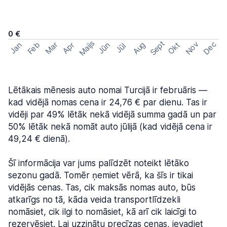
0 €
Maijs
Sept
Nov
Dec
Feb
Aug
Mar
Okt
Jan
Apr
Jūn
Jūl
Lētākais mēnesis auto nomai Turcijā ir februāris —
kad vidējā nomas cena ir 24,76 € par dienu. Tas ir
vidēji par 49% lētāk nekā vidējā summa gadā un par
50% lētāk nekā nomāt auto jūlijā (kad vidējā cena ir
49,24 € dienā).
Šī informācija var jums palīdzēt noteikt lētāko
sezonu gadā. Tomēr ņemiet vērā, ka šīs ir tikai
vidējās cenas. Tas, cik maksās nomas auto, būs
atkarīgs no tā, kāda veida transportlīdzekli
nomāsiet, cik ilgi to nomāsiet, kā arī cik laicīgi to
rezervēsiet. Lai uzzinātu precīzas cenas, ievadiet