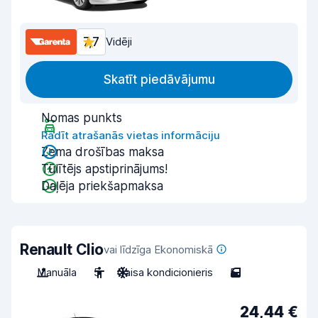
7,7
Vidēji
Skatīt piedāvājumu
Nomas punkts
Rādīt atrašanās vietas informāciju
Zema drošības maksa
Tūlītējs apstiprinājums!
Daļēja priekšapmaksa
Renault Clio
vai līdzīga Ekonomiskā
Manuāla
5
Gaisa kondicionieris
5
24,44 €