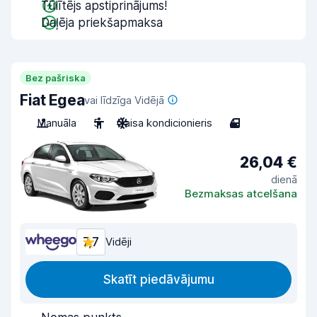
Tūlītējs apstiprinājums!
Daļēja priekšapmaksa
Bez pašriska
Fiat Egea
vai līdzīga Vidējā
Manuāla
5
Gaisa kondicionieris
4
26,04 €
dienā
Bezmaksas atcelšana
7,7
Vidēji
Skatīt piedāvājumu