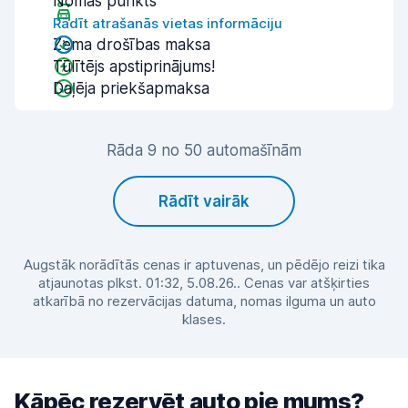
Nomas punkts
Rādīt atrašanās vietas informāciju
Zema drošības maksa
Tūlītējs apstiprinājums!
Daļēja priekšapmaksa
Rāda 9 no 50 automašīnām
Rādīt vairāk
Augstāk norādītās cenas ir aptuvenas, un pēdējo reizi tika
atjaunotas plkst. 01:32, 5.08.26.. Cenas var atšķirties
atkarībā no rezervācijas datuma, nomas ilguma un auto
klases.
Kāpēc rezervēt auto pie mums?