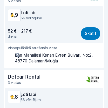
5 vietas
Automašīnas stāvoklis
8,9
Ļoti labi
8,9
66 vērtējumi
Cena atbilst kvalitātei
9,0
52 € – 217 €
Skatīt
dienā
Viegli atrast
8,9
Vispopulārākā atrašanās vieta
Aģentu atbalsts
9,0
Ege Mahallesi Kenan Evren Bulvari. No:2,
Saņemšanas ātrums
8,9
48770 Dalaman/Muğla
Nodošanas ātrums
9,1
Defcar Rental
Auto tīrība
9,1
3 vietas
Automašīnas stāvoklis
8,7
Ļoti labi
8,8
66 vērtējumi