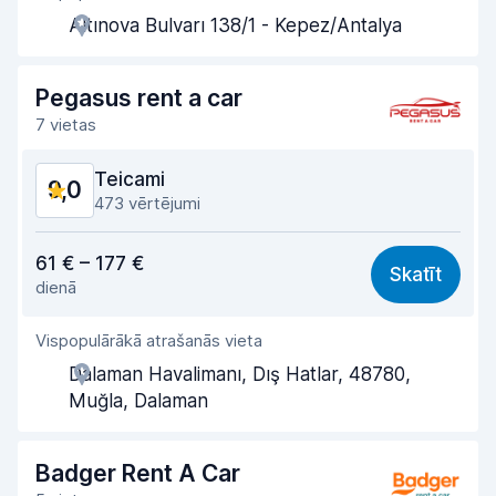
Altınova Bulvarı 138/1 - Kepez/Antalya
Saņemšanas ātrums
9,2
Nodošanas ātrums
9,3
Pegasus rent a car
7 vietas
Auto tīrība
9,0
Teicami
9,0
Automašīnas stāvoklis
9,1
473 vērtējumi
Cena atbilst kvalitātei
8,7
61 € – 177 €
Skatīt
dienā
Viegli atrast
8,9
Vispopulārākā atrašanās vieta
Aģentu atbalsts
9,0
Dalaman Havalimanı, Dış Hatlar, 48780,
Saņemšanas ātrums
9,1
Muğla, Dalaman
Nodošanas ātrums
9,0
Badger Rent A Car
Auto tīrība
9,0