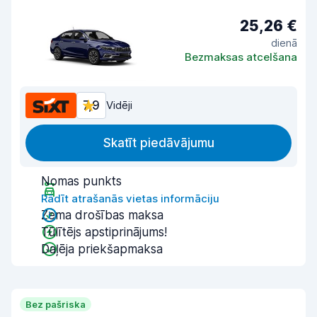
25,26 €
dienā
Bezmaksas atcelšana
7,9
Vidēji
Skatīt piedāvājumu
Nomas punkts
Rādīt atrašanās vietas informāciju
Zema drošības maksa
Tūlītējs apstiprinājums!
Daļēja priekšapmaksa
Bez pašriska