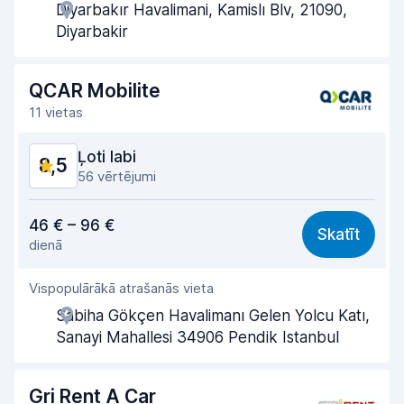
Diyarbakır Havalimani, Kamislı Blv, 21090,
Saņemšanas ātrums
8,6
Diyarbakir
Nodošanas ātrums
8,9
QCAR Mobilite
Auto tīrība
8,6
11 vietas
Automašīnas stāvoklis
8,4
Ļoti labi
8,5
56 vērtējumi
Cena atbilst kvalitātei
8,4
46 € – 96 €
Skatīt
dienā
Viegli atrast
8,6
Vispopulārākā atrašanās vieta
Aģentu atbalsts
8,7
Sabiha Gökçen Havalimanı Gelen Yolcu Katı,
Saņemšanas ātrums
8,4
Sanayi Mahallesi 34906 Pendik Istanbul
Nodošanas ātrums
8,6
Gri Rent A Car