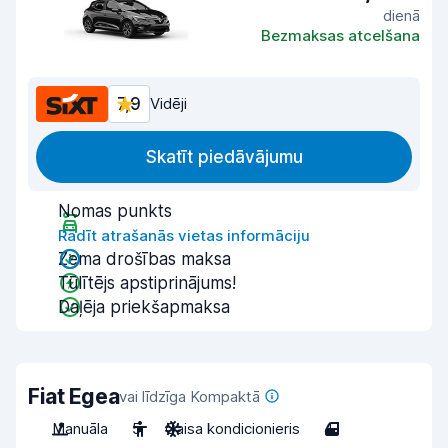
dienā
Bezmaksas atcelšana
7,9
Vidēji
Skatīt piedāvājumu
Nomas punkts
Rādīt atrašanās vietas informāciju
Zema drošības maksa
Tūlītējs apstiprinājums!
Daļēja priekšapmaksa
Fiat Egea
vai līdzīga Kompaktā
Manuāla
5
Gaisa kondicionieris
4