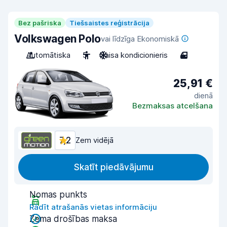
Bez pašriska
Tiešsaistes reģistrācija
Volkswagen Polo
vai līdzīga Ekonomiskā
Automātiska
5
Gaisa kondicionieris
4
25,91 €
dienā
Bezmaksas atcelšana
7,2
Zem vidējā
Skatīt piedāvājumu
Nomas punkts
Rādīt atrašanās vietas informāciju
Zema drošības maksa