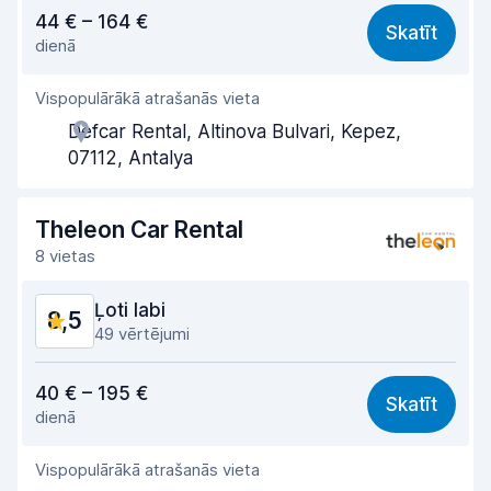
Cena atbilst kvalitātei
8,6
44 € – 164 €
Skatīt
dienā
Viegli atrast
9,0
Vispopulārākā atrašanās vieta
Aģentu atbalsts
8,6
Defcar Rental, Altinova Bulvari, Kepez,
Saņemšanas ātrums
8,5
07112, Antalya
Nodošanas ātrums
8,9
Theleon Car Rental
Auto tīrība
9,0
8 vietas
Automašīnas stāvoklis
8,7
Ļoti labi
8,5
49 vērtējumi
Cena atbilst kvalitātei
8,3
40 € – 195 €
Skatīt
dienā
Viegli atrast
8,5
Vispopulārākā atrašanās vieta
Aģentu atbalsts
8,5