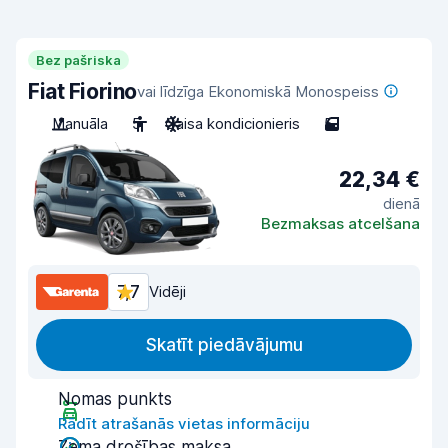
Bez pašriska
Fiat Fiorino
vai līdzīga Ekonomiskā Monospeiss
Manuāla
5
Gaisa kondicionieris
5
22,34 €
dienā
Bezmaksas atcelšana
7,7
Vidēji
Skatīt piedāvājumu
Nomas punkts
Rādīt atrašanās vietas informāciju
Zema drošības maksa