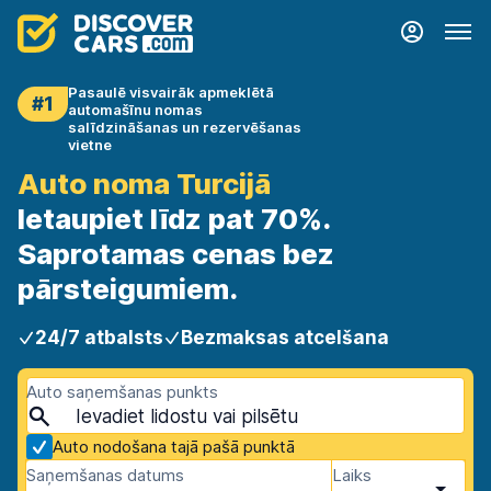
Pasaulē visvairāk apmeklētā
#1
automašīnu nomas
salīdzināšanas un rezervēšanas
vietne
Auto noma Turcijā
Ietaupiet līdz pat 70%.
Saprotamas cenas bez
pārsteigumiem.
24/7 atbalsts
Bezmaksas atcelšana
Auto saņemšanas punkts
Auto nodošana tajā pašā punktā
Saņemšanas datums
Laiks