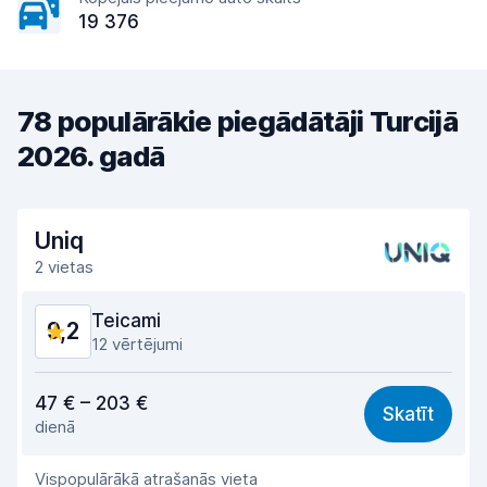
19 376
78 populārākie piegādātāji Turcijā
2026. gadā
Uniq
2 vietas
Teicami
9,2
12 vērtējumi
Cena atbilst kvalitātei
9,1
47 € – 203 €
Skatīt
dienā
Viegli atrast
9,3
Vispopulārākā atrašanās vieta
Aģentu atbalsts
9,1