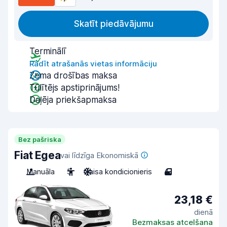
Skatīt piedāvājumu
Terminālī
Rādīt atrašanās vietas informāciju
Zema drošības maksa
Tūlītējs apstiprinājums!
Daļēja priekšapmaksa
Bez pašriska
Fiat Egea
vai līdzīga Ekonomiskā
Manuāla
5
Gaisa kondicionieris
4
23,18 €
dienā
Bezmaksas atcelšana