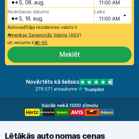
S, 08. aug.
11:00 AM
Nodošanas datums
Laiks
S, 16. aug.
11:00 AM
Autovadītāja rezidences valsts ir
Amerikas Savienotās Valstis (ASV)
un vecums ir
30-65
Meklēt
Novērtēts kā lielisks
279 571 atsauksme
Vairāk nekā 1000 zīmolu
Lētākās auto nomas cenas