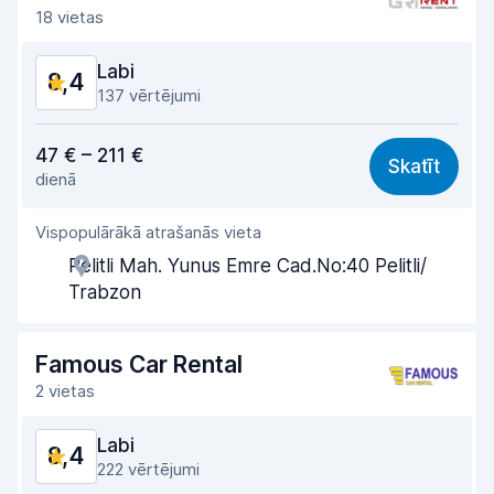
Auto tīrība
8,7
18 vietas
Automašīnas stāvoklis
8,5
Labi
8,4
137 vērtējumi
Cena atbilst kvalitātei
7,5
47 € – 211 €
Skatīt
dienā
Viegli atrast
8,4
Vispopulārākā atrašanās vieta
Aģentu atbalsts
8,3
Pelitli Mah. Yunus Emre Cad.No:40 Pelitli/
Saņemšanas ātrums
8,4
Trabzon
Nodošanas ātrums
8,7
Famous Car Rental
Auto tīrība
8,9
2 vietas
Automašīnas stāvoklis
8,5
Labi
8,4
222 vērtējumi