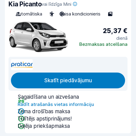
Kia Picanto
vai līdzīga Mini
Automātiska
5
Gaisa kondicionieris
5
25,37 €
dienā
Bezmaksas atcelšana
Skatīt piedāvājumu
Sagaidīšana un aizvešana
Rādīt atrašanās vietas informāciju
Zema drošības maksa
Tūlītējs apstiprinājums!
Daļēja priekšapmaksa