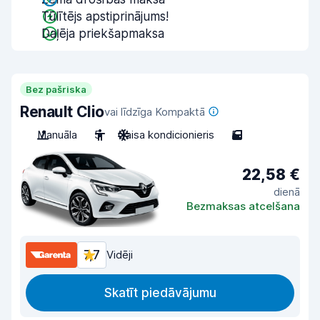
Tūlītējs apstiprinājums!
Daļēja priekšapmaksa
Bez pašriska
Renault Clio
vai līdzīga Kompaktā
Manuāla
5
Gaisa kondicionieris
5
22,58 €
dienā
Bezmaksas atcelšana
7,7
Vidēji
Skatīt piedāvājumu