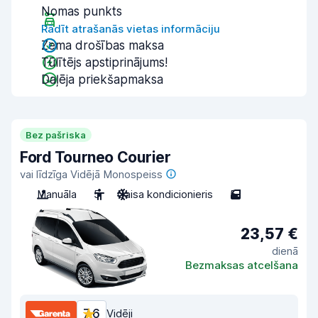
Nomas punkts
Rādīt atrašanās vietas informāciju
Zema drošības maksa
Tūlītējs apstiprinājums!
Daļēja priekšapmaksa
Bez pašriska
Ford Tourneo Courier
vai līdzīga Vidējā Monospeiss
Manuāla
5
Gaisa kondicionieris
5
23,57 €
dienā
Bezmaksas atcelšana
7,6
Vidēji