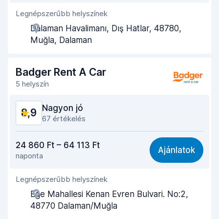
Legnépszerűbb helyszínek
Ügynöki segítőkészség
9,0
Dalaman Havalimanı, Dış Hatlar, 48780,
Az autó átvételéhez szükséges idő
9,0
Muğla, Dalaman
Az autó leadásához szükséges idő
8,9
Badger Rent A Car
Az autó tisztasága
9,0
5 helyszín
Autó állapota
8,9
Nagyon jó
8,9
67 értékelés
Ár-érték arány
9,0
24 860 Ft – 64 113 Ft
Ajánlatok
naponta
Könnyű megtalálás
8,9
Legnépszerűbb helyszínek
Ügynöki segítőkészség
9,0
Ege Mahallesi Kenan Evren Bulvari. No:2,
Az autó átvételéhez szükséges idő
8,9
48770 Dalaman/Muğla