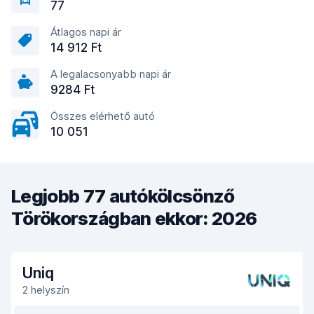
77
Átlagos napi ár
14 912 Ft
A legalacsonyabb napi ár
9284 Ft
Összes elérhető autó
10 051
Legjobb 77 autókölcsönző
Törökországban ekkor: 2026
Uniq
2 helyszín