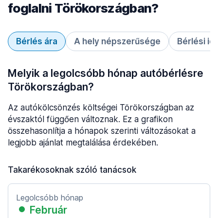
foglalni Törökországban?
Bérlés ára
A hely népszerűsége
Bérlési id
Melyik a legolcsóbb hónap autóbérlésre
Törökországban?
Az autókölcsönzés költségei Törökországban az
évszaktól függően változnak. Ez a grafikon
összehasonlítja a hónapok szerinti változásokat a
legjobb ajánlat megtalálása érdekében.
Takarékosoknak szóló tanácsok
Legolcsóbb hónap
Február