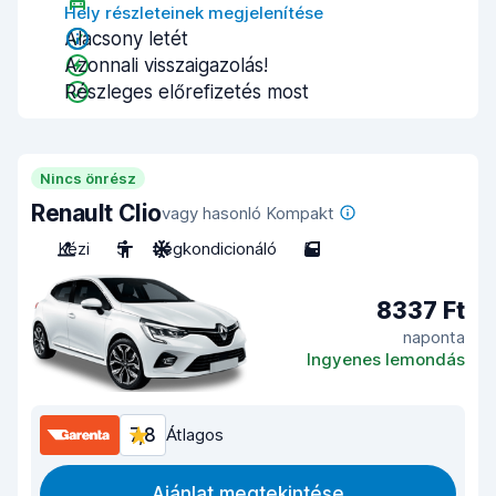
Hely részleteinek megjelenítése
Alacsony letét
Azonnali visszaigazolás!
Részleges előrefizetés most
Nincs önrész
Renault Clio
vagy hasonló Kompakt
Kézi
5
Légkondicionáló
5
8337 Ft
naponta
Ingyenes lemondás
7,8
Átlagos
Ajánlat megtekintése