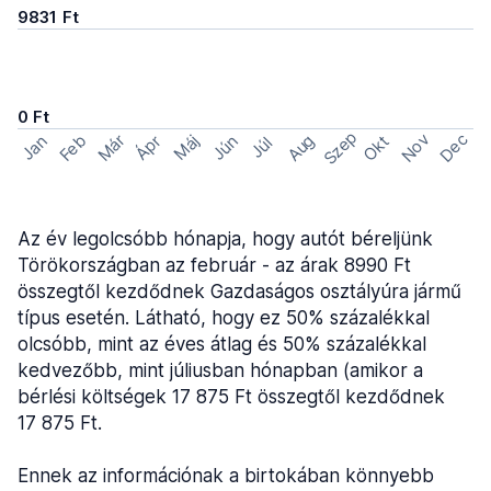
9831 Ft
0 Ft
Szep
Nov
Dec
Feb
Aug
Már
Okt
Jan
Ápr
Máj
Jún
Júl
Az év legolcsóbb hónapja, hogy autót béreljünk
Törökországban az február - az árak 8990 Ft
összegtől kezdődnek Gazdaságos osztályúra jármű
típus esetén. Látható, hogy ez 50% százalékkal
olcsóbb, mint az éves átlag és 50% százalékkal
kedvezőbb, mint júliusban hónapban (amikor a
bérlési költségek 17 875 Ft összegtől kezdődnek
17 875 Ft.
Ennek az információnak a birtokában könnyebb