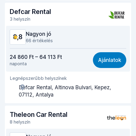
Az autó leadásához szükséges idő
9,1
Defcar Rental
Az autó tisztasága
9,1
3 helyszín
Autó állapota
8,7
Nagyon jó
8,8
66 értékelés
Ár-érték arány
8,6
24 860 Ft – 64 113 Ft
Ajánlatok
naponta
Könnyű megtalálás
9,0
Legnépszerűbb helyszínek
Ügynöki segítőkészség
8,6
Defcar Rental, Altinova Bulvari, Kepez,
Az autó átvételéhez szükséges idő
8,5
07112, Antalya
Az autó leadásához szükséges idő
8,9
Theleon Car Rental
Az autó tisztasága
9,0
8 helyszín
Autó állapota
8,7