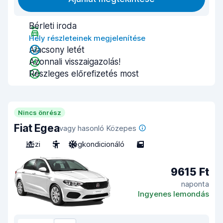
Bérleti iroda
Hely részleteinek megjelenítése
Alacsony letét
Azonnali visszaigazolás!
Részleges előrefizetés most
Nincs önrész
Fiat Egea
vagy hasonló Közepes
Kézi
5
Légkondicionáló
5
9615 Ft
naponta
Ingyenes lemondás