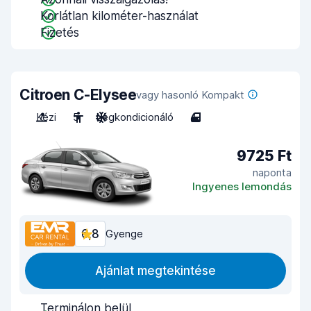
Korlátlan kilométer-használat
Fizetés
Citroen C-Elysee
vagy hasonló Kompakt
Kézi
5
Légkondicionáló
4
9725 Ft
naponta
Ingyenes lemondás
6,8
Gyenge
Ajánlat megtekintése
Terminálon belül