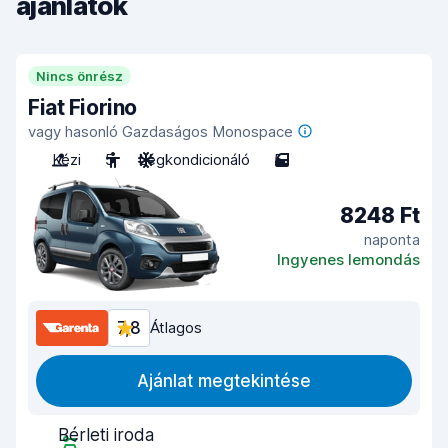
ajánlatok
Nincs önrész
Fiat Fiorino
vagy hasonló Gazdaságos Monospace
Kézi
5
Légkondicionáló
5
8248 Ft
naponta
Ingyenes lemondás
7,8
Átlagos
Ajánlat megtekintése
Bérleti iroda