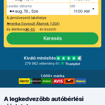
Leadás dátuma
Idő
aug. 19., Sze
11:00 AM
A járművezető lakóhelye
Amerikai Egyesült Államok (USA)
és életkora
év közötti
30-65
Keresés
Kiváló minősítés
279 962 vélemény itt:
1.000+ márka
A legkedvezőbb autóbérlési