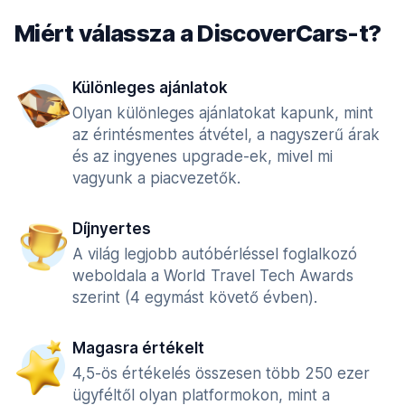
Miért válassza a DiscoverCars-t?
Különleges ajánlatok
Olyan különleges ajánlatokat kapunk, mint
az érintésmentes átvétel, a nagyszerű árak
és az ingyenes upgrade-ek, mivel mi
vagyunk a piacvezetők.
Díjnyertes
A világ legjobb autóbérléssel foglalkozó
weboldala a World Travel Tech Awards
szerint (4 egymást követő évben).
Magasra értékelt
4,5-ös értékelés összesen több 250 ezer
ügyféltől olyan platformokon, mint a