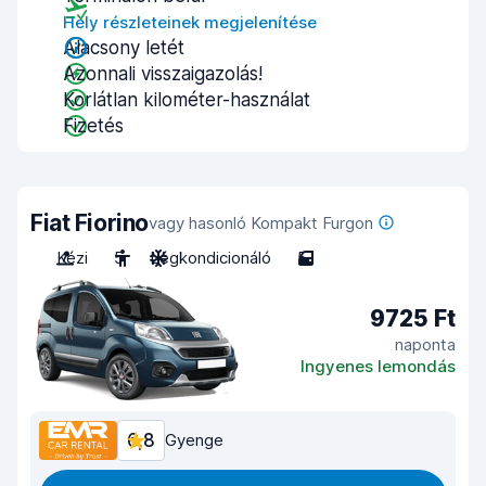
Hely részleteinek megjelenítése
Alacsony letét
Azonnali visszaigazolás!
Korlátlan kilométer-használat
Fizetés
Fiat Fiorino
vagy hasonló Kompakt Furgon
Kézi
5
Légkondicionáló
5
9725 Ft
naponta
Ingyenes lemondás
6,8
Gyenge