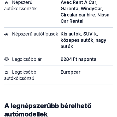
🔥
Népszerű
Avec Rent A Car,
autókölcsönzők
Garenta, WindyCar,
Circular car hire, Nissa
Car Rental
🚗
Népszerű autótípusok
Kis autók, SUV-k,
közepes autók, nagy
autók
🤑
Legolcsóbb ár
9284 Ft naponta
👛
Legolcsóbb
Europcar
autókölcsönző
A legnépszerűbb bérelhető
autómodellek