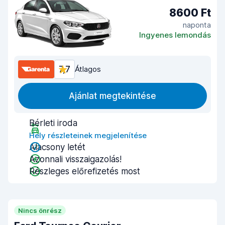
8600 Ft
naponta
Ingyenes lemondás
7,7
Átlagos
Ajánlat megtekintése
Bérleti iroda
Hely részleteinek megjelenítése
Alacsony letét
Azonnali visszaigazolás!
Részleges előrefizetés most
Nincs önrész