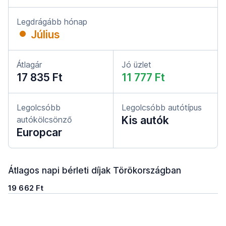
Legdrágább hónap
Július
Átlagár
Jó üzlet
17 835 Ft
11 777 Ft
Legolcsóbb
Legolcsóbb autótípus
Kis autók
autókölcsönző
Europcar
Átlagos napi bérleti díjak Törökországban
19 662 Ft