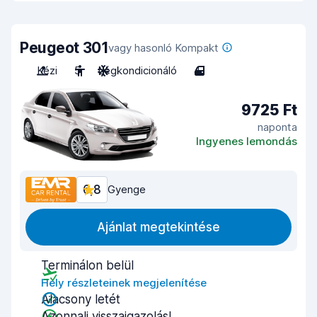
Peugeot 301
vagy hasonló Kompakt
Kézi
5
Légkondicionáló
4
9725 Ft
naponta
Ingyenes lemondás
6,8
Gyenge
Ajánlat megtekintése
Terminálon belül
Hely részleteinek megjelenítése
Alacsony letét
Azonnali visszaigazolás!