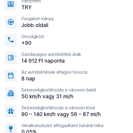
Pénznem
TRY
Forgalom iránya
Jobb oldali
Országkód
+90
Gazdaságos autóbérlési árak
14 912 Ft naponta
Az autóbérlések átlagos hossza
8 nap
Sebességkorlátozás a városon belül
50 km/h vagy 31 mi/h
Sebességkorlátozás a városon kívül
90 – 140 km/h vagy 56 – 87 mi/h
Véralkoholszint elfogadható határértéke
0,05%