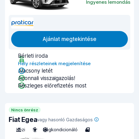
Ingyenes lemondás
Ajánlat megtekintése
Bérleti iroda
Hely részleteinek megjelenítése
Alacsony letét
Azonnali visszaigazolás!
Részleges előrefizetés most
Nincs önrész
Fiat Egea
vagy hasonló Gazdaságos
Kézi
5
Légkondicionáló
4