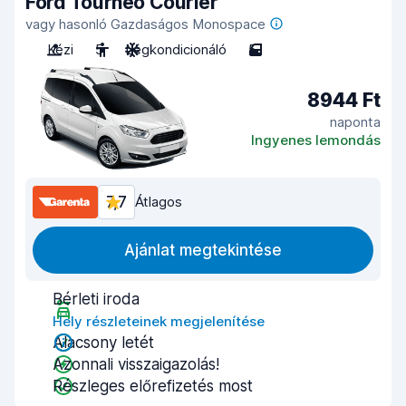
Ford Tourneo Courier
vagy hasonló Gazdaságos Monospace
Kézi
5
Légkondicionáló
5
8944 Ft
naponta
Ingyenes lemondás
7,7
Átlagos
Ajánlat megtekintése
Bérleti iroda
Hely részleteinek megjelenítése
Alacsony letét
Azonnali visszaigazolás!
Részleges előrefizetés most