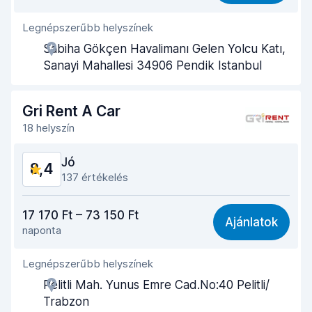
Legnépszerűbb helyszínek
Ügynöki segítőkészség
8,6
Sabiha Gökçen Havalimanı Gelen Yolcu Katı,
Az autó átvételéhez szükséges idő
8,3
Sanayi Mahallesi 34906 Pendik Istanbul
Az autó leadásához szükséges idő
8,7
Gri Rent A Car
Az autó tisztasága
8,8
18 helyszín
Autó állapota
8,3
Jó
8,4
137 értékelés
Ár-érték arány
7,5
17 170 Ft – 73 150 Ft
Ajánlatok
naponta
Könnyű megtalálás
8,4
Legnépszerűbb helyszínek
Ügynöki segítőkészség
8,3
Pelitli Mah. Yunus Emre Cad.No:40 Pelitli/
Az autó átvételéhez szükséges idő
8,4
Trabzon