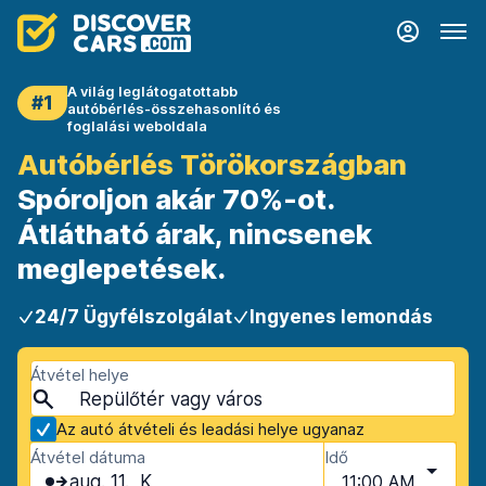
A világ leglátogatottabb
#1
autóbérlés-összehasonlító és
foglalási weboldala
Autóbérlés Törökországban
Spóroljon akár 70%-ot.
Átlátható árak, nincsenek
meglepetések.
24/7 Ügyfélszolgálat
Ingyenes lemondás
Átvétel helye
Az autó átvételi és leadási helye ugyanaz
Átvétel dátuma
Idő
aug. 11., K
11:00 AM