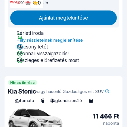
8,0
Jó
Ajánlat megtekintése
Bérleti iroda
Hely részleteinek megjelenítése
Alacsony letét
Azonnali visszaigazolás!
Részleges előrefizetés most
Nincs önrész
Kia Stonic
vagy hasonló Gazdaságos elit SUV
Automata
5
Légkondicionáló
5
11 466 Ft
naponta