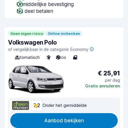
Onmiddellijke bevestiging
Nu deel betalen
Geen eigen risico
Online inchecken
Volkswagen Polo
of vergelijkbaar in de categorie Economy
Automatisch
5
Airco
4
€ 25,91
per dag
Gratis annuleren
7,2
Onder het gemiddelde
Aanbod bekijken