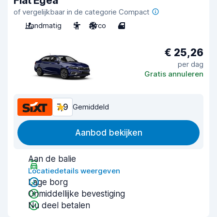
Fiat Egea
of vergelijkbaar in de categorie Compact
Handmatig
5
Airco
4
€ 25,26
per dag
Gratis annuleren
7,9
Gemiddeld
Aanbod bekijken
Aan de balie
Locatiedetails weergeven
Lage borg
Onmiddellijke bevestiging
Nu deel betalen