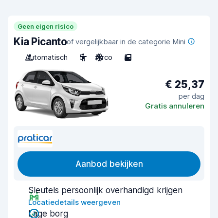
Geen eigen risico
Kia Picanto
of vergelijkbaar in de categorie Mini
Automatisch
5
Airco
5
€ 25,37
per dag
Gratis annuleren
Aanbod bekijken
Sleutels persoonlijk overhandigd krijgen
Locatiedetails weergeven
Lage borg