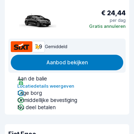
€ 24,44
per dag
Gratis annuleren
7,9
Gemiddeld
Aanbod bekijken
Aan de balie
Locatiedetails weergeven
Lage borg
Onmiddellijke bevestiging
Nu deel betalen