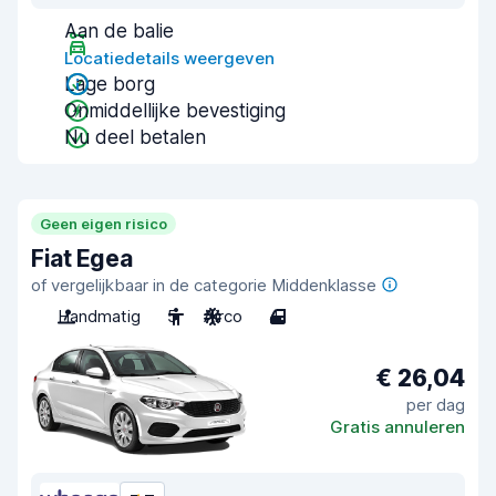
Aan de balie
Locatiedetails weergeven
Lage borg
Onmiddellijke bevestiging
Nu deel betalen
Geen eigen risico
Fiat Egea
of vergelijkbaar in de categorie Middenklasse
Handmatig
5
Airco
4
€ 26,04
per dag
Gratis annuleren