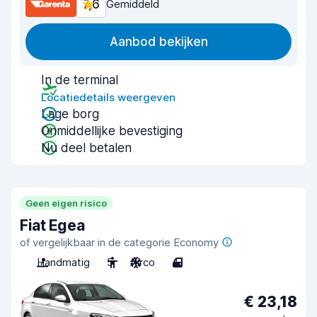
7,6
Gemiddeld
Aanbod bekijken
In de terminal
Locatiedetails weergeven
Lage borg
Onmiddellijke bevestiging
Nu deel betalen
Geen eigen risico
Fiat Egea
of vergelijkbaar in de categorie Economy
Handmatig
5
Airco
4
€ 23,18