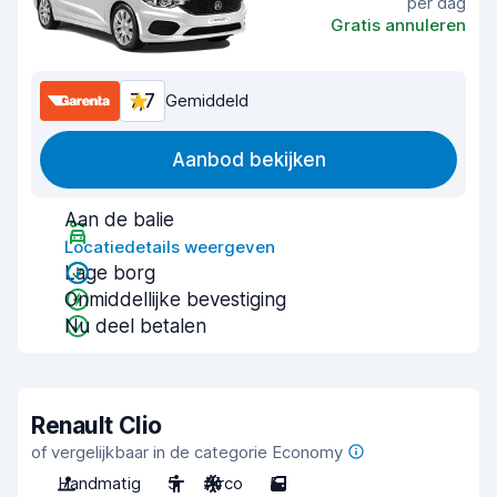
per dag
Gratis annuleren
7,7
Gemiddeld
Aanbod bekijken
Aan de balie
Locatiedetails weergeven
Lage borg
Onmiddellijke bevestiging
Nu deel betalen
Renault Clio
of vergelijkbaar in de categorie Economy
Handmatig
5
Airco
5