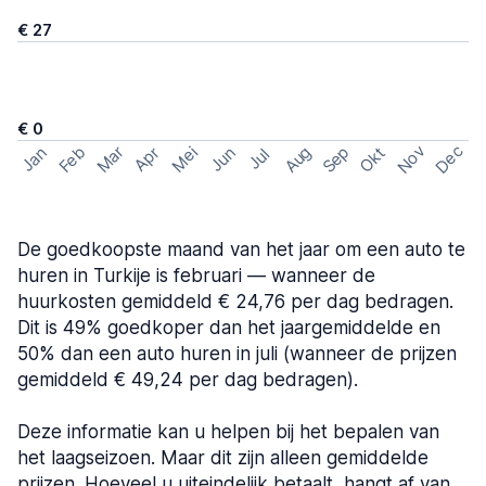
€ 27
€ 0
Nov
Dec
Feb
Aug
Sep
Mar
Mei
Okt
Jan
Apr
Jun
Jul
De goedkoopste maand van het jaar om een auto te
huren in Turkije is februari — wanneer de
huurkosten gemiddeld € 24,76 per dag bedragen.
Dit is 49% goedkoper dan het jaargemiddelde en
50% dan een auto huren in juli (wanneer de prijzen
gemiddeld € 49,24 per dag bedragen).
Deze informatie kan u helpen bij het bepalen van
het laagseizoen. Maar dit zijn alleen gemiddelde
prijzen. Hoeveel u uiteindelijk betaalt, hangt af van