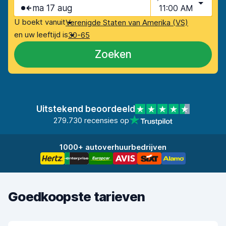
ma 17 aug
11:00 AM
U boekt vanuit
Verenigde Staten van Amerika (VS)
en uw leeftijd is
30-65
Zoeken
Uitstekend beoordeeld
279.730 recensies op
1000+ autoverhuurbedrijven
Goedkoopste tarieven