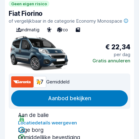
Geen eigen risico
Fiat Fiorino
of vergelijkbaar in de categorie Economy Monospace
Handmatig
5
Airco
5
€ 22,34
per dag
Gratis annuleren
7,7
Gemiddeld
Aanbod bekijken
Aan de balie
Locatiedetails weergeven
Lage borg
Onmiddellijke bevestiging