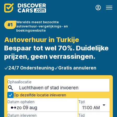
Werelds meest bezochte
#1
autoverhuur-vergelijkings- en
boekingswebsite
Autoverhuur in Turkije
Bespaar tot wel 70%. Duidelijke
prijzen, geen verrassingen.
24/7 Ondersteuning
Gratis annuleren
Ophaallocatie
Op dezelfde locatie inleveren
Datum ophalen
Tijd
zo 09 aug
11:00 AM
Datum inleveren
Tijd