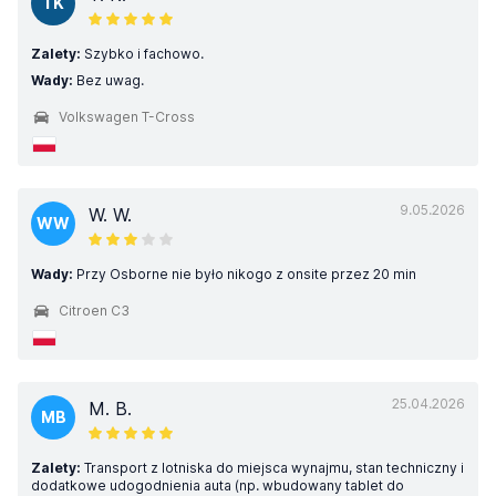
TK
Zalety:
Szybko i fachowo.
Wady:
Bez uwag.
Volkswagen T-Cross
9.05.2026
W. W.
WW
Wady:
Przy Osborne nie było nikogo z onsite przez 20 min
Citroen C3
25.04.2026
M. B.
MB
Zalety:
Transport z lotniska do miejsca wynajmu, stan techniczny i
dodatkowe udogodnienia auta (np. wbudowany tablet do