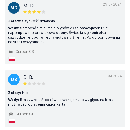
29.07.2024
M. D.
MD
Zalety:
Szybkość działania
Wady:
Samochód miał mało płynów eksploatacyjnych i nie
napompowane prawidłowo opony. Świeciła się kontrolka
uszkodzenie opony/nieprawidłowe ciśnienie. Po do pompowaniu
na stacji wszystko ok.
Citroen C3
1.04.2024
D. B.
DB
Zalety:
Nic.
Wady:
Brak zwrotu środków za wynajem, ze względu na brak
możliwości opłacenia kaucji kartą.
Citroen C1