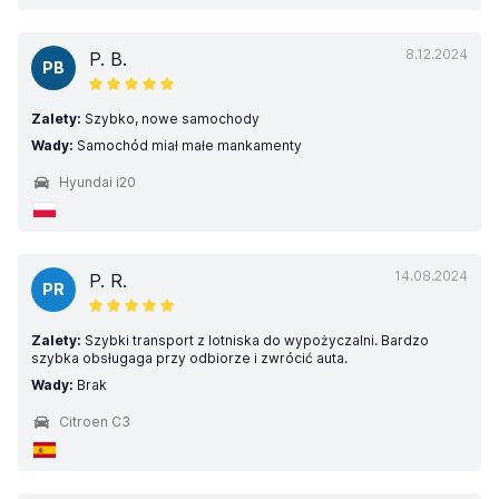
8.12.2024
P. B.
PB
Zalety:
Szybko, nowe samochody
Wady:
Samochód miał małe mankamenty
Hyundai i20
14.08.2024
P. R.
PR
Zalety:
Szybki transport z lotniska do wypożyczalni. Bardzo
szybka obsługaga przy odbiorze i zwrócić auta.
Wady:
Brak
Citroen C3