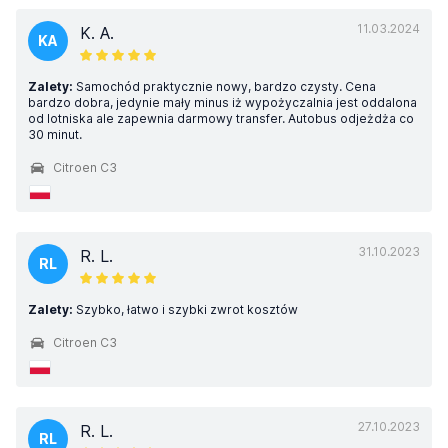
11.03.2024
K. A.
KA
Zalety:
Samochód praktycznie nowy, bardzo czysty. Cena
bardzo dobra, jedynie mały minus iż wypożyczalnia jest oddalona
od lotniska ale zapewnia darmowy transfer. Autobus odjeżdża co
30 minut.
Citroen C3
31.10.2023
R. L.
RL
Zalety:
Szybko, łatwo i szybki zwrot kosztów
Citroen C3
27.10.2023
R. L.
RL