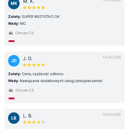
M. K.
MK
Zalety:
SUPER WSZYSTKO OK
Wady:
NIC
Citroen C3
14.05.2025
J. D.
JD
Zalety:
Cena, szybkość odbioru
Wady:
Nawiązanie dodatkowych usług (ubezpieczenie)
Citroen C3
15.04.2025
L. B.
LB