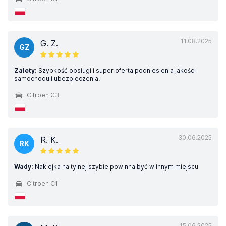
11.08.2025
G. Z.
GZ
Zalety:
Szybkość obsługi i super oferta podniesienia jakości
samochodu i ubezpieczenia.
Citroen C3
30.06.2025
R. K.
RK
Wady:
Naklejka na tylnej szybie powinna być w innym miejscu
Citroen C1
15.06.2025