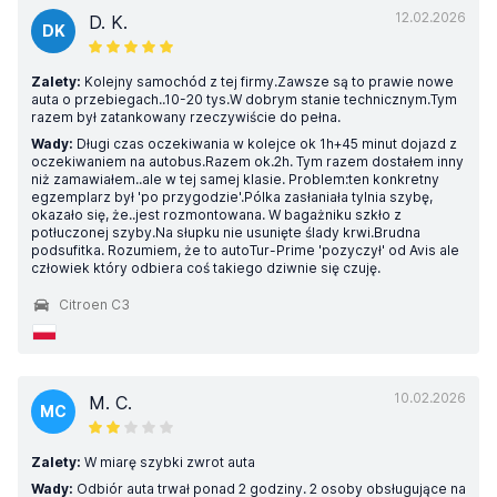
12.02.2026
D. K.
DK
Zalety:
Kolejny samochód z tej firmy.Zawsze są to prawie nowe
auta o przebiegach..10-20 tys.W dobrym stanie technicznym.Tym
razem był zatankowany rzeczywiście do pełna.
Wady:
Długi czas oczekiwania w kolejce ok 1h+45 minut dojazd z
oczekiwaniem na autobus.Razem ok.2h. Tym razem dostałem inny
niż zamawiałem..ale w tej samej klasie. Problem:ten konkretny
egzemplarz był 'po przygodzie'.Pólka zasłaniała tylnia szybę,
okazało się, że..jest rozmontowana. W bagażniku szkło z
potłuczonej szyby.Na słupku nie usunięte ślady krwi.Brudna
podsufitka. Rozumiem, że to autoTur-Prime 'pozyczył' od Avis ale
człowiek który odbiera coś takiego dziwnie się czuję.
Citroen C3
10.02.2026
M. C.
MC
Zalety:
W miarę szybki zwrot auta
Wady:
Odbiór auta trwał ponad 2 godziny. 2 osoby obsługujące na