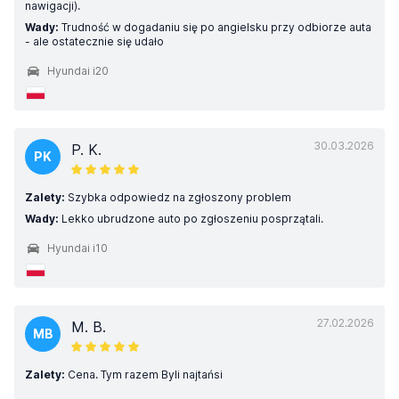
nawigacji).
Wady:
Trudność w dogadaniu się po angielsku przy odbiorze auta
- ale ostatecznie się udało
Hyundai i20
30.03.2026
P. K.
PK
Zalety:
Szybka odpowiedz na zgłoszony problem
Wady:
Lekko ubrudzone auto po zgłoszeniu posprzątali.
Hyundai i10
27.02.2026
M. B.
MB
Zalety:
Cena. Tym razem Byli najtańsi