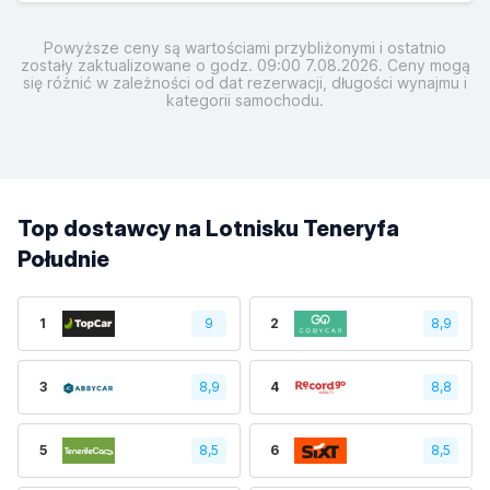
Powyższe ceny są wartościami przybliżonymi i ostatnio
zostały zaktualizowane o godz. 09:00 7.08.2026. Ceny mogą
się różnić w zależności od dat rezerwacji, długości wynajmu i
kategorii samochodu.
Top dostawcy na Lotnisku Teneryfa
Południe
1
9
2
8,9
3
8,9
4
8,8
5
8,5
6
8,5