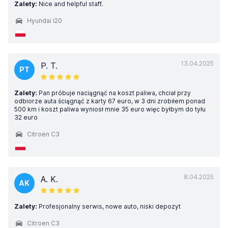
Zalety:
Nice and helpful staff.
Hyundai i20
13.04.2025
P. T.
PT
Zalety:
Pan próbuje naciągnąć na koszt paliwa, chciał przy
odbiorze auta ściągnąć z karty 67 euro, w 3 dni zrobiłem ponad
500 km i koszt paliwa wyniosł mnie 35 euro więc byłbym do tyłu
32 euro
Citroen C3
8.04.2025
A. K.
AK
Zalety:
Profesjonalny serwis, nowe auto, niski depozyt
Citroen C3