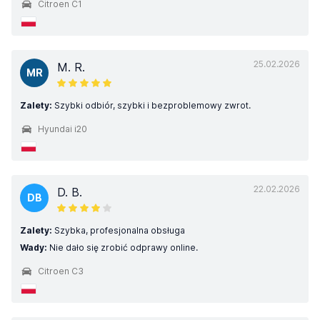
Citroen C1
25.02.2026
M. R.
MR
Zalety:
Szybki odbiór, szybki i bezproblemowy zwrot.
Hyundai i20
22.02.2026
D. B.
DB
Zalety:
Szybka, profesjonalna obsługa
Wady:
Nie dało się zrobić odprawy online.
Citroen C3