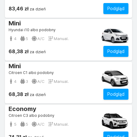
83,46 zł
Podgląd
za dzień
Mini
Hyundai i10 albo podobny
4
5
A/C
Manual.
68,38 zł
Podgląd
za dzień
Mini
Citroen C1 albo podobny
4
3
A/C
Manual.
68,38 zł
Podgląd
za dzień
Economy
Citroen C3 albo podobny
5
5
A/C
Manual.
Podgląd