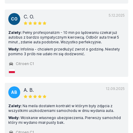
5.12.2025
C. O.
CO
Zalety:
Pełny profesjonalizm - 10 min po lądowaniu czekał już
autobus z bardzo sympatycznym kierowcą. Odbiór auta trwał 5
minut , zdanie auta podobnie. Wszystko perfekcyjnie.
Wady:
Infolinia - chciałem przedłużyć zwrot o godzinę. Niestety
pomimo 3 prób nie udało mi się dodzwonić.
Citroen C1
12.09.2025
A. B.
AB
Zalety:
Na meila dostałem kontrakt w którym były zdjęcia z
wszystkimi uszkodzeniami samochodu w dniu wydania auta.
Wady:
Wciskanie własnego ubezpieczenia. Pierwszy samochód
który mi wydano miał pusty bak.
Citroen C1