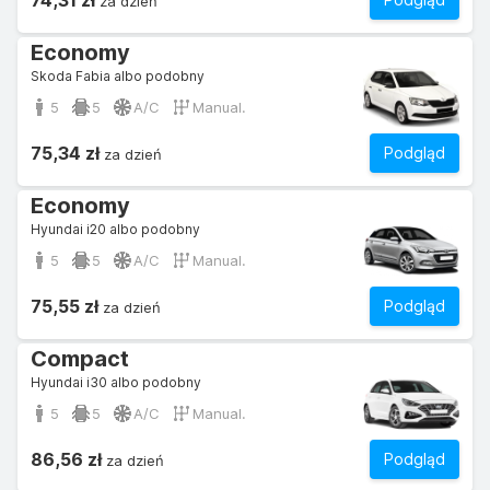
74,31 zł
za dzień
Economy
Skoda Fabia albo podobny
5
5
A/C
Manual.
75,34 zł
Podgląd
za dzień
Economy
Hyundai i20 albo podobny
5
5
A/C
Manual.
75,55 zł
Podgląd
za dzień
Compact
Hyundai i30 albo podobny
5
5
A/C
Manual.
86,56 zł
Podgląd
za dzień