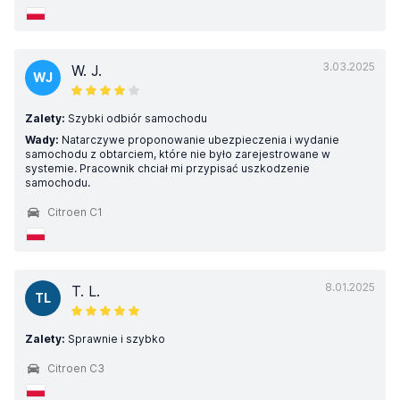
3.03.2025
W. J.
WJ
Zalety:
Szybki odbiór samochodu
Wady:
Natarczywe proponowanie ubezpieczenia i wydanie
samochodu z obtarciem, które nie było zarejestrowane w
systemie. Pracownik chciał mi przypisać uszkodzenie
samochodu.
Citroen C1
8.01.2025
T. L.
TL
Zalety:
Sprawnie i szybko
Citroen C3