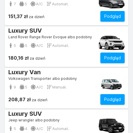
7
5
A/C
Automat.
151,37 zł
Podgląd
za dzień
Luxury SUV
Land Rover Range Rover Evoque albo podobny
5
5
A/C
Automat.
180,16 zł
Podgląd
za dzień
Luxury Van
Volkswagen Transporter albo podobny
9
5
A/C
Manual.
208,87 zł
Podgląd
za dzień
Luxury SUV
Jeep wrangler albo podobny
5
4
A/C
Automat.