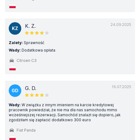
24.09.2025
K. Z.
KZ
Zalety:
Sprawność
Wady:
Dodatkowa opłata
Citroen C3
16.07.2025
G. D.
GD
Wady:
W związku z innym imieniem na karcie kredytowej
pracownik powiedział, że nie ma dla nas samochodu mimo
wcześniejszej rezerwacji. Samochód znalazł się dopiero, jak
zgodziłam się zapłacić dodatkowo 300 euro
Fiat Panda