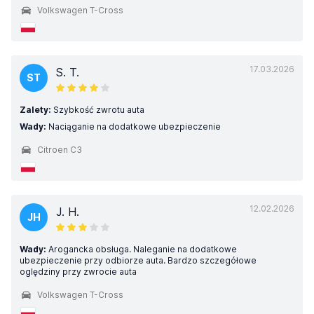
Volkswagen T-Cross
17.03.2026
S. T.
ST
Zalety:
Szybkość zwrotu auta
Wady:
Naciąganie na dodatkowe ubezpieczenie
Citroen C3
12.02.2026
J. H.
JH
Wady:
Arogancka obsługa. Naleganie na dodatkowe
ubezpieczenie przy odbiorze auta. Bardzo szczegółowe
oględziny przy zwrocie auta
Volkswagen T-Cross