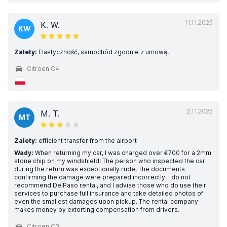
11.11.2025
K. W.
KW
Zalety:
Elastyczność, samochód zgodnie z umową.
Citroen C4
2.11.2025
M. T.
MT
Zalety:
efficient transfer from the airport
Wady:
When returning my car, I was charged over €700 for a 2mm
stone chip on my windshield! The person who inspected the car
during the return was exceptionally rude. The documents
confirming the damage were prepared incorrectly. I do not
recommend DelPaso rental, and I advise those who do use their
services to purchase full insurance and take detailed photos of
even the smallest damages upon pickup. The rental company
makes money by extorting compensation from drivers.
Citroen C3