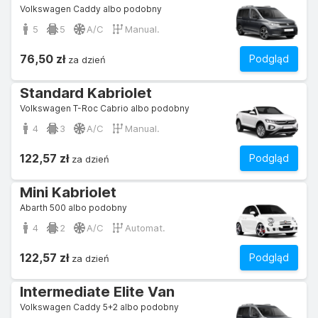
Volkswagen Caddy albo podobny
5
5
A/C
Manual.
76,50 zł
Podgląd
za dzień
Standard Kabriolet
Volkswagen T-Roc Cabrio albo podobny
4
3
A/C
Manual.
122,57 zł
Podgląd
za dzień
Mini Kabriolet
Abarth 500 albo podobny
4
2
A/C
Automat.
122,57 zł
Podgląd
za dzień
Intermediate Elite Van
Volkswagen Caddy 5+2 albo podobny