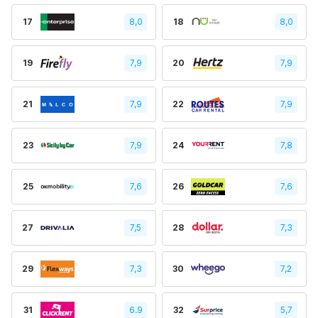
17
8,0
18
8,0
19
7,9
20
7,9
21
7,9
22
7,9
23
7,9
24
7,8
25
7,6
26
7,6
27
7,5
28
7,3
29
7,3
30
7,2
31
6.9
32
5,7