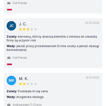
Fiat Panda
16.10.2025
J. C.
JC
Zalety:
kierowcy, którzy dowożą klientów z lotniska do siedziby
firmy są uczynni i mili
Wady:
jakość pracy przedstawicieli (2 inne osoby a jakość obsługi
beznadziejna)
Fiat Panda
8.10.2025
M. K.
MK
Zalety:
Podobała mi się cena
Wady:
Arogancka obsługa
Volkswagen T-Cross