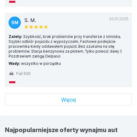
20.01.2025
S. M.
SM
Zalety:
Szybkość, brak problemów przy transferze z lotniska.
Szybki odbiór pojazdu z wypożyczalni. Fachowe podejście
pracownika kiedy oddawałem pojazd. Bez szukania na siłę
problemów. Stacja benzynowa za płotem. Tylko polecić dalej :)
Pozdrawiam załogę Delpaso
Wady:
wszystko w porządku
Fiat 500
Więcej
Najpopularniejsze oferty wynajmu aut