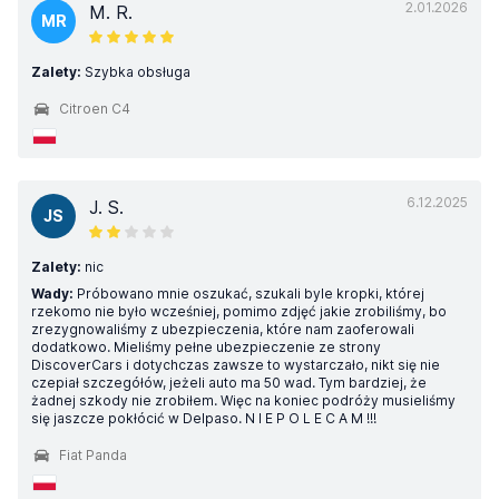
2.01.2026
M. R.
MR
Zalety:
Szybka obsługa
Citroen C4
6.12.2025
J. S.
JS
Zalety:
nic
Wady:
Próbowano mnie oszukać, szukali byle kropki, której
rzekomo nie było wcześniej, pomimo zdjęć jakie zrobiliśmy, bo
zrezygnowaliśmy z ubezpieczenia, które nam zaoferowali
dodatkowo. Mieliśmy pełne ubezpieczenie ze strony
DiscoverCars i dotychczas zawsze to wystarczało, nikt się nie
czepiał szczegółów, jeżeli auto ma 50 wad. Tym bardziej, że
żadnej szkody nie zrobiłem. Więc na koniec podróży musieliśmy
się jaszcze pokłócić w Delpaso. N I E P O L E C A M !!!
Fiat Panda