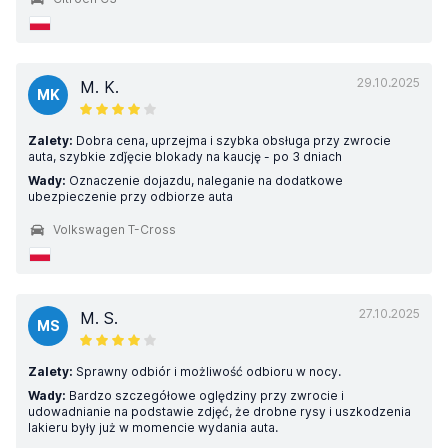
29.10.2025
M. K.
MK
Zalety:
Dobra cena, uprzejma i szybka obsługa przy zwrocie
auta, szybkie zdǰęcie blokady na kaucję - po 3 dniach
Wady:
Oznaczenie dojazdu, naleganie na dodatkowe
ubezpieczenie przy odbiorze auta
Volkswagen T-Cross
27.10.2025
M. S.
MS
Zalety:
Sprawny odbiór i możliwość odbioru w nocy.
Wady:
Bardzo szczegółowe oględziny przy zwrocie i
udowadnianie na podstawie zdjęć, że drobne rysy i uszkodzenia
lakieru były już w momencie wydania auta.