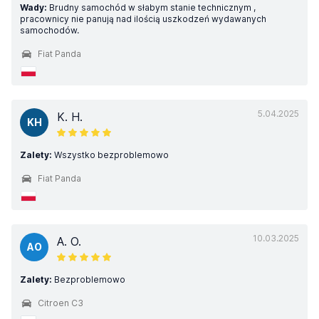
Wady:
Brudny samochód w słabym stanie technicznym ,
pracownicy nie panują nad ilością uszkodzeń wydawanych
samochodów.
Fiat Panda
5.04.2025
K. H.
KH
Zalety:
Wszystko bezproblemowo
Fiat Panda
10.03.2025
A. O.
AO
Zalety:
Bezproblemowo
Citroen C3