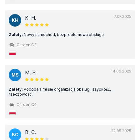
7.07.2025
K. H.
KH
Zalety:
Nowy samochód, bezproblemowa obsługa
Citroen C3
14.06.2025
M. S.
MS
Zalety:
Podobała mi się organizacja obsługi, szybkość,
rzeczowość.
Citroen C4
22.05.2025
B. C.
BC