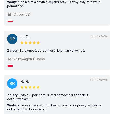
Wady:
Auto nie miało tylniej wycieraczki i szyby były strasznie
pomazane
Citroen C3
31.03.2026
H. P.
HP
Zalety:
Sprawność, uprzejmość, kkomunikatywność
Volkswagen T-Cross
28.03.2026
R. R.
RR
Zalety:
Było ok, polecam. 3 letni samochód zgodnie z
oczekiwaniami.
Wady:
Proszę rozważyć możliwość zdalnej odprawy, wpisanie
dokumentów do systemu.