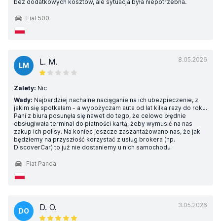
bez dodatkowych kosztów, ale sytuacja była niepotrzebna.
Fiat 500
8.05.2026
L. M.
LM
Zalety:
Nic
Wady:
Najbardziej nachalne naciąganie na ich ubezpieczenie, z
jakim się spotkałam - a wypożyczam auta od lat kilka razy do roku.
Pani z biura posunęła się nawet do tego, że celowo błędnie
obsługiwała terminal do płatności kartą, żeby wymusić na nas
zakup ich polisy. Na koniec jeszcze zaszantażowano nas, że jak
będziemy na przyszłość korzystać z usług brokera (np.
DiscoverCar) to już nie dostaniemy u nich samochodu
Fiat Panda
3.05.2026
D. O.
DO