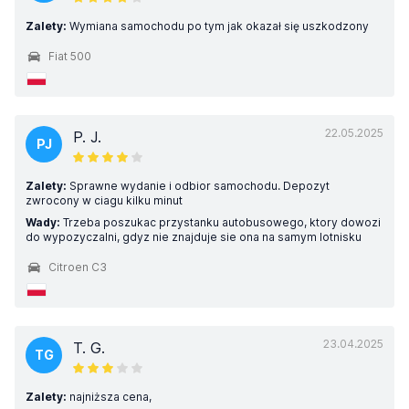
Zalety:
Wymiana samochodu po tym jak okazał się uszkodzony
Fiat 500
22.05.2025
P. J.
PJ
Zalety:
Sprawne wydanie i odbior samochodu. Depozyt
zwrocony w ciagu kilku minut
Wady:
Trzeba poszukac przystanku autobusowego, ktory dowozi
do wypozyczalni, gdyz nie znajduje sie ona na samym lotnisku
Citroen C3
23.04.2025
T. G.
TG
Zalety:
najniższa cena,