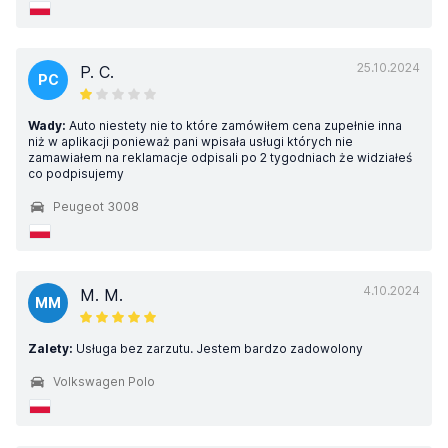
25.10.2024
P. C.
PC
Wady:
Auto niestety nie to które zamówiłem cena zupełnie inna
niż w aplikacji ponieważ pani wpisała usługi których nie
zamawiałem na reklamacje odpisali po 2 tygodniach że widziałeś
co podpisujemy
Peugeot 3008
4.10.2024
M. M.
MM
Zalety:
Usługa bez zarzutu. Jestem bardzo zadowolony
Volkswagen Polo