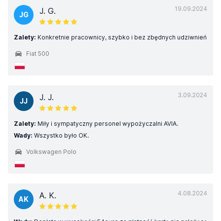
19.09.2024
J. G.
JG
Zalety:
Konkretnie pracownicy, szybko i bez zbędnych udziwnień
Fiat 500
3.09.2024
J. J.
JJ
Zalety:
Miły i sympatyczny personel wypożyczalni AVIA.
Wady:
Wszystko było OK.
Volkswagen Polo
4.08.2024
A. K.
AK