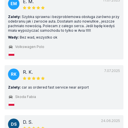
11.07.2025
E. M.
EM
Zalety:
Szybka sprawna i bezproblemowa obsługa zarówno przy
odebraniu jak i zwrocie auta. Dostałam auto nowiutkie , jeszcze
pachniało nowością. Polecam z całego serca. Jeśli będę kiedyś
miała wypożyczać samochodu to tylko w Avia !!!!!!
Wady:
Bez wad, wszystko ok
Volkswagen Polo
7.07.2025
R. K.
RK
Zalety:
car as ordered fast service near airport
Skoda Fabia
24.06.2025
D. S.
DS