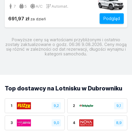
7
5
A/C
Automat.
691,97 zł
Podgląd
za dzień
Powyższe ceny są wartościami przybliżonymi i ostatnio
zostały zaktualizowane o godz. 06:36 9.08.2026. Ceny mogą
się różnić w zależności od dat rezerwacji, długości wynajmu i
kategorii samochodu.
Top dostawcy na Lotnisku w Dubrowniku
1
9,2
2
9,1
3
9,0
4
8,9