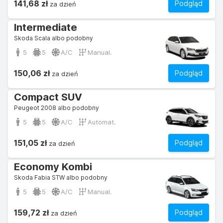
141,68 zł
Podgląd
za dzień
Intermediate
Skoda Scala albo podobny
5
5
A/C
Manual.
150,06 zł
Podgląd
za dzień
Compact SUV
Peugeot 2008 albo podobny
5
5
A/C
Automat.
151,05 zł
Podgląd
za dzień
Economy Kombi
Skoda Fabia STW albo podobny
5
5
A/C
Manual.
159,72 zł
Podgląd
za dzień