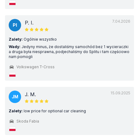
7.04.2026
P. I.
PI
Zalety:
Ogólnie wszystko
Wady:
Jedyny minus, że dostaliśmy samochód bez 1 wycieraczki
a druga była niesprawna, podjechaliśmy do Splitu i tam częściowo
nam pomogli
Volkswagen T-Cross
15.09.2025
J. M.
JM
Zalety:
low price for optional car cleaning
Skoda Fabia