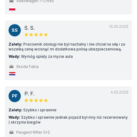
Volkswagen T-Cross
15.05.2026
S. S.
SS
Zalety:
Pracownik obsługi nie był nachalny i nie chciał na siłę i za
wszelką cenę wcisnąć mi dodatkowa polisę ubezpieczeniową.
Wady:
Wymóg opłaty za mycie auta
Skoda Fabia
4.05.2026
P. F.
PF
Zalety:
Szybko i sprawnie
Wady:
Szybko i sprawnie jednak pojazd był inny niż rezerwowany
( skrzynia biegów
Peugeot Rifter 5+2