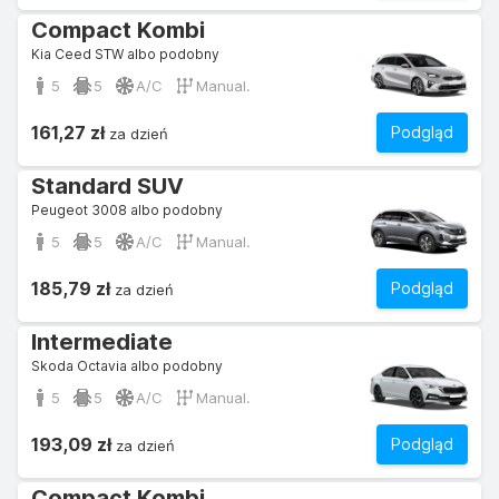
Compact Kombi
Kia Ceed STW albo podobny
5
5
A/C
Manual.
161,27 zł
Podgląd
za dzień
Standard SUV
Peugeot 3008 albo podobny
5
5
A/C
Manual.
185,79 zł
Podgląd
za dzień
Intermediate
Skoda Octavia albo podobny
5
5
A/C
Manual.
193,09 zł
Podgląd
za dzień
Compact Kombi