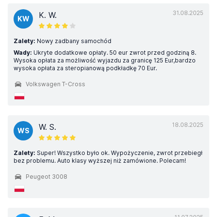
31.08.2025
K. W.
KW
Zalety:
Nowy zadbany samochód
Wady:
Ukryte dodatkowe opłaty. 50 eur zwrot przed godziną 8.
Wysoka opłata za możliwość wyjazdu za granicę 125 Eur,bardzo
wysoka opłata za steropianową podkładkę 70 Eur.
Volkswagen T-Cross
18.08.2025
W. S.
WS
Zalety:
Super! Wszystko było ok. Wypożyczenie, zwrot przebiegł
bez problemu. Auto klasy wyższej niż zamówione. Polecam!
Peugeot 3008