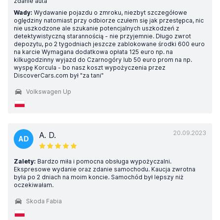
zdanie auta
Wady:
Wydawanie pojazdu o zmroku, niezbyt szczegółowe
oględziny natomiast przy odbiorze czułem się jak przestępca, nic
nie uszkodzone ale szukanie potencjalnych uszkodzeń z
detektywistyczną starannością - nie przyjemnie. Długo zwrot
depozytu, po 2 tygodniach jeszcze zablokowane środki 600 euro
na karcie Wymagana dodatkowa opłata 125 euro np. na
kilkugodzinny wyjazd do Czarnogóry lub 50 euro prom na np.
wyspę Korcula - bo nasz koszt wypożyczenia przez
DiscoverCars.com był "za tani"
Volkswagen Up
20.09.2023
A. D.
AD
Zalety:
Bardzo miła i pomocna obsługa wypożyczalni.
Ekspresowe wydanie oraz zdanie samochodu. Kaucja zwrotna
była po 2 dniach na moim koncie. Samochód był lepszy niż
oczekiwałam.
Skoda Fabia