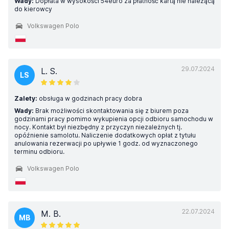
Wady:
Dopłata w wysokości 54euro za płatność kartą nie należącą
do kierowcy
Volkswagen Polo
29.07.2024
L. S.
LS
Zalety:
obsługa w godzinach pracy dobra
Wady:
Brak możliwości skontaktowania się z biurem poza
godzinami pracy pomimo wykupienia opcji odbioru samochodu w
nocy. Kontakt był niezbędny z przyczyn niezależnych tj.
opóźnienie samolotu. Naliczenie dodatkowych opłat z tytułu
anulowania rezerwacji po upływie 1 godz. od wyznaczonego
terminu odbioru.
Volkswagen Polo
22.07.2024
M. B.
MB