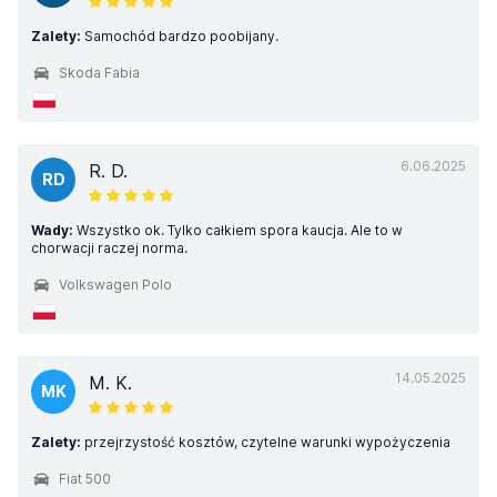
Zalety:
Samochód bardzo poobijany.
Skoda Fabia
6.06.2025
R. D.
RD
Wady:
Wszystko ok. Tylko całkiem spora kaucja. Ale to w
chorwacji raczej norma.
Volkswagen Polo
14.05.2025
M. K.
MK
Zalety:
przejrzystość kosztów, czytelne warunki wypożyczenia
Fiat 500