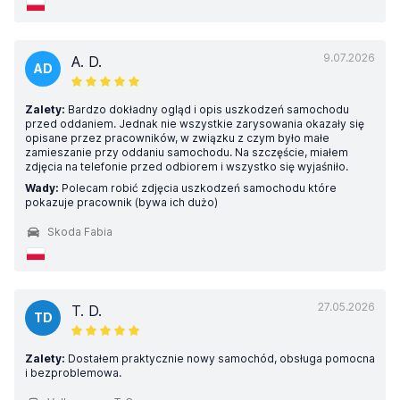
9.07.2026
A. D.
AD
Zalety:
Bardzo dokładny ogląd i opis uszkodzeń samochodu
przed oddaniem. Jednak nie wszystkie zarysowania okazały się
opisane przez pracowników, w związku z czym było małe
zamieszanie przy oddaniu samochodu. Na szczęście, miałem
zdjęcia na telefonie przed odbiorem i wszystko się wyjaśniło.
Wady:
Polecam robić zdjęcia uszkodzeń samochodu które
pokazuje pracownik (bywa ich dużo)
Skoda Fabia
27.05.2026
T. D.
TD
Zalety:
Dostałem praktycznie nowy samochód, obsługa pomocna
i bezproblemowa.