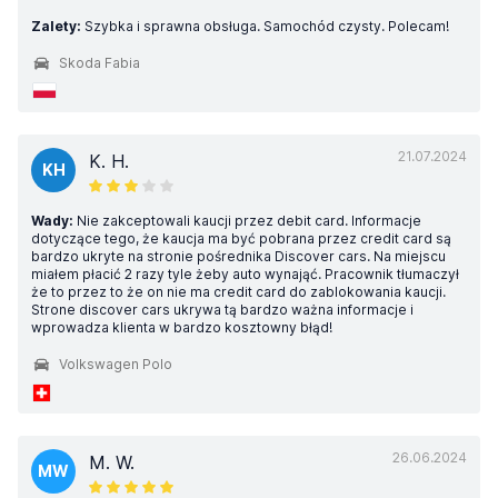
Zalety:
Szybka i sprawna obsługa. Samochód czysty. Polecam!
Skoda Fabia
21.07.2024
K. H.
KH
Wady:
Nie zakceptowali kaucji przez debit card. Informacje
dotyczące tego, że kaucja ma być pobrana przez credit card są
bardzo ukryte na stronie pośrednika Discover cars. Na miejscu
miałem płacić 2 razy tyle żeby auto wynająć. Pracownik tłumaczył
że to przez to że on nie ma credit card do zablokowania kaucji.
Strone discover cars ukrywa tą bardzo ważna informacje i
wprowadza klienta w bardzo kosztowny błąd!
Volkswagen Polo
26.06.2024
M. W.
MW