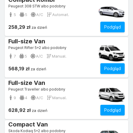
Peugeot 308 STW albo podobny
5
5
A/C
Automat.
258,29 zł
Podgląd
za dzień
Full-size Van
Peugeot Rifter 5+2 albo podobny
7
5
A/C
Manual.
568,19 zł
Podgląd
za dzień
Full-size Van
Peugeot Traveller albo podobny
9
4
A/C
Manual.
628,92 zł
Podgląd
za dzień
Compact Van
Skoda Kodiaq 5+2 albo podobny