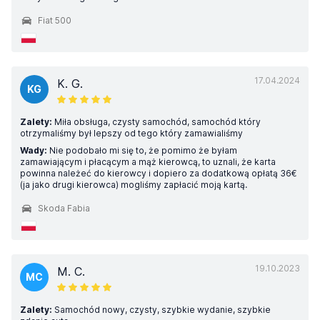
Fiat 500
17.04.2024
K. G.
KG
Zalety:
Miła obsługa, czysty samochód, samochód który
otrzymaliśmy był lepszy od tego który zamawialiśmy
Wady:
Nie podobało mi się to, że pomimo że byłam
zamawiającym i płacącym a mąż kierowcą, to uznali, że karta
powinna należeć do kierowcy i dopiero za dodatkową opłatą 36€
(ja jako drugi kierowca) mogliśmy zapłacić moją kartą.
Skoda Fabia
19.10.2023
M. C.
MC
Zalety:
Samochód nowy, czysty, szybkie wydanie, szybkie