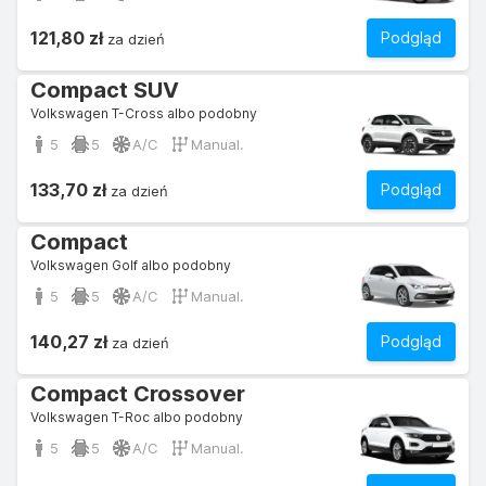
121,80 zł
Podgląd
za dzień
Compact SUV
Volkswagen T-Cross albo podobny
5
5
A/C
Manual.
133,70 zł
Podgląd
za dzień
Compact
Volkswagen Golf albo podobny
5
5
A/C
Manual.
140,27 zł
Podgląd
za dzień
Compact Crossover
Volkswagen T-Roc albo podobny
5
5
A/C
Manual.