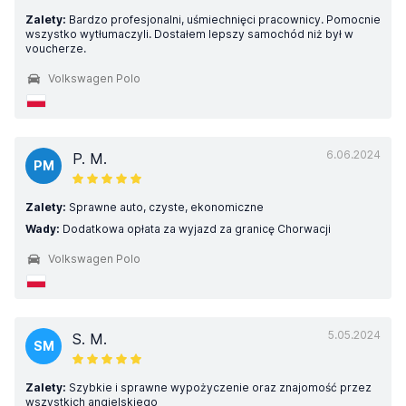
Zalety:
Bardzo profesjonalni, uśmiechnięci pracownicy. Pomocnie
wszystko wytłumaczyli. Dostałem lepszy samochód niż był w
voucherze.
Volkswagen Polo
6.06.2024
P. M.
PM
Zalety:
Sprawne auto, czyste, ekonomiczne
Wady:
Dodatkowa opłata za wyjazd za granicę Chorwacji
Volkswagen Polo
5.05.2024
S. M.
SM
Zalety:
Szybkie i sprawne wypożyczenie oraz znajomość przez
wszystkich angielskiego