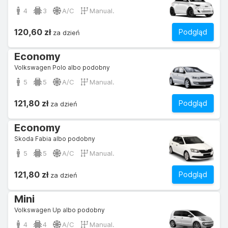
4
3
A/C
Manual.
120,60 zł
Podgląd
za dzień
Economy
Volkswagen Polo albo podobny
5
5
A/C
Manual.
121,80 zł
Podgląd
za dzień
Economy
Skoda Fabia albo podobny
5
5
A/C
Manual.
121,80 zł
Podgląd
za dzień
Mini
Volkswagen Up albo podobny
4
4
A/C
Manual.