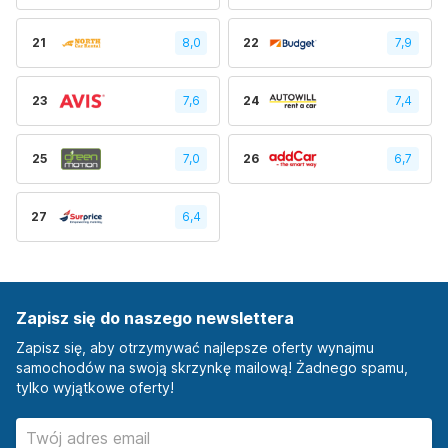
21
8,0
22
7,9
23
7,6
24
7,4
25
7,0
26
6,7
27
6,4
Zapisz się do naszego newslettera
Zapisz się, aby otrzymywać najlepsze oferty wynajmu
samochodów na swoją skrzynkę mailową! Żadnego spamu,
tylko wyjątkowe oferty!