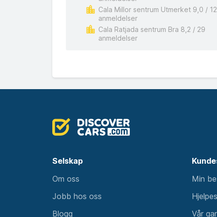
Cala Millor sentrum Utmerket 9,0 / 1
anmeldelser
Cala Ratjada sentrum Bra 8,2 / 29
anmeldelser
Selskap
Kunde