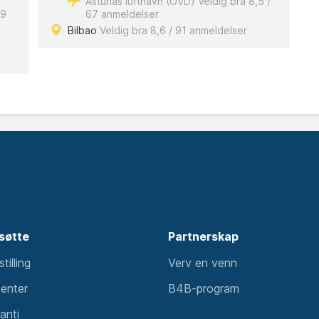
Asturias lufthavn (OVD) Veldig bra 8,5 /
29
67 anmeldelser
Bilbao
Veldig bra 8,6 / 91 anmeldelser
søtte
Partnerskap