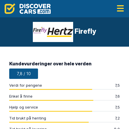
Firefly
Kundevurderinger over hele verden
7,8 / 10
Verdi for pengene
7,5
Enkel å finne
7,6
Hjelp og service
7,5
Tid brukt på henting
7,2