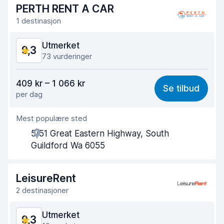
Tid brukt på levering
9,7
PERTH RENT A CAR
1 destinasjon
Bilens renslighet
9,7
Utmerket
9,3
Bilens tilstand
9,4
73 vurderinger
Verdi for pengene
9,2
409 kr – 1 066 kr
Se tilbud
per dag
Enkel å finne
9,2
Mest populære sted
Hjelp og service
9,5
5/51 Great Eastern Highway, South
Tid brukt på henting
9,4
Guildford Wa 6055
Tid brukt på levering
9,4
LeisureRent
Bilens renslighet
9,3
2 destinasjoner
Bilens tilstand
9,3
Utmerket
9,3