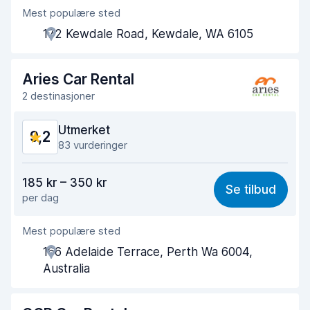
Mest populære sted
Hjelp og service
9,1
172 Kewdale Road, Kewdale, WA 6105
Tid brukt på henting
9,2
Tid brukt på levering
9,4
Aries Car Rental
2 destinasjoner
Bilens renslighet
9,2
Utmerket
9,2
Bilens tilstand
9,3
83 vurderinger
Verdi for pengene
9,0
185 kr – 350 kr
Se tilbud
per dag
Enkel å finne
9,2
Mest populære sted
Hjelp og service
9,3
166 Adelaide Terrace, Perth Wa 6004,
Tid brukt på henting
9,1
Australia
Tid brukt på levering
9,5