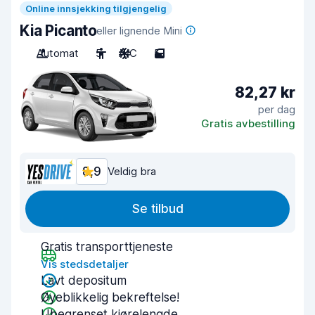
Online innsjekking tilgjengelig
Kia Picanto
eller lignende Mini
Automat
5
A/C
5
82,27 kr
per dag
Gratis avbestilling
8,9
Veldig bra
Se tilbud
Gratis transporttjeneste
Vis stedsdetaljer
Lavt depositum
Øyeblikkelig bekreftelse!
Ubegrenset kjørelengde