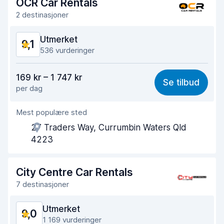
OCR Car Rentals
Bilens renslighet
9,4
2 destinasjoner
Bilens tilstand
9,2
Utmerket
9,1
536 vurderinger
Verdi for pengene
9,1
169 kr – 1 747 kr
Se tilbud
per dag
Enkel å finne
9,0
Mest populære sted
Hjelp og service
9,3
27 Traders Way, Currumbin Waters Qld
Tid brukt på henting
8,7
4223
Tid brukt på levering
9,2
City Centre Car Rentals
Bilens renslighet
9,3
7 destinasjoner
Bilens tilstand
9,0
Utmerket
9,0
1 169 vurderinger