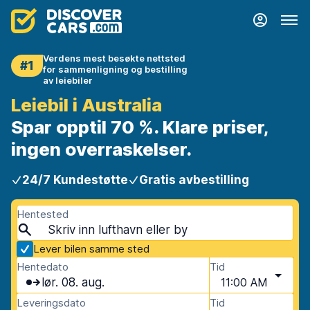
Verdens mest besøkte nettsted
#1
for sammenligning og bestilling
av leiebiler
Leiebil i Australia
Spar opptil 70 %. Klare priser,
ingen overraskelser.
24/7 Kundestøtte
Gratis avbestilling
Hentested
Lever bilen samme sted
Hentedato
Tid
lør. 08. aug.
11:00 AM
Leveringsdato
Tid