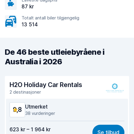
87 kr
Totalt antall biler tilgjengelig
13 514
De 46 beste utleiebyråene i
Australia i 2026
H2O Holiday Car Rentals
2 destinasjoner
Utmerket
9,8
38 vurderinger
Verdi for pengene
9,8
623 kr – 1 964 kr
Se tilbud