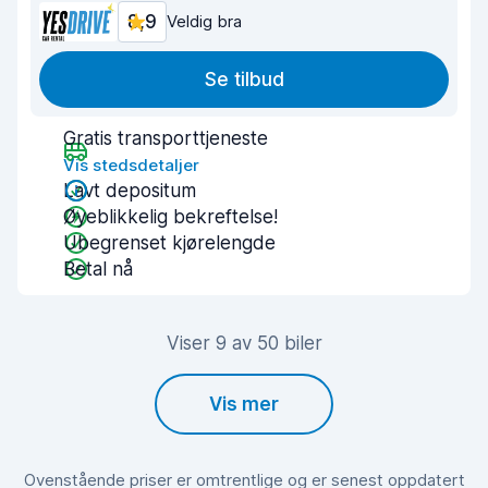
8,9
Veldig bra
Se tilbud
Gratis transporttjeneste
Vis stedsdetaljer
Lavt depositum
Øyeblikkelig bekreftelse!
Ubegrenset kjørelengde
Betal nå
Viser 9 av 50 biler
Vis mer
Ovenstående priser er omtrentlige og er senest oppdatert