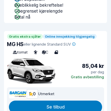
Øyeblikkelig bekreftelse!
Ubegrenset kjørelengde
Betal nå
Gratis ekstra sjåfør
Online innsjekking tilgjengelig
MG HS
eller lignende Standard SUV
Automat
5
A/C
4
85,04 kr
per dag
Gratis avbestilling
9,0
Utmerket
Se tilbud