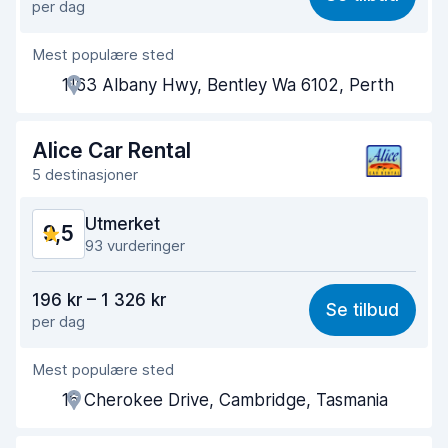
per dag
Enkel å finne
9,4
Mest populære sted
Hjelp og service
9,9
1163 Albany Hwy, Bentley Wa 6102, Perth
Tid brukt på henting
9,7
Tid brukt på levering
9,8
Alice Car Rental
5 destinasjoner
Bilens renslighet
9,9
Utmerket
9,5
Bilens tilstand
9,9
93 vurderinger
Verdi for pengene
9,5
196 kr – 1 326 kr
Se tilbud
per dag
Enkel å finne
9,2
Mest populære sted
Hjelp og service
9,7
16 Cherokee Drive, Cambridge, Tasmania
Tid brukt på henting
9,6