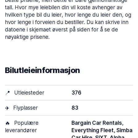
beste prisene, men dette er bare gjennomsnittlige
tall. Hvor mye leiebilen din vil koste avhenger av
hvilken type bil du leier, hvor lenge du leier den, og
hvor lenge i forveien du bestiller. Du kan skrive inn
datoene i skjemaet øverst på siden for å se de
nøyaktige prisene.
Bilutleieinformasjon
📍
Utleiesteder
376
✈️
Flyplasser
83
🔥
Populære
Bargain Car Rentals,
leverandører
Everything Fleet, Simba
Car Hire, SIXT, Alpha