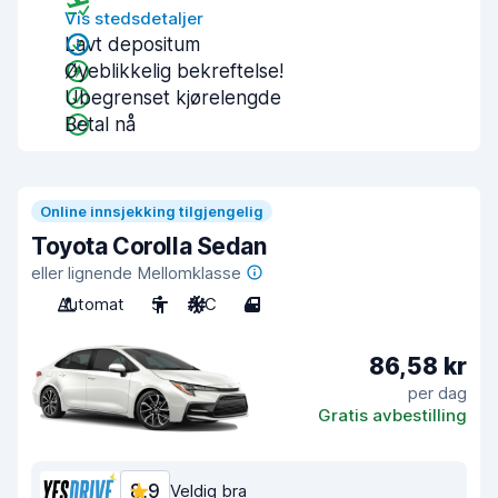
Vis stedsdetaljer
Lavt depositum
Øyeblikkelig bekreftelse!
Ubegrenset kjørelengde
Betal nå
Online innsjekking tilgjengelig
Toyota Corolla Sedan
eller lignende Mellomklasse
Automat
5
A/C
4
86,58 kr
per dag
Gratis avbestilling
8,9
Veldig bra