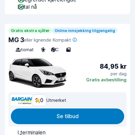
Betal nå
Gratis ekstra sjåfør
Online innsjekking tilgjengelig
MG 3
eller lignende Kompakt
Automat
5
A/C
5
84,95 kr
per dag
Gratis avbestilling
9,0
Utmerket
Se tilbud
I terminalen