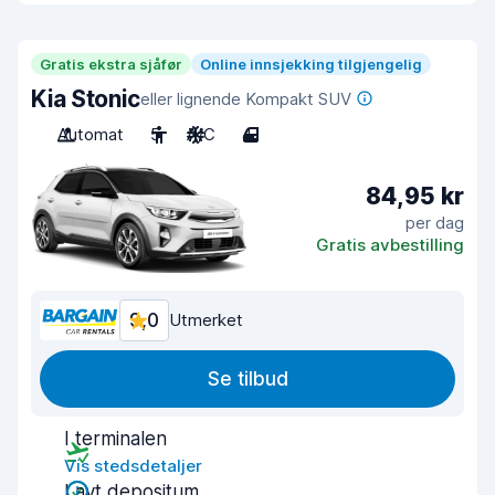
Gratis ekstra sjåfør
Online innsjekking tilgjengelig
Kia Stonic
eller lignende Kompakt SUV
Automat
5
A/C
4
84,95 kr
per dag
Gratis avbestilling
9,0
Utmerket
Se tilbud
I terminalen
Vis stedsdetaljer
Lavt depositum