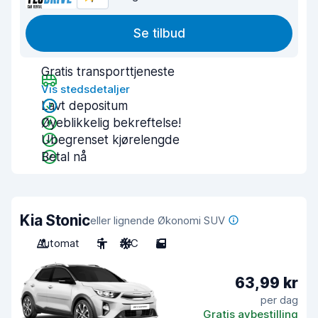
Se tilbud
Gratis transporttjeneste
Vis stedsdetaljer
Lavt depositum
Øyeblikkelig bekreftelse!
Ubegrenset kjørelengde
Betal nå
Kia Stonic
eller lignende Økonomi SUV
Automat
5
A/C
5
63,99 kr
per dag
Gratis avbestilling