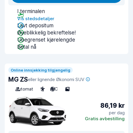
I terminalen
Vis stedsdetaljer
Lavt depositum
Øyeblikkelig bekreftelse!
Ubegrenset kjørelengde
Betal nå
Online innsjekking tilgjengelig
MG ZS
eller lignende Økonomi SUV
Automat
5
A/C
5
86,19 kr
per dag
Gratis avbestilling