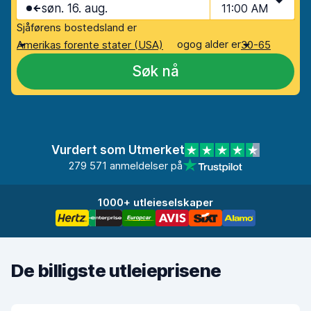
søn. 16. aug.
11:00 AM
Sjåførens bostedsland er
og
og alder er
Amerikas forente stater (USA)
30-65
Søk nå
Vurdert som Utmerket
279 571 anmeldelser på
1000+ utleieselskaper
De billigste utleieprisene