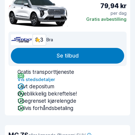
79,94 kr
per dag
Gratis avbestilling
8,3
Bra
Se tilbud
Gratis transporttjeneste
Vis stedsdetaljer
Lavt depositum
Øyeblikkelig bekreftelse!
Ubegrenset kjørelengde
Delvis forhåndsbetaling