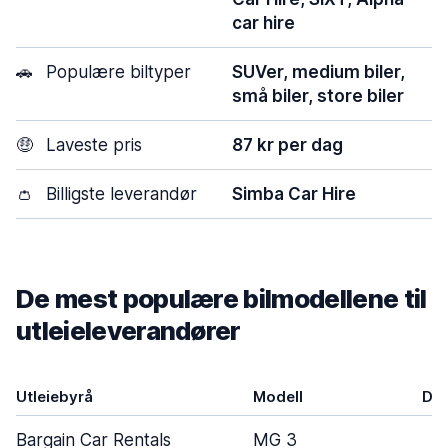
car hire
🚗
Populære biltyper
SUVer, medium biler,
små biler, store biler
🤑
Laveste pris
87 kr per dag
👛
Billigste leverandør
Simba Car Hire
De mest populære bilmodellene til
utleieleverandører
Utleiebyrå
Modell
Dør
Bargain Car Rentals
MG 3