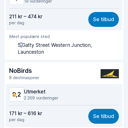
19 vurderinger
Verdi for pengene
9,3
211 kr – 474 kr
Se tilbud
per dag
Enkel å finne
9,4
Mest populære sted
Hjelp og service
9,5
5 Gatty Street Western Junction,
Tid brukt på henting
9,2
Launceston
Tid brukt på levering
9,2
NoBirds
Bilens renslighet
9,4
8 destinasjoner
Bilens tilstand
9,2
Utmerket
9,2
2 209 vurderinger
Verdi for pengene
9,0
171 kr – 616 kr
Se tilbud
per dag
Enkel å finne
9,1