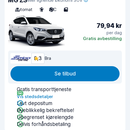
MG ZS
eller lignende Økonomi SUV
Automat
5
A/C
5
79,94 kr
per dag
Gratis avbestilling
8,3
Bra
Se tilbud
Gratis transporttjeneste
Vis stedsdetaljer
Lavt depositum
Øyeblikkelig bekreftelse!
Ubegrenset kjørelengde
Delvis forhåndsbetaling