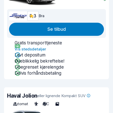
8,3
Bra
Se tilbud
Gratis transporttjeneste
Vis stedsdetaljer
Lavt depositum
Øyeblikkelig bekreftelse!
Ubegrenset kjørelengde
Delvis forhåndsbetaling
Haval Jolion
eller lignende Kompakt SUV
Automat
5
A/C
5