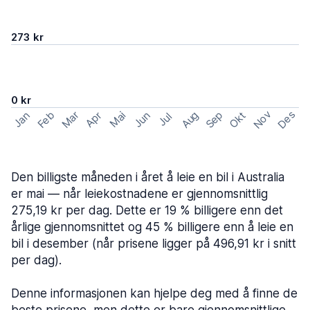
273 kr
0 kr
Nov
Des
Feb
Aug
Sep
Mar
Okt
Jan
Apr
Mai
Jun
Jul
Den billigste måneden i året å leie en bil i Australia
er mai — når leiekostnadene er gjennomsnittlig
275,19 kr per dag. Dette er 19 % billigere enn det
årlige gjennomsnittet og 45 % billigere enn å leie en
bil i desember (når prisene ligger på 496,91 kr i snitt
per dag).
Denne informasjonen kan hjelpe deg med å finne de