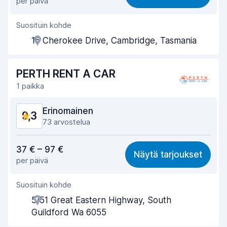
per päivä
Löytämisen helppous
9,2
Suosituin kohde
Toimihenkilön avuliaisuus
9,7
16 Cherokee Drive, Cambridge, Tasmania
Noutonopeus
9,6
Palautusnopeus
9,7
PERTH RENT A CAR
1 paikka
Auton siisteys
9,7
Erinomainen
9,3
Auton kunto
9,4
73 arvostelua
Vastine rahalle
9,2
37 € – 97 €
Näytä tarjoukset
per päivä
Löytämisen helppous
9,2
Suosituin kohde
Toimihenkilön avuliaisuus
9,5
5/51 Great Eastern Highway, South
Noutonopeus
9,4
Guildford Wa 6055