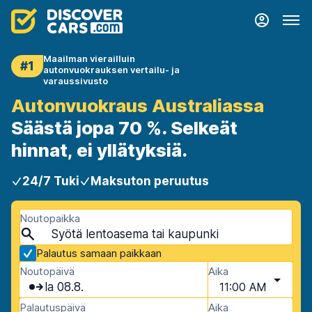
Maailman vierailluin
#1
autonvuokrauksen vertailu- ja
varaussivusto
Autonvuokraus Australiassa
Säästä jopa 70 %. Selkeät
hinnat, ei yllätyksiä.
24/7 Tuki
Maksuton peruutus
Noutopaikka
Palautus samaan paikkaan
Noutopäivä
Aika
la 08.8.
11:00 AM
Palautuspäivä
Aika