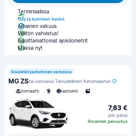
Terminaalissa
Näytä kohteen tiedot
Alhainen vakuus
Välitön vahvistus!
Rajoittamattomat ajokilometrit
Maksa nyt
Sisäänkirjautuminen verkossa
MG ZS
tai vastaava Taloudellinen Katumaasturi
Automaatti
5
Ilmastointi
5
7,83 €
per päivä
Ilmainen peruutus