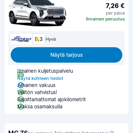
7,26 €
per päivä
Ilmainen peruutus
8,3
Hyvä
Näytä tarjous
Ilmainen kuljetuspalvelu
Näytä kohteen tiedot
Alhainen vakuus
Välitön vahvistus!
Rajoittamattomat ajokilometrit
Maksa osamaksulla