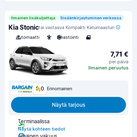
Ilmainen lisäkuljettaja
Sisäänkirjautuminen verkossa
Kia Stonic
tai vastaava Kompakti Katumaasturi
Automaatti
5
Ilmastointi
4
7,71 €
per päivä
Ilmainen peruutus
9,0
Erinomainen
Näytä tarjous
Terminaalissa
Näytä kohteen tiedot
Alhainen vakuus