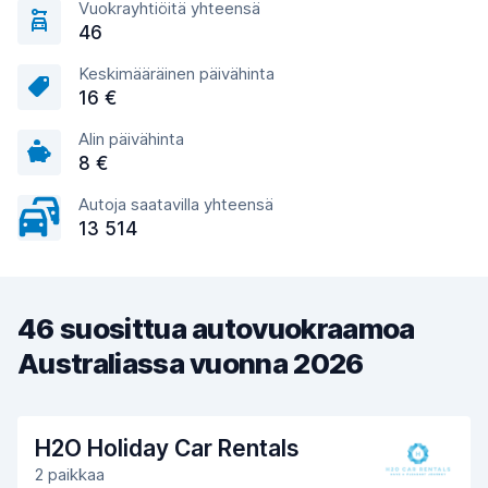
Vuokrayhtiöitä yhteensä
46
Keskimääräinen päivähinta
16 €
Alin päivähinta
8 €
Autoja saatavilla yhteensä
13 514
46 suosittua autovuokraamoa
Australiassa vuonna 2026
H2O Holiday Car Rentals
2 paikkaa