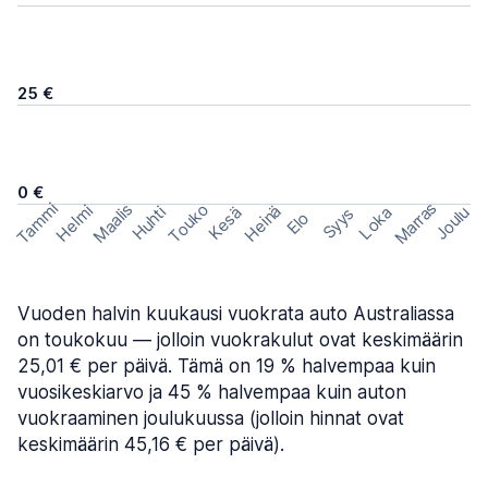
25 €
0 €
Marras
Tammi
Maalis
Touko
Helmi
Heinä
Huhti
Joulu
Kesä
Loka
Syys
Elo
Vuoden halvin kuukausi vuokrata auto Australiassa
on toukokuu — jolloin vuokrakulut ovat keskimäärin
25,01 € per päivä. Tämä on 19 % halvempaa kuin
vuosikeskiarvo ja 45 % halvempaa kuin auton
vuokraaminen joulukuussa (jolloin hinnat ovat
keskimäärin 45,16 € per päivä).