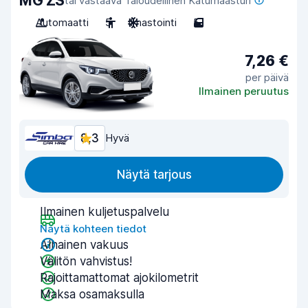
MG ZS
tai vastaava Taloudellinen Katumaasturi
Automaatti
5
Ilmastointi
5
7,26 €
per päivä
Ilmainen peruutus
8,3
Hyvä
Näytä tarjous
Ilmainen kuljetuspalvelu
Näytä kohteen tiedot
Alhainen vakuus
Välitön vahvistus!
Rajoittamattomat ajokilometrit
Maksa osamaksulla