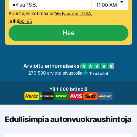
su 16.8.
11:00 AM
Kuljettajan kotimaa on
Yhdysvallat (USA)
ja ikä
30-65
Hae
Arvioitu erinomaiseksi
279 598 arviota sivustolla
Yli 1 000 brändiä
Edullisimpia autonvuokraushintoja