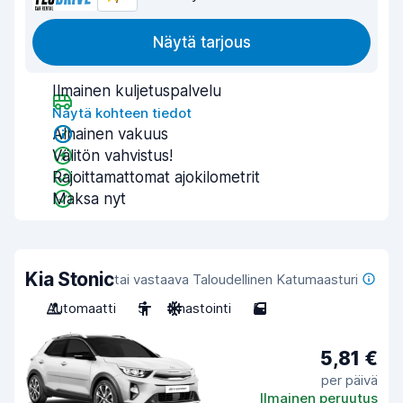
Näytä tarjous
Ilmainen kuljetuspalvelu
Näytä kohteen tiedot
Alhainen vakuus
Välitön vahvistus!
Rajoittamattomat ajokilometrit
Maksa nyt
Kia Stonic
tai vastaava Taloudellinen Katumaasturi
Automaatti
5
Ilmastointi
5
5,81 €
per päivä
Ilmainen peruutus