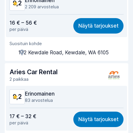
Erinomainen
9,2
2 209 arvostelua
Vastine rahalle
9,0
16 € – 56 €
Näytä tarjoukset
per päivä
Löytämisen helppous
9,1
Suosituin kohde
Toimihenkilön avuliaisuus
9,1
172 Kewdale Road, Kewdale, WA 6105
Noutonopeus
9,2
Palautusnopeus
9,4
Aries Car Rental
2 paikkaa
Auton siisteys
9,2
Erinomainen
9,2
Auton kunto
9,3
83 arvostelua
Vastine rahalle
9,0
17 € – 32 €
Näytä tarjoukset
per päivä
Löytämisen helppous
9,2