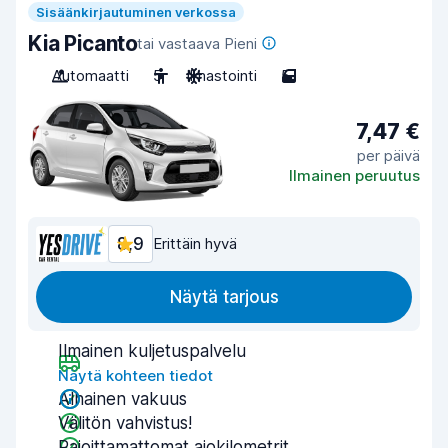
Sisäänkirjautuminen verkossa
Kia Picanto
tai vastaava Pieni
Automaatti
5
Ilmastointi
5
7,47 €
per päivä
Ilmainen peruutus
8,9
Erittäin hyvä
Näytä tarjous
Ilmainen kuljetuspalvelu
Näytä kohteen tiedot
Alhainen vakuus
Välitön vahvistus!
Rajoittamattomat ajokilometrit