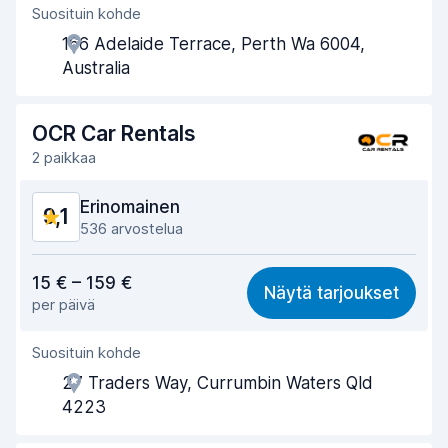
Suosituin kohde
Toimihenkilön avuliaisuus
9,3
166 Adelaide Terrace, Perth Wa 6004,
Noutonopeus
9,1
Australia
Palautusnopeus
9,5
OCR Car Rentals
Auton siisteys
9,4
2 paikkaa
Auton kunto
9,2
Erinomainen
9,1
536 arvostelua
Vastine rahalle
9,1
15 € – 159 €
Näytä tarjoukset
per päivä
Löytämisen helppous
9,0
Suosituin kohde
Toimihenkilön avuliaisuus
9,3
27 Traders Way, Currumbin Waters Qld
Noutonopeus
8,7
4223
Palautusnopeus
9,2