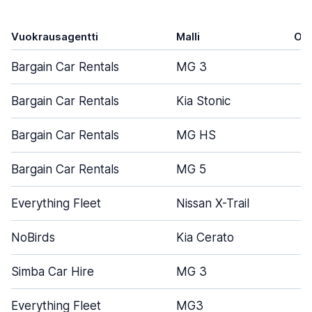
Vuokrausagentti
Malli
Ov
Bargain Car Rentals
MG 3
Bargain Car Rentals
Kia Stonic
Bargain Car Rentals
MG HS
Bargain Car Rentals
MG 5
Everything Fleet
Nissan X-Trail
NoBirds
Kia Cerato
Simba Car Hire
MG 3
Everything Fleet
MG3