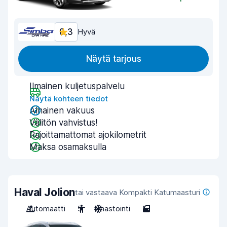
8,3
Hyvä
Näytä tarjous
Ilmainen kuljetuspalvelu
Näytä kohteen tiedot
Alhainen vakuus
Välitön vahvistus!
Rajoittamattomat ajokilometrit
Maksa osamaksulla
Haval Jolion
tai vastaava Kompakti Katumaasturi
Automaatti
5
Ilmastointi
5