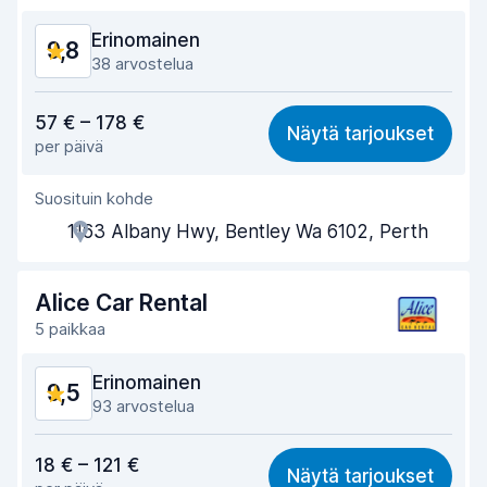
Erinomainen
9,8
38 arvostelua
Vastine rahalle
9,8
57 € – 178 €
Näytä tarjoukset
per päivä
Löytämisen helppous
9,4
Suosituin kohde
Toimihenkilön avuliaisuus
9,9
1163 Albany Hwy, Bentley Wa 6102, Perth
Noutonopeus
9,7
Palautusnopeus
9,8
Alice Car Rental
5 paikkaa
Auton siisteys
9,9
Erinomainen
9,5
Auton kunto
9,9
93 arvostelua
Vastine rahalle
9,5
18 € – 121 €
Näytä tarjoukset