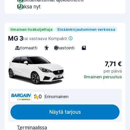
Maksa nyt
Ilmainen lisäkuljettaja
Sisäänkirjautuminen verkossa
MG 3
tai vastaava Kompakti
Automaatti
5
Ilmastointi
5
7,71 €
per päivä
Ilmainen peruutus
9,0
Erinomainen
Näytä tarjous
Terminaalissa