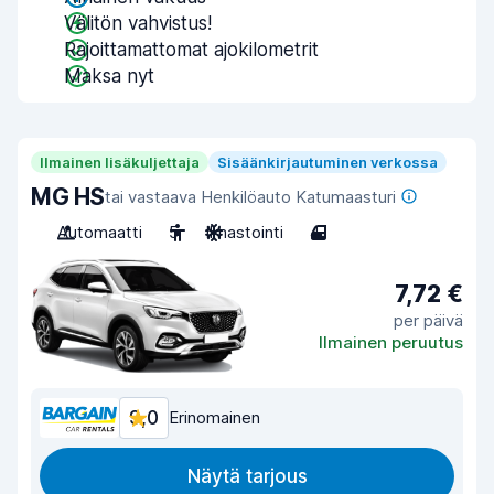
Välitön vahvistus!
Rajoittamattomat ajokilometrit
Maksa nyt
Ilmainen lisäkuljettaja
Sisäänkirjautuminen verkossa
MG HS
tai vastaava Henkilöauto Katumaasturi
Automaatti
5
Ilmastointi
4
7,72 €
per päivä
Ilmainen peruutus
9,0
Erinomainen
Näytä tarjous