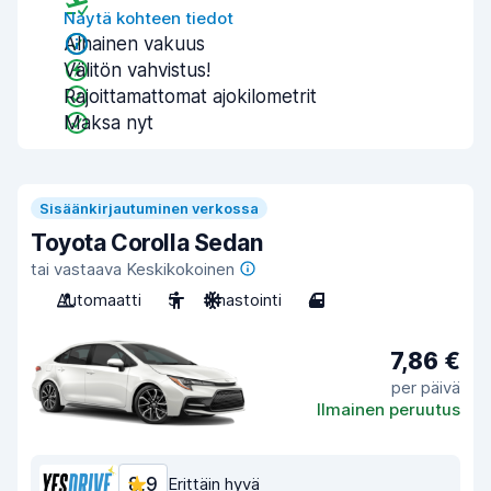
Näytä kohteen tiedot
Alhainen vakuus
Välitön vahvistus!
Rajoittamattomat ajokilometrit
Maksa nyt
Sisäänkirjautuminen verkossa
Toyota Corolla Sedan
tai vastaava Keskikokoinen
Automaatti
5
Ilmastointi
4
7,86 €
per päivä
Ilmainen peruutus
8,9
Erittäin hyvä