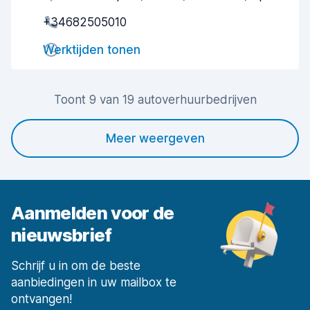
+34682505010
Snelheid ophaalproces
7,1
Werktijden tonen
Snelheid inleverproces
8,1
Netheid van de auto
8,5
Toont 9 van 19 autoverhuurbedrijven
Staat van de auto
8,0
Meer weergeven
Aanmelden voor de
nieuwsbrief
Schrijf u in om de beste
aanbiedingen in uw mailbox te
ontvangen!