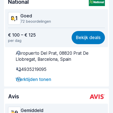
National
Staat van de auto
8,3
Goed
8,1
72 beoordelingen
Waar voor uw geld
7,8
€ 100 – € 125
Bekijk deals
per dag
Makkelijk te vinden
8,1
Aeropuerto Del Prat, 08820 Prat De
Behulpzame medewerker
8,1
Llobregat, Barcelona, Spain
Snelheid ophaalproces
7,5
+34935219095
Snelheid inleverproces
8,6
Werktijden tonen
Netheid van de auto
8,4
Avis
Staat van de auto
8,2
Gemiddeld
7,9