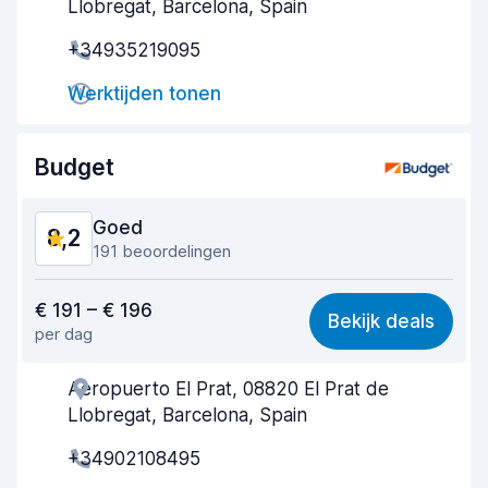
Llobregat, Barcelona, Spain
Snelheid ophaalproces
7,7
+34935219095
Snelheid inleverproces
8,7
Werktijden tonen
Netheid van de auto
8,7
Budget
Staat van de auto
8,6
Goed
8,2
191 beoordelingen
Waar voor uw geld
7,9
€ 191 – € 196
Bekijk deals
per dag
Makkelijk te vinden
8,2
Aeropuerto El Prat, 08820 El Prat de
Behulpzame medewerker
8,1
Llobregat, Barcelona, Spain
Snelheid ophaalproces
7,5
+34902108495
Snelheid inleverproces
8,5