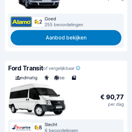
Goed
8,2
255 beoordelingen
Aanbod bekijken
Ford Transit
of vergelijkbaar
Handmatig
9
Airco
5
€ 90,77
per dag
Slecht
6,8
6 beoordelingen