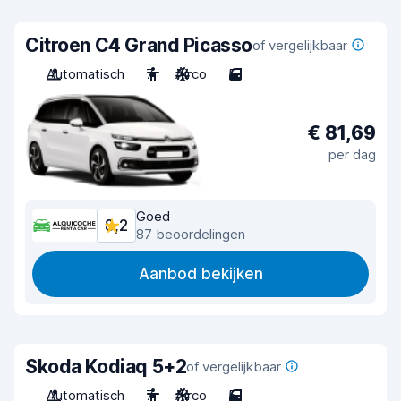
Citroen C4 Grand Picasso
of vergelijkbaar
Automatisch
7
Airco
5
€ 81,69
per dag
Goed
8,2
87 beoordelingen
Aanbod bekijken
Skoda Kodiaq 5+2
of vergelijkbaar
Automatisch
7
Airco
5