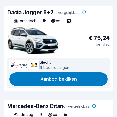
Dacia Jogger 5+2
of vergelijkbaar
Automatisch
7
Airco
5
€ 75,24
per dag
Slecht
6,8
6 beoordelingen
Aanbod bekijken
Mercedes-Benz Citan
of vergelijkbaar
Handmatig
5
Airco
5