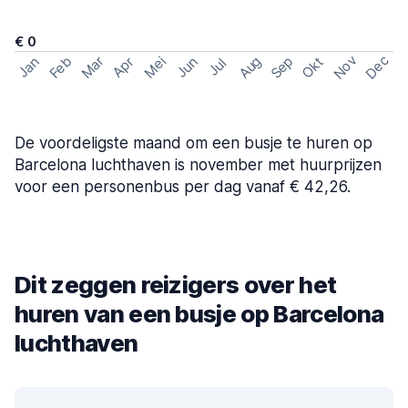
€ 0
Nov
Dec
Feb
Aug
Sep
Mar
Mei
Okt
Jan
Apr
Jun
Jul
De voordeligste maand om een busje te huren op
Barcelona luchthaven is november met huurprijzen
voor een personenbus per dag vanaf € 42,26.
Dit zeggen reizigers over het
huren van een busje op Barcelona
luchthaven