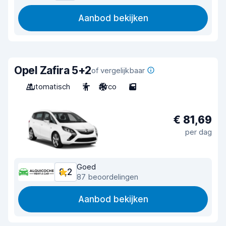
Aanbod bekijken
Opel Zafira 5+2
of vergelijkbaar
Automatisch
7
Airco
5
€ 81,69
per dag
Goed
8,2
87 beoordelingen
Aanbod bekijken