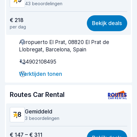
43 beoordelingen
Waar voor uw geld
7,8
€ 218
Bekijk deals
per dag
Makkelijk te vinden
7,3
Aeropuerto El Prat, 08820 El Prat de
Behulpzame medewerker
7,9
Llobregat, Barcelona, Spain
Snelheid ophaalproces
6,7
+34902108495
Snelheid inleverproces
8,5
Werktijden tonen
Netheid van de auto
8,6
Routes Car Rental
Staat van de auto
8,5
Gemiddeld
7,8
3 beoordelingen
Waar voor uw geld
7,5
€ 147 – € 311