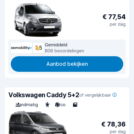
€ 77,54
per dag
Gemiddeld
7,5
808 beoordelingen
Aanbod bekijken
Volkswagen Caddy 5+2
of vergelijkbaar
Handmatig
7
Airco
5
€ 78,36
per dag