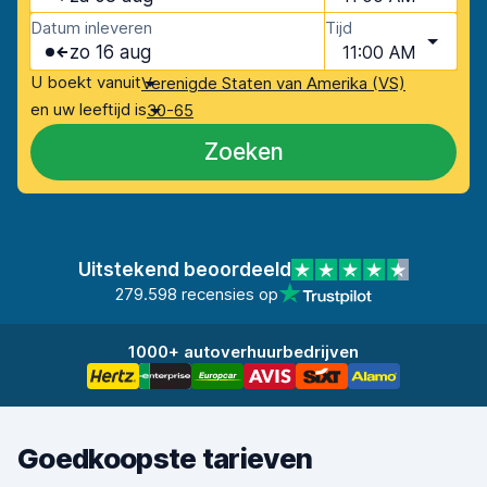
Datum inleveren
Tijd
zo 16 aug
11:00 AM
U boekt vanuit
Verenigde Staten van Amerika (VS)
en uw leeftijd is
30-65
Zoeken
Uitstekend beoordeeld
279.598 recensies op
1000+ autoverhuurbedrijven
Goedkoopste tarieven