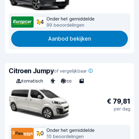
Onder het gemiddelde
7,4
99 beoordelingen
Aanbod bekijken
Citroen Jumpy
of vergelijkbaar
Automatisch
8
Airco
5
€ 79,81
per dag
Onder het gemiddelde
7,0
10 beoordelingen