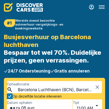
Werelds meest bezochte
#1
autoverhuur-vergelijkings- en
boekingswebsite
Busjesverhuur op Barcelona
luchthaven
Bespaar tot wel 70%. Duidelijke
prijzen, geen verrassingen.
24/7 Ondersteuning
Gratis annuleren
Ophaallocatie
Barcelona Luchthaven (BCN), Barcelona, Spanje
Op dezelfde locatie inleveren
Datum ophalen
Tijd
za 08 aug
11:00 AM