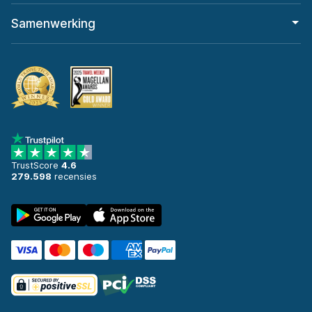
Samenwerking
TrustScore
4.6
279.598
recensies