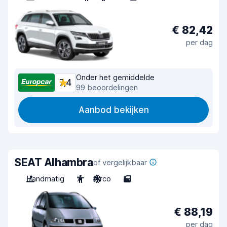
€ 82,42
per dag
Onder het gemiddelde
7,4
99 beoordelingen
Aanbod bekijken
SEAT Alhambra
of vergelijkbaar
Handmatig
7
Airco
5
€ 88,19
per dag