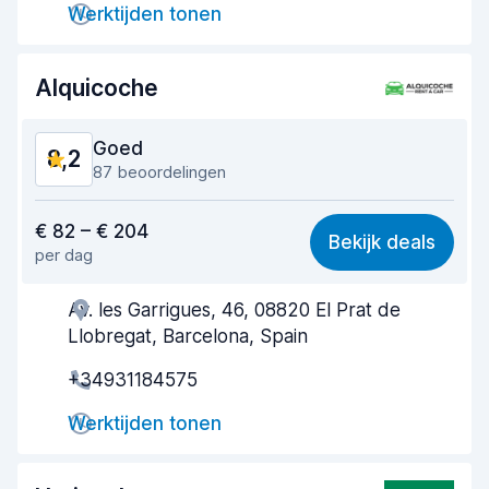
Werktijden tonen
Netheid van de auto
8,6
Alquicoche
Staat van de auto
8,6
Goed
8,2
87 beoordelingen
Waar voor uw geld
8,4
€ 82 – € 204
Bekijk deals
per dag
Makkelijk te vinden
7,8
Av. les Garrigues, 46, 08820 El Prat de
Behulpzame medewerker
8,6
Llobregat, Barcelona, Spain
Snelheid ophaalproces
7,7
+34931184575
Snelheid inleverproces
8,3
Werktijden tonen
Netheid van de auto
8,6