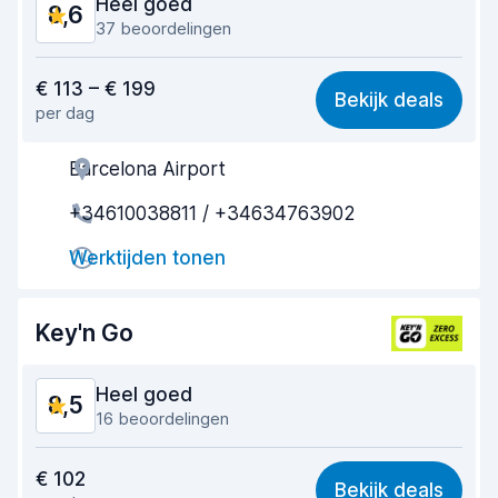
Heel goed
8,6
37 beoordelingen
Waar voor uw geld
8,6
€ 113 – € 199
Bekijk deals
per dag
Makkelijk te vinden
8,3
Barcelona Airport
Behulpzame medewerker
8,8
+34610038811 / +34634763902
Snelheid ophaalproces
8,5
Werktijden tonen
Snelheid inleverproces
8,6
Netheid van de auto
8,7
Key'n Go
Staat van de auto
8,9
Heel goed
8,5
16 beoordelingen
Waar voor uw geld
8,5
€ 102
Bekijk deals