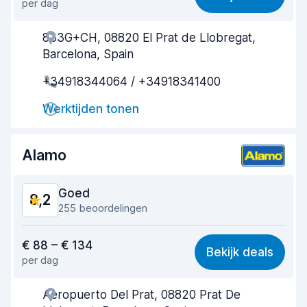
per dag
Makkelijk te vinden
7,6
833G+CH, 08820 El Prat de Llobregat,
Behulpzame medewerker
8,6
Barcelona, Spain
Snelheid ophaalproces
8,3
+34918344064 / +34918341400
Snelheid inleverproces
9,1
Werktijden tonen
Netheid van de auto
8,9
Alamo
Staat van de auto
8,4
Goed
8,2
255 beoordelingen
Waar voor uw geld
7,9
€ 88 – € 134
Bekijk deals
per dag
Makkelijk te vinden
7,8
Aeropuerto Del Prat, 08820 Prat De
Behulpzame medewerker
8,2