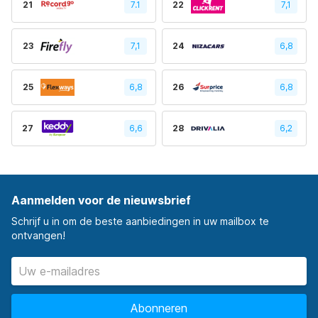
21
7.1
22
7,1
23
7,1
24
6,8
25
6,8
26
6,8
27
6,6
28
6,2
Aanmelden voor de nieuwsbrief
Schrijf u in om de beste aanbiedingen in uw mailbox te
ontvangen!
Abonneren