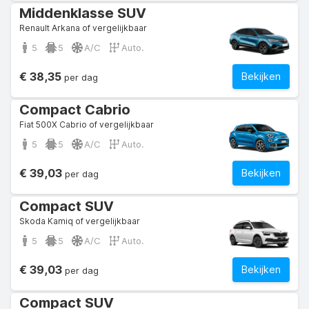
Middenklasse SUV
Renault Arkana of vergelijkbaar
5
5
A/C
Auto.
€ 38,35
Bekijken
per dag
Compact Cabrio
Fiat 500X Cabrio of vergelijkbaar
5
5
A/C
Auto.
€ 39,03
Bekijken
per dag
Compact SUV
Skoda Kamiq of vergelijkbaar
5
5
A/C
Auto.
€ 39,03
Bekijken
per dag
Compact SUV