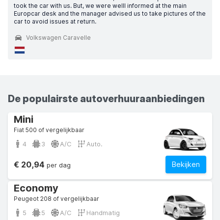
took the car with us. But, we were welll informed at the main
Europcar desk and the manager advised us to take pictures of the
car to avoid issues at return.
Volkswagen Caravelle
De populairste autoverhuuraanbiedingen
Mini
Fiat 500 of vergelijkbaar
4
3
A/C
Auto.
€ 20,94
Bekijken
per dag
Economy
Peugeot 208 of vergelijkbaar
5
5
A/C
Handmatig