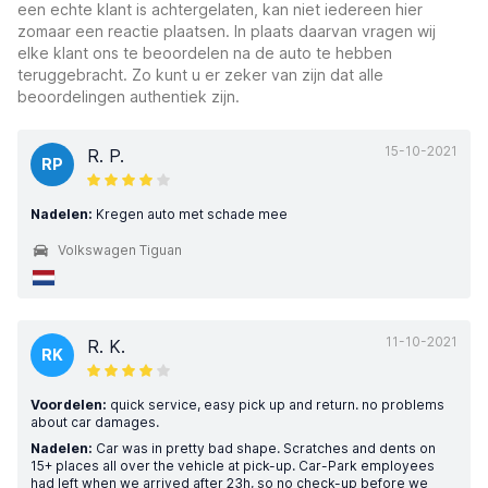
een echte klant is achtergelaten, kan niet iedereen hier
zomaar een reactie plaatsen. In plaats daarvan vragen wij
elke klant ons te beoordelen na de auto te hebben
teruggebracht. Zo kunt u er zeker van zijn dat alle
beoordelingen authentiek zijn.
15-10-2021
R. P.
RP
Nadelen:
Kregen auto met schade mee
Volkswagen Tiguan
11-10-2021
R. K.
RK
Voordelen:
quick service, easy pick up and return. no problems
about car damages.
Nadelen:
Car was in pretty bad shape. Scratches and dents on
15+ places all over the vehicle at pick-up. Car-Park employees
had left when we arrived after 23h, so no check-up before we