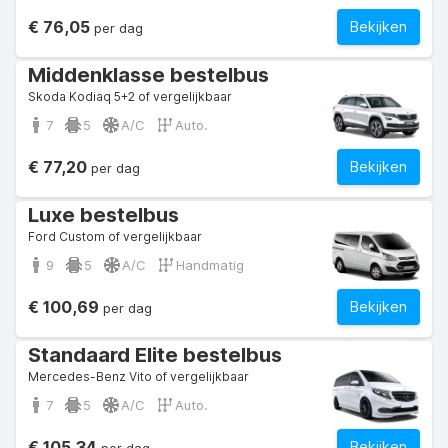
€ 76,05
Bekijken
per dag
Middenklasse bestelbus
Skoda Kodiaq 5+2 of vergelijkbaar
7
5
A/C
Auto.
€ 77,20
Bekijken
per dag
Luxe bestelbus
Ford Custom of vergelijkbaar
9
5
A/C
Handmatig
€ 100,69
Bekijken
per dag
Standaard Elite bestelbus
Mercedes-Benz Vito of vergelijkbaar
7
5
A/C
Auto.
€ 105,34
Bekijken