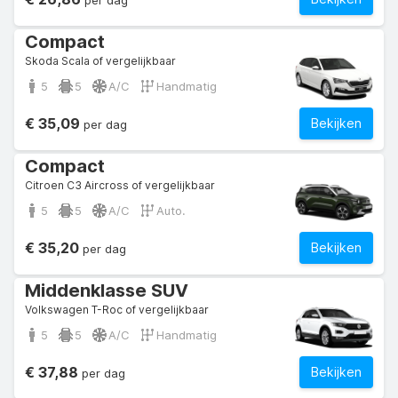
per dag
Compact
Skoda Scala of vergelijkbaar
5
5
A/C
Handmatig
€ 35,09
Bekijken
per dag
Compact
Citroen C3 Aircross of vergelijkbaar
5
5
A/C
Auto.
€ 35,20
Bekijken
per dag
Middenklasse SUV
Volkswagen T-Roc of vergelijkbaar
5
5
A/C
Handmatig
€ 37,88
Bekijken
per dag