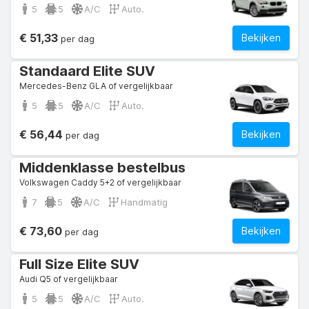
5
5
A/C
Auto.
€ 51,33
Bekijken
per dag
Standaard Elite SUV
Mercedes-Benz GLA of vergelijkbaar
5
5
A/C
Auto.
€ 56,44
Bekijken
per dag
Middenklasse bestelbus
Volkswagen Caddy 5+2 of vergelijkbaar
7
5
A/C
Handmatig
€ 73,60
Bekijken
per dag
Full Size Elite SUV
Audi Q5 of vergelijkbaar
5
5
A/C
Auto.