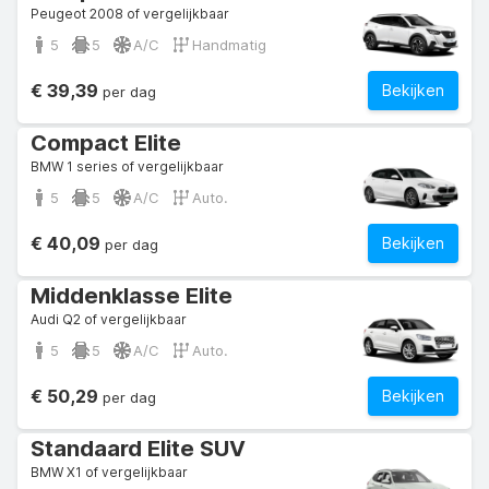
Peugeot 2008 of vergelijkbaar
5
5
A/C
Handmatig
€ 39,39
Bekijken
per dag
Compact Elite
BMW 1 series of vergelijkbaar
5
5
A/C
Auto.
€ 40,09
Bekijken
per dag
Middenklasse Elite
Audi Q2 of vergelijkbaar
5
5
A/C
Auto.
€ 50,29
Bekijken
per dag
Standaard Elite SUV
BMW X1 of vergelijkbaar