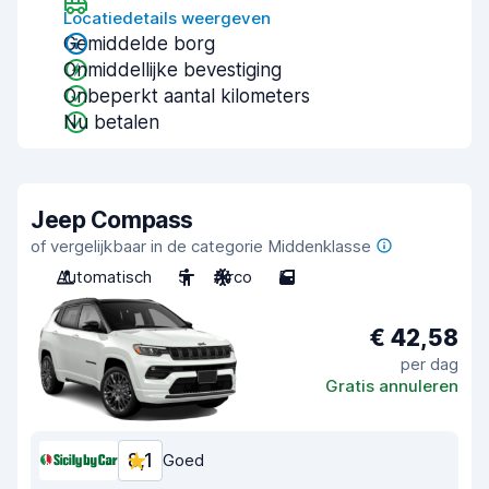
Locatiedetails weergeven
Gemiddelde borg
Onmiddellijke bevestiging
Onbeperkt aantal kilometers
Nu betalen
Jeep Compass
of vergelijkbaar in de categorie Middenklasse
Automatisch
5
Airco
5
€ 42,58
per dag
Gratis annuleren
8,1
Goed