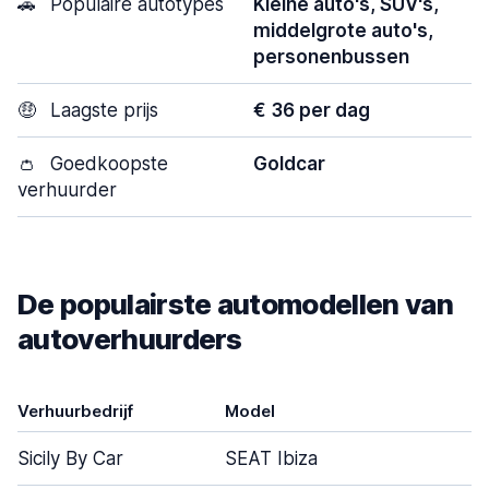
🚗
Populaire autotypes
Kleine auto's, SUV's,
middelgrote auto's,
personenbussen
🤑
Laagste prijs
€ 36 per dag
👛
Goedkoopste
Goldcar
verhuurder
De populairste automodellen van
autoverhuurders
Verhuurbedrijf
Model
D
Sicily By Car
SEAT Ibiza