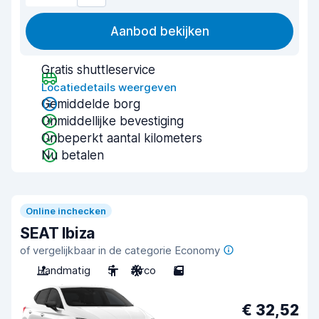
Aanbod bekijken
Gratis shuttleservice
Locatiedetails weergeven
Gemiddelde borg
Onmiddellijke bevestiging
Onbeperkt aantal kilometers
Nu betalen
Online inchecken
SEAT Ibiza
of vergelijkbaar in de categorie Economy
Handmatig
5
Airco
5
€ 32,52