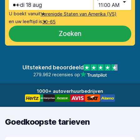
di 18 aug
11:00 AM
U boekt vanuit
Verenigde Staten van Amerika (VS)
en uw leeftijd is
30-65
Zoeken
Uitstekend beoordeeld
279.962 recensies op
1000+ autoverhuurbedrijven
Goedkoopste tarieven