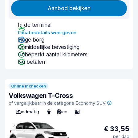
Aanbod bekijken
In de terminal
Locatiedetails weergeven
Hoge borg
Onmiddellijke bevestiging
Onbeperkt aantal kilometers
Nu betalen
Online inchecken
Volkswagen T-Cross
of vergelijkbaar in de categorie Economy SUV
Handmatig
5
Airco
5
€ 33,55
per dag