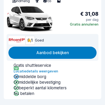
Handmatig
5
Airco
5
€ 31,08
per dag
Gratis annuleren
8,1
Goed
Aanbod bekijken
Gratis shuttleservice
Locatiedetails weergeven
Gemiddelde borg
Onmiddellijke bevestiging
Onbeperkt aantal kilometers
Nu betalen