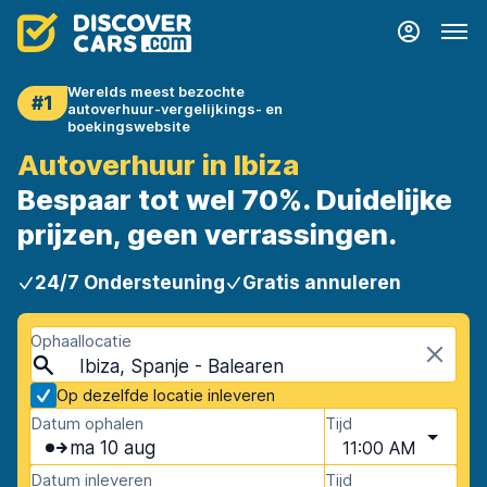
Werelds meest bezochte
#1
autoverhuur-vergelijkings- en
boekingswebsite
Autoverhuur in Ibiza
Bespaar tot wel 70%. Duidelijke
prijzen, geen verrassingen.
24/7 Ondersteuning
Gratis annuleren
Ophaallocatie
Ibiza, Spanje - Balearen
Op dezelfde locatie inleveren
Datum ophalen
Tijd
ma 10 aug
11:00 AM
Datum inleveren
Tijd