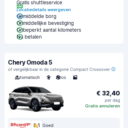
Gratis shuttleservice
Locatiedetails weergeven
Gemiddelde borg
Onmiddellijke bevestiging
Onbeperkt aantal kilometers
Nu betalen
Chery Omoda 5
of vergelijkbaar in de categorie Compact Crossover
Automatisch
5
Airco
5
€ 32,40
per dag
Gratis annuleren
8,1
Goed