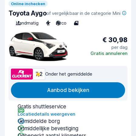
Online inchecken
Toyota Aygo
of vergelijkbaar in de categorie Mini
Handmatig
4
Airco
4
€ 30,98
per dag
Gratis annuleren
7,2
Onder het gemiddelde
Aanbod bekijken
Gratis shuttleservice
Locatiedetails weergeven
Gemiddelde borg
Onmiddellijke bevestiging
Onbeperkt aantal kilometers