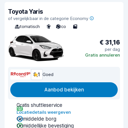
Toyota Yaris
of vergelijkbaar in de categorie Economy
Automatisch
5
Airco
5
€ 31,16
per dag
Gratis annuleren
8,1
Goed
Aanbod bekijken
Gratis shuttleservice
Locatiedetails weergeven
Gemiddelde borg
Onmiddellijke bevestiging