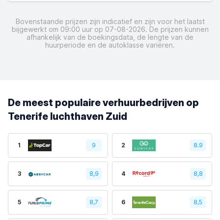
Bovenstaande prijzen zijn indicatief en zijn voor het laatst
bijgewerkt om 09:00 uur op 07-08-2026. De prijzen kunnen
afhankelijk van de boekingsdata, de lengte van de
huurperiode en de autoklasse variëren.
De meest populaire verhuurbedrijven op
Tenerife luchthaven Zuid
1
9
2
8.9
3
8,9
4
8,8
5
8,7
6
8,5