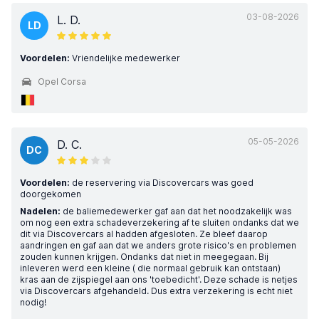
03-08-2026
L. D.
LD
Voordelen:
Vriendelijke medewerker
Opel Corsa
05-05-2026
D. C.
DC
Voordelen:
de reservering via Discovercars was goed
doorgekomen
Nadelen:
de baliemedewerker gaf aan dat het noodzakelijk was
om nog een extra schadeverzekering af te sluiten ondanks dat we
dit via Discovercars al hadden afgesloten. Ze bleef daarop
aandringen en gaf aan dat we anders grote risico's en problemen
zouden kunnen krijgen. Ondanks dat niet in meegegaan. Bij
inleveren werd een kleine ( die normaal gebruik kan ontstaan)
kras aan de zijspiegel aan ons 'toebedicht'. Deze schade is netjes
via Discovercars afgehandeld. Dus extra verzekering is echt niet
nodig!