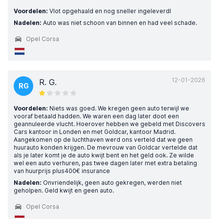
Voordelen:
Vlot opgehaald en nog sneller ingeleverdl
Nadelen:
Auto was niet schoon van binnen en had veel schade.
Opel Corsa
12-01-2026
R. G.
RG
Voordelen:
Niets was goed. We kregen geen auto terwijl we
vooraf betaald hadden. We waren een dag later doot een
geannuleerde vlucht. Hoerover hebben we gebeld met Discovers
Cars kantoor in Londen en met Goldcar, kantoor Madrid.
Aangekomen op de luchthaven werd ons verteld dat we geen
huurauto konden krijgen. De mevrouw van Goldcar vertelde dat
als je later komt je de auto kwijt bent en het geld ook. Ze wilde
wel een auto verhuren, pas twee dagen later met extra betaling
van huurprijs plus400€ insurance
Nadelen:
Onvriendelijk, geen auto gekregen, werden niet
geholpen. Geld kwijt en geen auto.
Opel Corsa