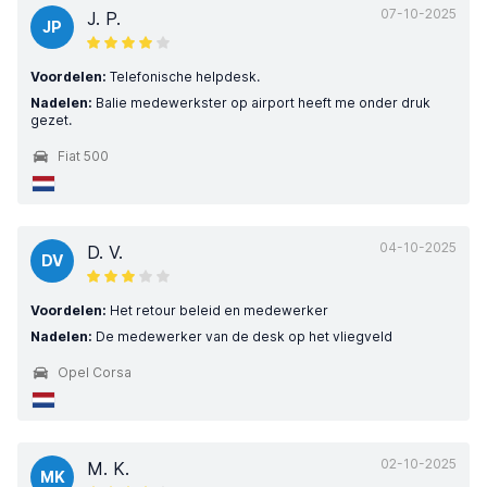
07-10-2025
J. P.
JP
Voordelen:
Telefonische helpdesk.
Nadelen:
Balie medewerkster op airport heeft me onder druk
gezet.
Fiat 500
04-10-2025
D. V.
DV
Voordelen:
Het retour beleid en medewerker
Nadelen:
De medewerker van de desk op het vliegveld
Opel Corsa
02-10-2025
M. K.
MK