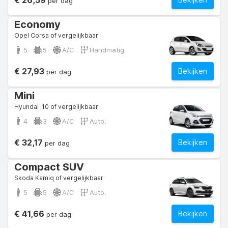
€ 26,59
per dag
Economy
Opel Corsa of vergelijkbaar
5
5
A/C
Handmatig
€ 27,93
Bekijken
per dag
Mini
Hyundai i10 of vergelijkbaar
4
3
A/C
Auto.
€ 32,17
Bekijken
per dag
Compact SUV
Skoda Kamiq of vergelijkbaar
5
5
A/C
Auto.
€ 41,66
Bekijken
per dag