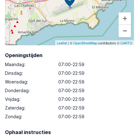
+
−
Leaflet
| ©
OpenStreetMap
contributors ©
CARTO
Openingstijden
Maandag
:
07:00-22:59
Dinsdag
:
07:00-22:59
Woensdag
:
07:00-22:59
Donderdag
:
07:00-22:59
Vrijdag
:
07:00-22:59
Zaterdag
:
07:00-22:59
Zondag
:
07:00-22:59
Ophaal instructies