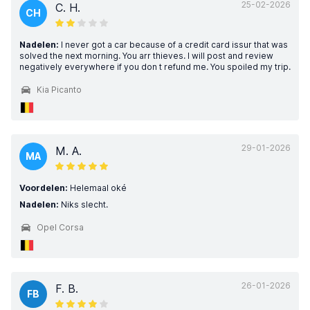
25-02-2026
C. H.
CH
Nadelen:
I never got a car because of a credit card issur that was
solved the next morning. You arr thieves. I will post and review
negatively everywhere if you don t refund me. You spoiled my trip.
Kia Picanto
29-01-2026
M. A.
MA
Voordelen:
Helemaal oké
Nadelen:
Niks slecht.
Opel Corsa
26-01-2026
F. B.
FB