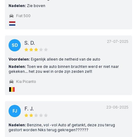
Nadelen:
Zie boven
Fiat 500
27-07-2025
S. D.
SD
Voordelen:
Eigenlijk alleen de netheid van de auto
Nadelen:
Toen we de auto binnen brachten werd er niet naar
gekeken… het zou wel in orde zijn zeiden ze!!!
Kia Picanto
23-06-2025
F. J.
FJ
Nadelen:
Benzine, vol -vol Auto af getankt, deze zou terug
gestort worden Niks terug gekregen??????