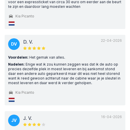
voor een expressticket van circa 30 euro om eerder aan de beurt
te zijn en daardoor lang moesten wachten
Kia Picanto
22-04-2026
D. V.
DV
Voordelen:
Het gemak van alles.
Nadelen:
Enige wat ik zou kunnen zeggen was dat ik de auto op
precies dezelfde plek in moest leveren en bij aankomst stond
daar een andere auto geparkeerd maar dit was niet heel storend
want ik reed gewoon achteruit naar de cabine waar je je sleutel in
moest leveren en daar werd ik verder geholpen.
Kia Picanto
16-04-2026
J. V.
JV