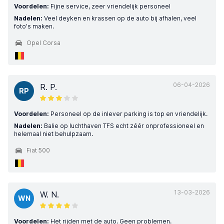
Voordelen:
Fijne service, zeer vriendelijk personeel
Nadelen:
Veel deyken en krassen op de auto bij afhalen, veel
foto's maken.
Opel Corsa
06-04-2026
R. P.
RP
Voordelen:
Personeel op de inlever parking is top en vriendelijk.
Nadelen:
Balie op luchthaven TFS echt zéér onprofessioneel en
helemaal niet behulpzaam.
Fiat 500
13-03-2026
W. N.
WN
Voordelen:
Het rijden met de auto. Geen problemen.