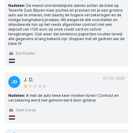
Nadelen:
De meest onvriendelijkste dames achter de balie op
Tenerife Zuid. Blijven maar pushen en pressen om je een grotere
auto aan te smeren, met daarbij de hogere verzekeringen en de
nodige bangmakerij praatjes. Wij weigerde alle voorstellen en
attendeerde hun op het reeds afgesloten contract met een
deposit van 1100 euro op onze credit card en vol/vol
terugbrengen. Ook weer dat eindeloos papiertjes invullen terwijl
alle gegevens al lang bekend zijn. Stoppen met dit gedram aan de
balie !!!!
Kia Picanto
03-03-2026
J. D.
JD
Nadelen:
Ik heb de auto twee keer moeten huren ! Contract en
verzekering werd niet gehonoreerd door goldcar
Opel Corsa