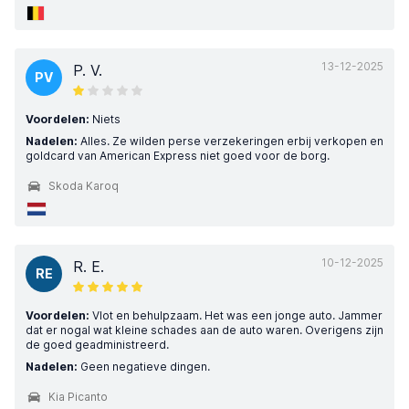
13-12-2025
P. V.
PV
Voordelen:
Niets
Nadelen:
Alles. Ze wilden perse verzekeringen erbij verkopen en
goldcard van American Express niet goed voor de borg.
Skoda Karoq
10-12-2025
R. E.
RE
Voordelen:
Vlot en behulpzaam. Het was een jonge auto. Jammer
dat er nogal wat kleine schades aan de auto waren. Overigens zijn
de goed geadministreerd.
Nadelen:
Geen negatieve dingen.
Kia Picanto