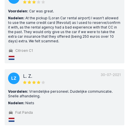
Voordelen:
Car was great.
Nadelen:
At the pickup (Loran Car rental airport) I wasn’t allowed
to use the same credit card (Revolut) as I used to reserve/confirm
it with, as the rental agency had a bad experience with that CC in
the past. They would only give us the car if we were to take the
extra car insurance that they offered (being 250 euros over 10
days) extra. We felt scammed.
Citroen C1
30-07-2021
L. Z.
LZ
Voordelen:
Vriendelijke personeel. Duidelijke communicatie.
Snelle afhandeling.
Nadelen:
Niets
Fiat Panda