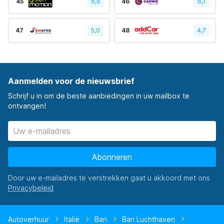
45
6,6
46
6,1
47
5,0
48
4,7
Aanmelden voor de nieuwsbrief
Schrijf u in om de beste aanbiedingen in uw mailbox te
ontvangen!
Abonneren
Door uw e-mailadres te verstrekken gaat u akkoord met ons
Autoverhuur
Italië
Bari
Bari Luchthaven