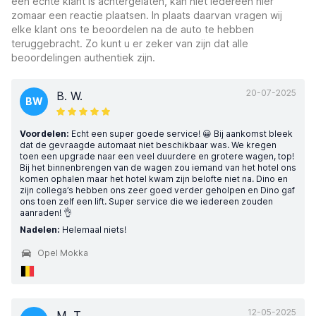
een echte klant is achtergelaten, kan niet iedereen hier
zomaar een reactie plaatsen. In plaats daarvan vragen wij
elke klant ons te beoordelen na de auto te hebben
teruggebracht. Zo kunt u er zeker van zijn dat alle
beoordelingen authentiek zijn.
20-07-2025
B. W.
BW
Voordelen:
Echt een super goede service! 😀 Bij aankomst bleek
dat de gevraagde automaat niet beschikbaar was. We kregen
toen een upgrade naar een veel duurdere en grotere wagen, top!
Bij het binnenbrengen van de wagen zou iemand van het hotel ons
komen ophalen maar het hotel kwam zijn belofte niet na. Dino en
zijn collega’s hebben ons zeer goed verder geholpen en Dino gaf
ons toen zelf een lift. Super service die we iedereen zouden
aanraden! 👌
Nadelen:
Helemaal niets!
Opel Mokka
12-05-2025
M. T.