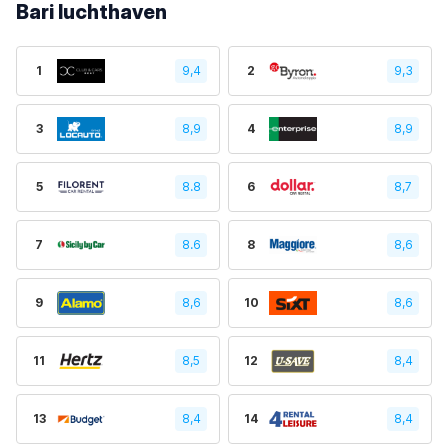
Bari luchthaven
1
9,4
2
9,3
3
8,9
4
8,9
5
8.8
6
8,7
7
8.6
8
8,6
9
8,6
10
8,6
11
8,5
12
8,4
13
8,4
14
8,4