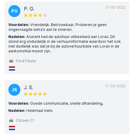
11-05-2022
P. G.
PG
Voordelen:
Vriendelijk. Betrouwbaar. Proberen je geen
ongevraagde extra’s aan te smeren.
Nadelen:
Acarent had de autohuur uitbesteed aan Loran. Dit
stond erg onduidelijk in de verhuurinformatie waardoor het ook
niet duidelijk was dat je bij de autoverhuurbalie van Loran in de
aankomsthal moest zijn.
Ford Fiesta
11-04-2022
J. S.
JS
Voordelen:
Goede communicatie, snelle afhandeling,
Nadelen:
Helemaal niets
Citroen C1