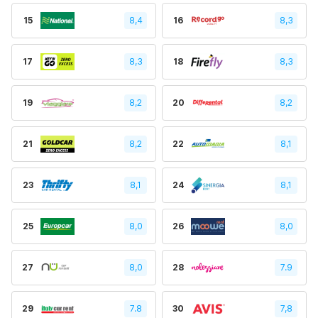
15
8,4
16
8,3
17
8,3
18
8,3
19
8,2
20
8,2
21
8,2
22
8,1
23
8,1
24
8,1
25
8,0
26
8,0
27
8,0
28
7.9
29
7.8
30
7,8