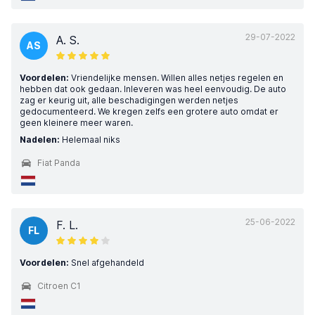
29-07-2022
A. S.
AS
Voordelen:
Vriendelijke mensen. Willen alles netjes regelen en
hebben dat ook gedaan. Inleveren was heel eenvoudig. De auto
zag er keurig uit, alle beschadigingen werden netjes
gedocumenteerd. We kregen zelfs een grotere auto omdat er
geen kleinere meer waren.
Nadelen:
Helemaal niks
Fiat Panda
25-06-2022
F. L.
FL
Voordelen:
Snel afgehandeld
Citroen C1