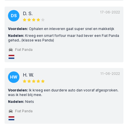
17-06-2022
D. S.
DS
Voordelen:
Ophalen en inleveren gaat super snel en makkelijk
Nadelen:
Kreeg een smart forfour maar had liever een Fiat Panda
gehad.. (klasse was Panda)
Fiat Panda
11-06-2022
H. W.
HW
Voordelen:
Ik kreeg een duurdere auto dan vooraf afgesproken.
was ik heel blij mee.
Nadelen:
Niets
Fiat Panda