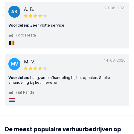
29-06-2021
A. B.
AB
Voordelen:
Zeer vlotte service
Ford Fiesta
14-08-2020
M. V.
MV
Voordelen:
Langzame afhandeling bij het ophalen. Snelle
afhandeling bij het inleveren
Fiat Panda
De meest populaire verhuurbedrijven op