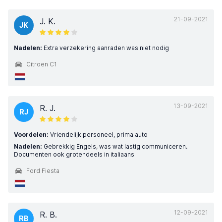
21-09-2021
J. K.
JK
Nadelen:
Extra verzekering aanraden was niet nodig
Citroen C1
13-09-2021
R. J.
RJ
Voordelen:
Vriendelijk personeel, prima auto
Nadelen:
Gebrekkig Engels, was wat lastig communiceren.
Documenten ook grotendeels in italiaans
Ford Fiesta
12-09-2021
R. B.
RB