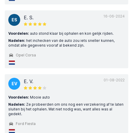
16-06-2024
E. S.
ES
Voordelen:
auto stond klaar bij ophalen en kon gelijk rijden.
Nadelen:
het inchecken van de auto zou iets sneller kunnen,
omdat alle gegevens vooraf al bekend zijn.
Opel Corsa
01-08-2022
E. V.
EV
Voordelen:
Mooie auto
Nadelen:
Ze probeerden om ons nog een verzekering af te laten
sluiten bij het ophalen. Wat niet nodig was, want alles was al
gedekt.
Ford Fiesta