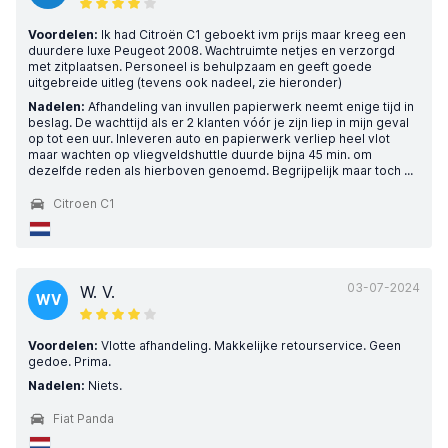
Voordelen:
Ik had Citroën C1 geboekt ivm prijs maar kreeg een
duurdere luxe Peugeot 2008. Wachtruimte netjes en verzorgd
met zitplaatsen. Personeel is behulpzaam en geeft goede
uitgebreide uitleg (tevens ook nadeel, zie hieronder)
Nadelen:
Afhandeling van invullen papierwerk neemt enige tijd in
beslag. De wachttijd als er 2 klanten vóór je zijn liep in mijn geval
op tot een uur. Inleveren auto en papierwerk verliep heel vlot
maar wachten op vliegveldshuttle duurde bijna 45 min. om
dezelfde reden als hierboven genoemd. Begrijpelijk maar toch ...
Citroen C1
03-07-2024
W. V.
WV
Voordelen:
Vlotte afhandeling. Makkelijke retourservice. Geen
gedoe. Prima.
Nadelen:
Niets.
Fiat Panda