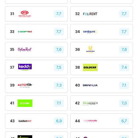
31
7.7
32
7,7
33
7,7
34
7,7
35
7,6
36
7,6
37
7,5
38
7.4
39
7.3
40
7.1
41
7.1
42
7,0
43
6,9
44
6,7