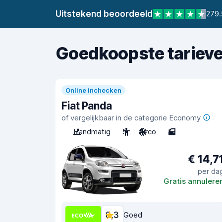
Uitstekend beoordeeld
279.
Goedkoopste tariev
Online inchecken
Fiat Panda
of vergelijkbaar in de categorie Economy
Handmatig
5
Airco
5
€ 14,7
per da
Gratis annulere
8,3
Goed