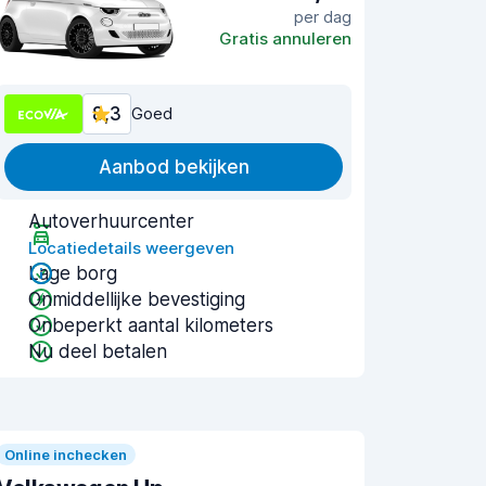
per dag
Gratis annuleren
8,3
Goed
Aanbod bekijken
Autoverhuurcenter
Locatiedetails weergeven
Lage borg
Onmiddellijke bevestiging
Onbeperkt aantal kilometers
Nu deel betalen
Online inchecken