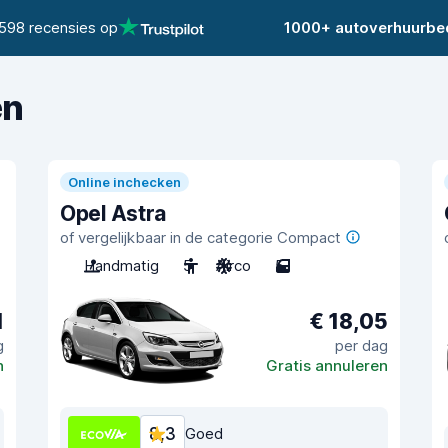
598 recensies op
1000+ autoverhuurbed
en
Online inchecken
Opel Astra
of vergelijkbaar in de categorie Compact
Handmatig
5
Airco
5
1
€ 18,05
g
per dag
n
Gratis annuleren
8,3
Goed