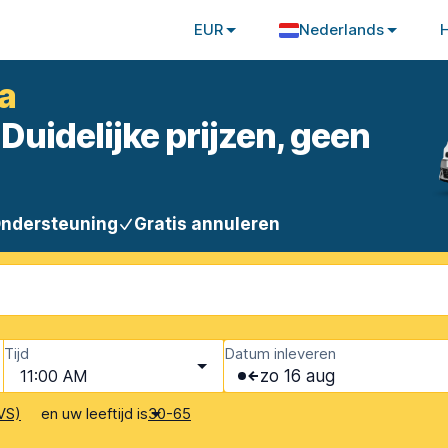
EUR
Nederlands
a
Duidelijke prijzen, geen
Ondersteuning
Gratis annuleren
Tijd
Datum inleveren
11:00 AM
zo 16 aug
en uw leeftijd is
VS)
30-65