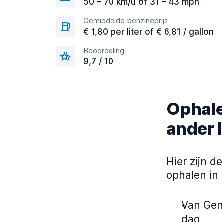
50 – 70 km/u of 31 – 43 mph
Gemiddelde benzineprijs
€ 1,80 per liter of € 6,81 / gallon
Beoordeling
9,7 / 10
Ophale
ander 
Hier zijn 
ophalen in
Van Gen
dag