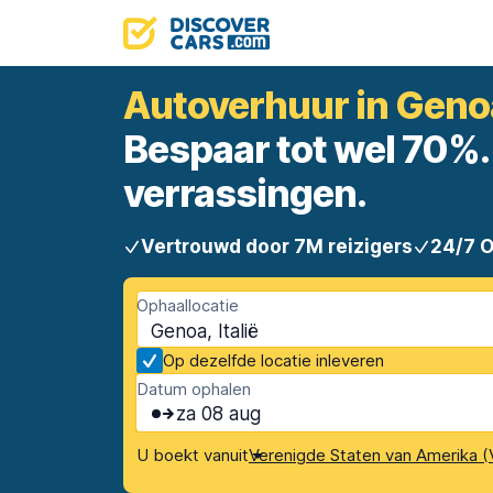
Autoverhuur in Geno
Bespaar tot wel 70%. 
verrassingen.
Vertrouwd door 7M reizigers
24/7 
Ophaallocatie
Genoa, Italië
Op dezelfde locatie inleveren
Datum ophalen
za 08 aug
U boekt vanuit
Verenigde Staten van Amerika (