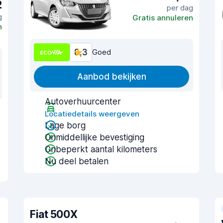
2
per dag
g
Gratis annuleren
n
8,3
Goed
Aanbod bekijken
Autoverhuurcenter
Locatiedetails weergeven
Lage borg
Onmiddellijke bevestiging
Onbeperkt aantal kilometers
Nu deel betalen
Fiat 500X