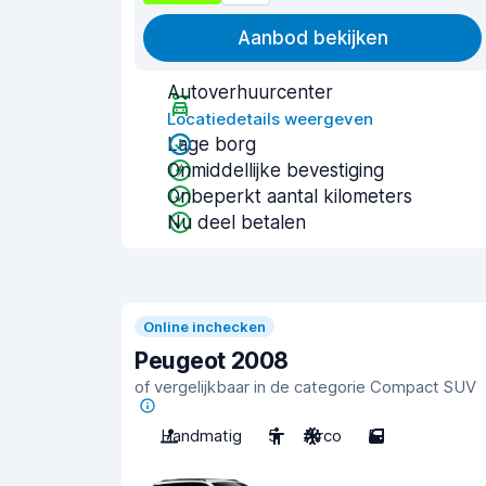
Aanbod bekijken
Autoverhuurcenter
Locatiedetails weergeven
Lage borg
Onmiddellijke bevestiging
Onbeperkt aantal kilometers
Nu deel betalen
Online inchecken
Peugeot 2008
of vergelijkbaar in de categorie Compact SUV
Handmatig
5
Airco
5