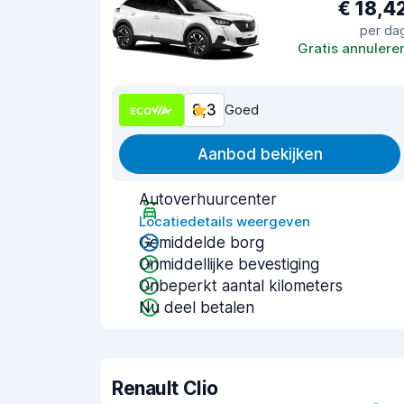
€ 18,4
per da
Gratis annulere
8,3
Goed
Aanbod bekijken
Autoverhuurcenter
Locatiedetails weergeven
Gemiddelde borg
Onmiddellijke bevestiging
Onbeperkt aantal kilometers
Nu deel betalen
Renault Clio