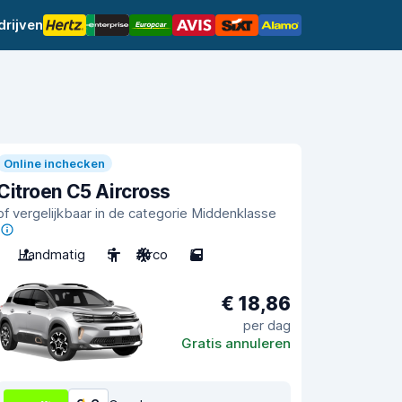
rijven
Online inchecken
Citroen C5 Aircross
of vergelijkbaar in de categorie Middenklasse
Handmatig
5
Airco
5
€ 18,86
per dag
Gratis annuleren