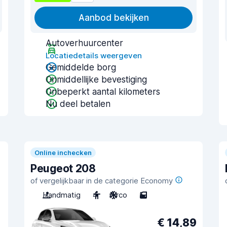
Aanbod bekijken
Autoverhuurcenter
Locatiedetails weergeven
Gemiddelde borg
Onmiddellijke bevestiging
Onbeperkt aantal kilometers
Nu deel betalen
Online inchecken
Peugeot 208
of vergelijkbaar in de categorie Economy
Handmatig
4
Airco
5
€ 14,89