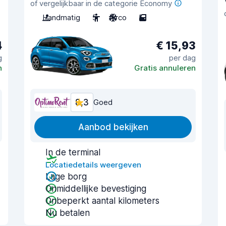
of vergelijkbaar in de categorie Economy
Handmatig
5
Airco
5
4
€ 15,93
g
per dag
n
Gratis annuleren
8,3
Goed
Aanbod bekijken
In de terminal
Locatiedetails weergeven
Lage borg
Onmiddellijke bevestiging
Onbeperkt aantal kilometers
Nu betalen