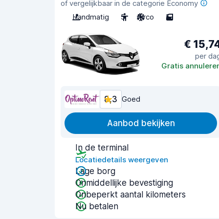
of vergelijkbaar in de categorie Economy
Handmatig
5
Airco
5
€ 15,7
per da
Gratis annulere
8,3
Goed
Aanbod bekijken
In de terminal
Locatiedetails weergeven
Lage borg
Onmiddellijke bevestiging
Onbeperkt aantal kilometers
Nu betalen