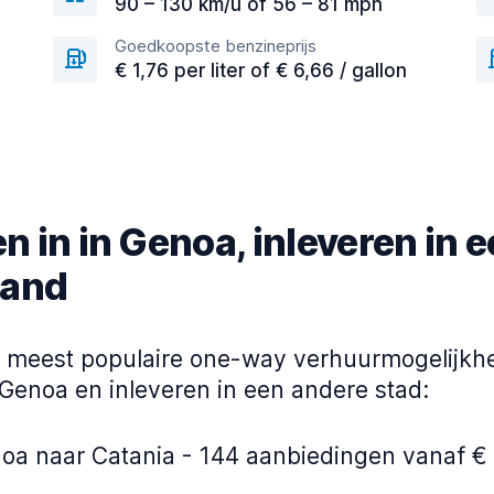
90 – 130 km/u of 56 – 81 mph
Goedkoopste benzineprijs
€ 1,76 per liter of € 6,66 / gallon
n in in Genoa, inleveren in 
land
de meest populaire one-way verhuurmogelijkh
 Genoa en inleveren in een andere stad:
oa naar Catania - 144 aanbiedingen vanaf €