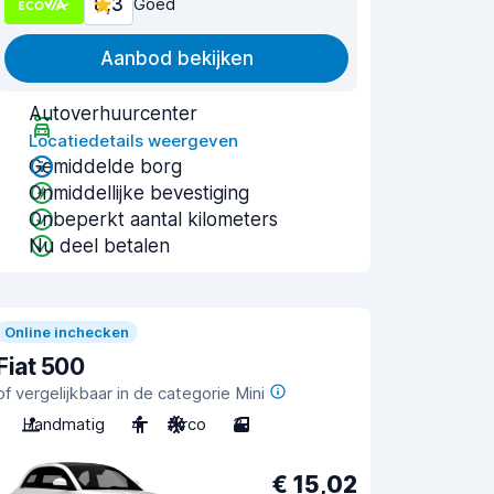
8,3
Goed
Aanbod bekijken
Autoverhuurcenter
Locatiedetails weergeven
Gemiddelde borg
Onmiddellijke bevestiging
Onbeperkt aantal kilometers
Nu deel betalen
Online inchecken
Fiat 500
of vergelijkbaar in de categorie Mini
Handmatig
4
Airco
3
€ 15,02