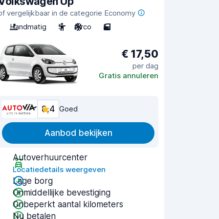
Volkswagen Up
of vergelijkbaar in de categorie Economy
Handmatig
5
Airco
5
€ 17,50
per dag
Gratis annuleren
8,4
Goed
Aanbod bekijken
Autoverhuurcenter
Locatiedetails weergeven
Lage borg
Onmiddellijke bevestiging
Onbeperkt aantal kilometers
Nu betalen