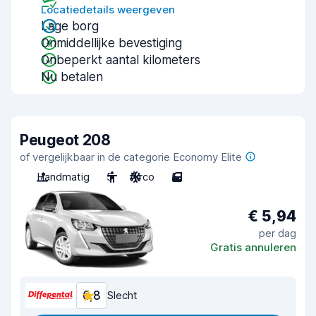
Locatiedetails weergeven
Lage borg
Onmiddellijke bevestiging
Onbeperkt aantal kilometers
Nu betalen
Peugeot 208
of vergelijkbaar in de categorie Economy Elite
Handmatig
5
Airco
5
€ 5,94
per dag
Gratis annuleren
6,8
Slecht