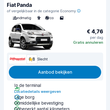
Fiat Panda
of vergelijkbaar in de categorie Economy
Handmatig
5
Airco
5
€ 4,76
per dag
Gratis annuleren
6,8
Slecht
Aanbod bekijken
In de terminal
Locatiedetails weergeven
Lage borg
Onmiddellijke bevestiging
Onbeperkt aantal kilometers