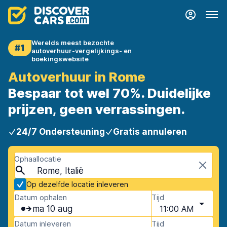
Werelds meest bezochte
#1
autoverhuur-vergelijkings- en
boekingswebsite
Autoverhuur in Rome
Bespaar tot wel 70%. Duidelijke
prijzen, geen verrassingen.
24/7 Ondersteuning
Gratis annuleren
Ophaallocatie
Rome, Italië
Op dezelfde locatie inleveren
Datum ophalen
Tijd
ma 10 aug
11:00 AM
Datum inleveren
Tijd