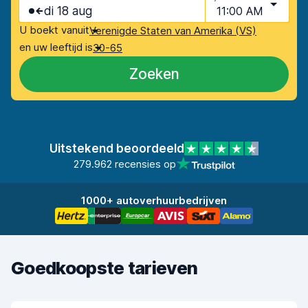
di 18 aug
11:00 AM
U boekt vanuit
Verenigde Staten van Amerika (VS)
en uw leeftijd is
30-65
Zoeken
Uitstekend beoordeeld
279.962 recensies op
1000+ autoverhuurbedrijven
Goedkoopste tarieven