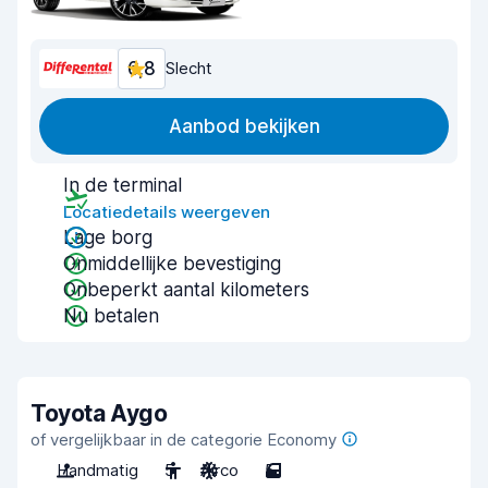
6,8
Slecht
Aanbod bekijken
In de terminal
Locatiedetails weergeven
Lage borg
Onmiddellijke bevestiging
Onbeperkt aantal kilometers
Nu betalen
Toyota Aygo
of vergelijkbaar in de categorie Economy
Handmatig
5
Airco
5