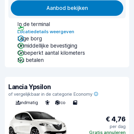
Aanbod bekijken
In de terminal
Locatiedetails weergeven
Lage borg
Onmiddellijke bevestiging
Onbeperkt aantal kilometers
Nu betalen
Lancia Ypsilon
of vergelijkbaar in de categorie Economy
Handmatig
5
Airco
5
€ 4,76
per dag
Gratis annuleren