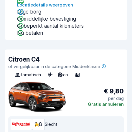
Locatiedetails weergeven
Lage borg
Onmiddellijke bevestiging
Onbeperkt aantal kilometers
Nu betalen
Citroen C4
of vergelijkbaar in de categorie Middenklasse
Automatisch
5
Airco
5
€ 9,80
per dag
Gratis annuleren
6,8
Slecht