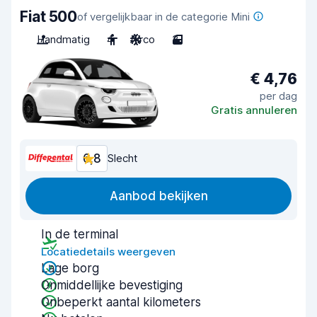
Fiat 500
of vergelijkbaar in de categorie Mini
Handmatig
4
Airco
3
€ 4,76
per dag
Gratis annuleren
6,8
Slecht
Aanbod bekijken
In de terminal
Locatiedetails weergeven
Lage borg
Onmiddellijke bevestiging
Onbeperkt aantal kilometers