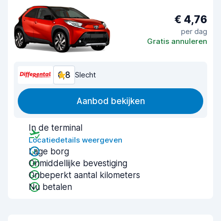
€ 4,76
per dag
Gratis annuleren
6,8
Slecht
Aanbod bekijken
In de terminal
Locatiedetails weergeven
Lage borg
Onmiddellijke bevestiging
Onbeperkt aantal kilometers
Nu betalen