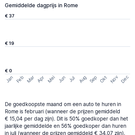
Gemiddelde dagprijs in Rome
€ 37
€ 19
€ 0
Nov
Dec
Feb
Aug
Sep
Mar
Mei
Okt
Jan
Apr
Jun
Jul
De goedkoopste maand om een auto te huren in
Rome is februari (wanneer de prijzen gemiddeld
€ 15,04 per dag zijn). Dit is 50% goedkoper dan het
jaarlijke gemiddelde en 56% goedkoper dan huren
in juli (wanneer de prijzen gemiddeld € 34,07 zijn).