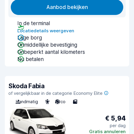
Aanbod bekijken
In de terminal
Locatiedetails weergeven
Lage borg
Onmiddellijke bevestiging
Onbeperkt aantal kilometers
Nu betalen
Skoda Fabia
of vergelijkbaar in de categorie Economy Elite
Handmatig
5
Airco
5
€ 5,94
per dag
Gratis annuleren