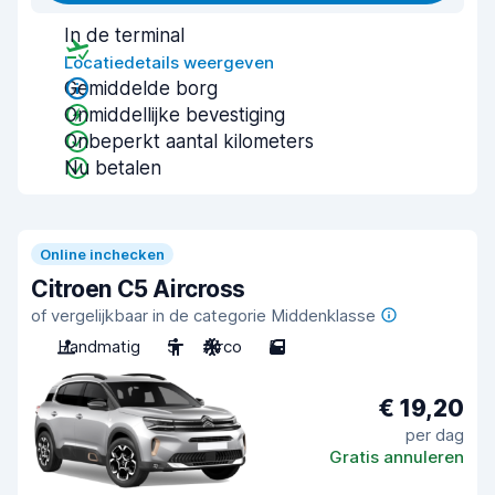
In de terminal
Locatiedetails weergeven
Gemiddelde borg
Onmiddellijke bevestiging
Onbeperkt aantal kilometers
Nu betalen
Online inchecken
Citroen C5 Aircross
of vergelijkbaar in de categorie Middenklasse
Handmatig
5
Airco
5
€ 19,20
per dag
Gratis annuleren