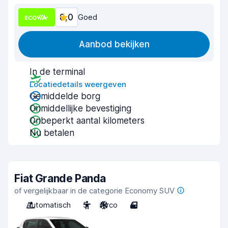
8,0
Goed
Aanbod bekijken
In de terminal
Locatiedetails weergeven
Gemiddelde borg
Onmiddellijke bevestiging
Onbeperkt aantal kilometers
Nu betalen
Fiat Grande Panda
of vergelijkbaar in de categorie Economy SUV
Automatisch
5
Airco
4