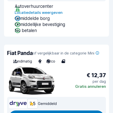
Autoverhuurcenter
Locatiedetails weergeven
Gemiddelde borg
Onmiddellijke bevestiging
Nu betalen
Fiat Panda
of vergelijkbaar in de categorie Mini
Handmatig
4
Airco
4
€ 12,37
per dag
Gratis annuleren
7,5
Gemiddeld