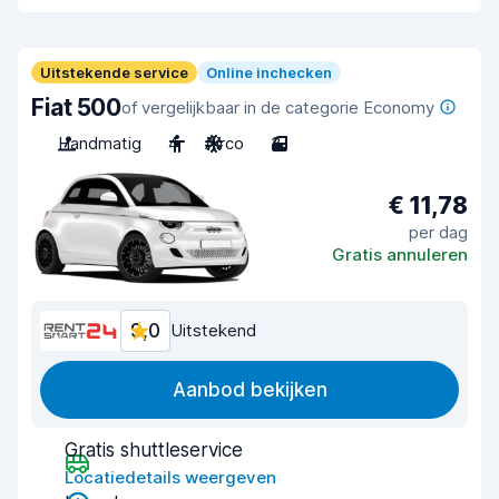
Uitstekende service
Online inchecken
Fiat 500
of vergelijkbaar in de categorie Economy
Handmatig
4
Airco
3
€ 11,78
per dag
Gratis annuleren
9,0
Uitstekend
Aanbod bekijken
Gratis shuttleservice
Locatiedetails weergeven