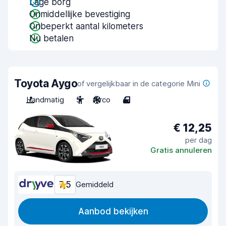
Lage borg
Onmiddellijke bevestiging
Onbeperkt aantal kilometers
Nu betalen
Toyota Aygo
of vergelijkbaar in de categorie Mini
Handmatig
5
Airco
4
€ 12,25
per dag
Gratis annuleren
7,5
Gemiddeld
Aanbod bekijken