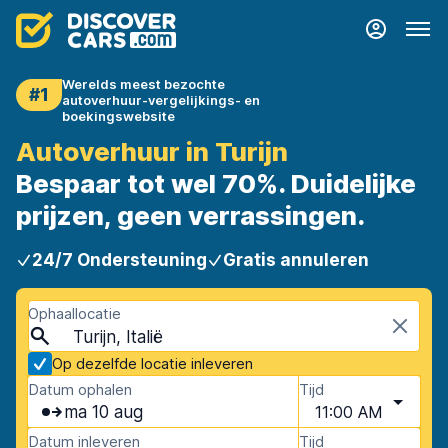
Werelds meest bezochte
#1
autoverhuur-vergelijkings- en
boekingswebsite
Autoverhuur in Turijn
Bespaar tot wel 70%. Duidelijke
prijzen, geen verrassingen.
24/7 Ondersteuning
Gratis annuleren
Ophaallocatie
Turijn, Italië
Op dezelfde locatie inleveren
Datum ophalen
Tijd
ma 10 aug
11:00 AM
Datum inleveren
Tijd