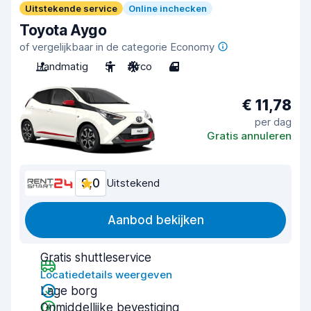
Uitstekende service
Online inchecken
Toyota Aygo
of vergelijkbaar in de categorie Economy
Handmatig
5
Airco
4
€ 11,78
per dag
Gratis annuleren
9,0
Uitstekend
Aanbod bekijken
Gratis shuttleservice
Locatiedetails weergeven
Lage borg
Onmiddellijke bevestiging