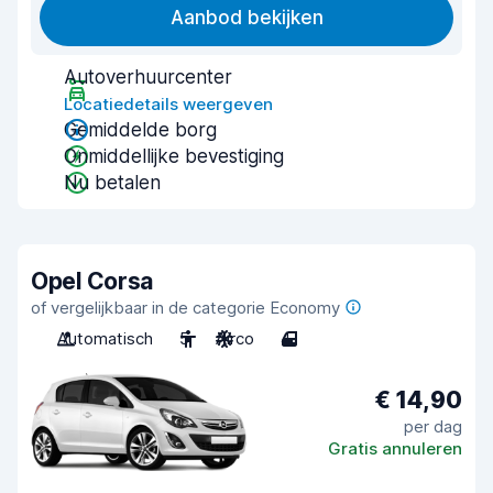
Aanbod bekijken
Autoverhuurcenter
Locatiedetails weergeven
Gemiddelde borg
Onmiddellijke bevestiging
Nu betalen
Opel Corsa
of vergelijkbaar in de categorie Economy
Automatisch
5
Airco
4
€ 14,90
per dag
Gratis annuleren