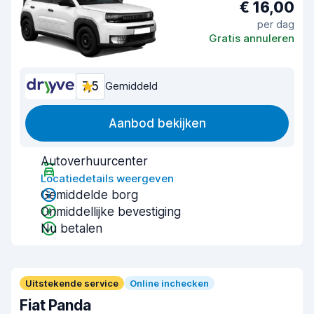
€ 16,00
per dag
Gratis annuleren
7,5
Gemiddeld
Aanbod bekijken
Autoverhuurcenter
Locatiedetails weergeven
Gemiddelde borg
Onmiddellijke bevestiging
Nu betalen
Uitstekende service
Online inchecken
Fiat Panda