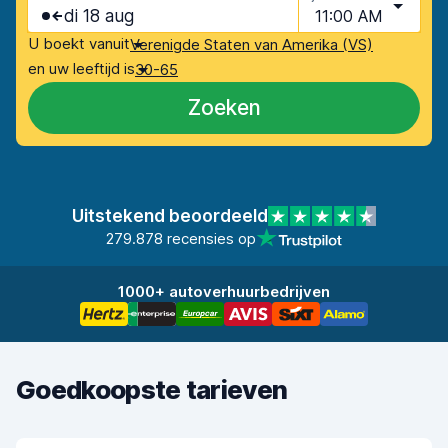
di 18 aug
11:00 AM
U boekt vanuit
Verenigde Staten van Amerika (VS)
en uw leeftijd is
30-65
Zoeken
Uitstekend beoordeeld
279.878 recensies op
1000+ autoverhuurbedrijven
Goedkoopste tarieven