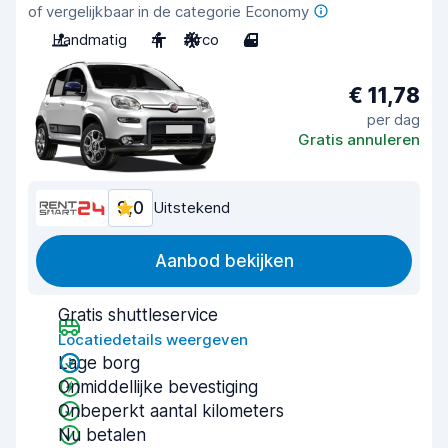
of vergelijkbaar in de categorie Economy
Handmatig
4
Airco
4
€ 11,78
per dag
Gratis annuleren
9,0
Uitstekend
Aanbod bekijken
Gratis shuttleservice
Locatiedetails weergeven
Lage borg
Onmiddellijke bevestiging
Onbeperkt aantal kilometers
Nu betalen