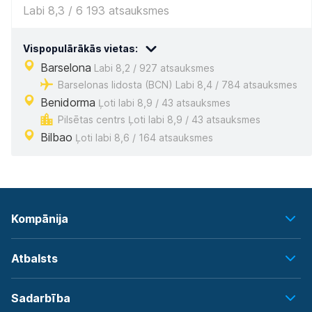
Labi 8,3 / 6 193 atsauksmes
Vispopulārākās vietas:
Barselona
Labi 8,2 / 927 atsauksmes
Barselonas lidosta (BCN) Labi 8,4 / 784 atsauksmes
Benidorma
Ļoti labi 8,9 / 43 atsauksmes
Pilsētas centrs Ļoti labi 8,9 / 43 atsauksmes
Bilbao
Ļoti labi 8,6 / 164 atsauksmes
Kompānija
Atbalsts
Sadarbība