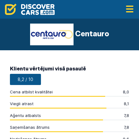
Centauro
Klientu vērtējumi visā pasaulē
8,2 / 10
Cena atbilst kvalitātei
8,0
Viegli atrast
8,1
Aģentu atbalsts
7,8
Saņemšanas ātrums
7,8