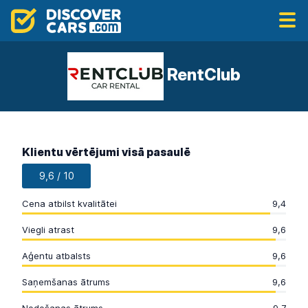
RentClub
Klientu vērtējumi visā pasaulē
9,6 / 10
Cena atbilst kvalitātei
9,4
Viegli atrast
9,6
Aģentu atbalsts
9,6
Saņemšanas ātrums
9,6