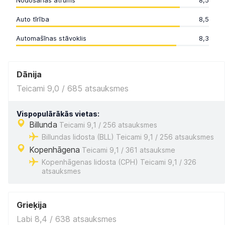
Nodošanas ātrums
8,5
Auto tīrība
8,5
Automašīnas stāvoklis
8,3
Dānija
Teicami 9,0 / 685 atsauksmes
Vispopulārākās vietas:
Billunda
Teicami 9,1 / 256 atsauksmes
Billundas lidosta (BLL) Teicami 9,1 / 256 atsauksmes
Kopenhāgena
Teicami 9,1 / 361 atsauksme
Kopenhāgenas lidosta (CPH) Teicami 9,1 / 326
atsauksmes
Grieķija
Labi 8,4 / 638 atsauksmes