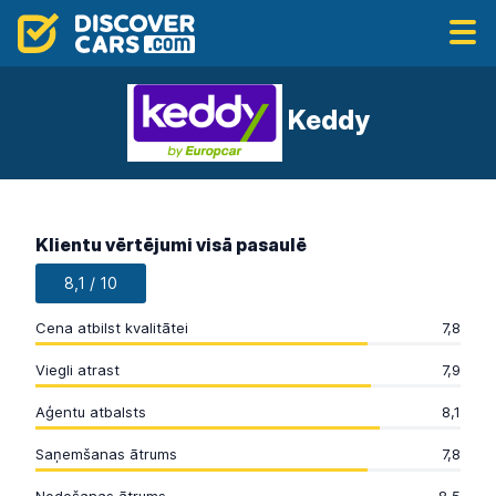
Keddy
Klientu vērtējumi visā pasaulē
8,1 / 10
Cena atbilst kvalitātei
7,8
Viegli atrast
7,9
Aģentu atbalsts
8,1
Saņemšanas ātrums
7,8