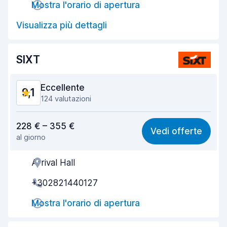
Mostra l'orario di apertura
Rapidità della riconsegna
9,6
Visualizza più dettagli
Pulizia del veicolo
9,3
Condizioni dell'auto
8,9
SIXT
Eccellente
9,1
124 valutazioni
Rapporto qualità-prezzo
8,4
228 € – 355 €
Vedi offerte
al giorno
Facile da trovare
9,5
Arrival Hall
Gentilezza degli agenti
9,0
+302821440127
Rapidità del ritiro
9,3
Mostra l'orario di apertura
Rapidità della riconsegna
9,5