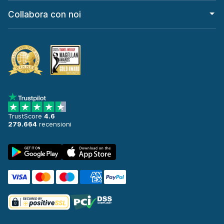
Collabora con noi
TrustScore
4.6
279.664
recensioni