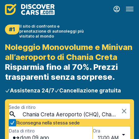
Il sito di confronto e
#1
prenotazione di autonoleggi più
visitato al mondo
Noleggio Monovolume e Minivan
all’aeroporto di Chania Creta
Risparmia fino al 70%. Prezzi
trasparenti senza sorprese.
Assistenza 24/7
Cancellazione gratuita
Sede di ritiro
Chania Creta Aeroporto (CHQ), Chania, Creta
Riconsegna nella stessa sede
Data di ritiro
Ora
dom 09 ago
11:00 AM