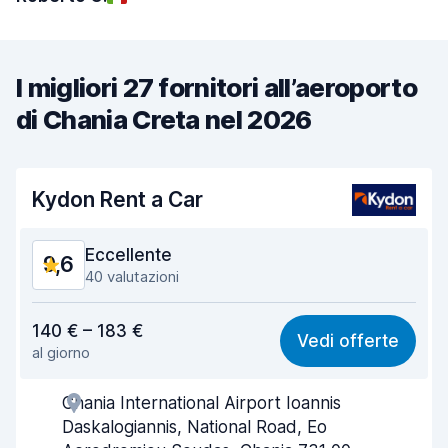
I migliori 27 fornitori all’aeroporto
di Chania Creta nel 2026
Kydon Rent a Car
Eccellente
9,6
40 valutazioni
Rapporto qualità-prezzo
9,1
140 € – 183 €
Vedi offerte
al giorno
Facile da trovare
9,8
Chania International Airport Ioannis
Gentilezza degli agenti
9,8
Daskalogiannis, National Road, Eo
Rapidità del ritiro
9,8