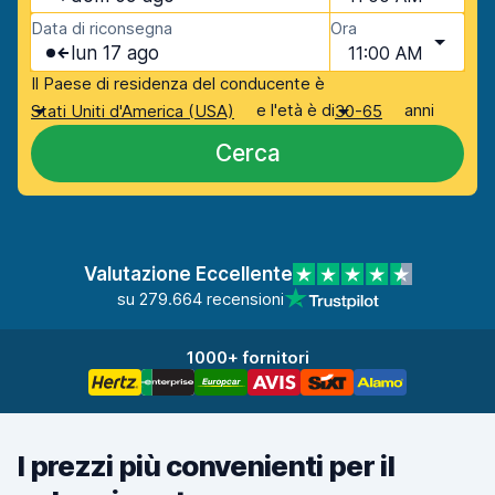
Data di riconsegna
Ora
lun 17 ago
11:00 AM
Il Paese di residenza del conducente è
e l'età è di
anni
Stati Uniti d'America (USA)
30-65
Cerca
Valutazione Eccellente
su 279.664 recensioni
1000+ fornitori
I prezzi più convenienti per il