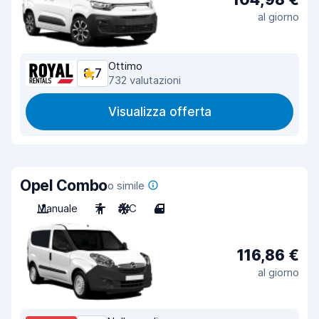
al giorno
Ottimo
8,7
732 valutazioni
Visualizza offerta
Opel Combo
o simile
Manuale
7
A/C
4
116,86 €
al giorno