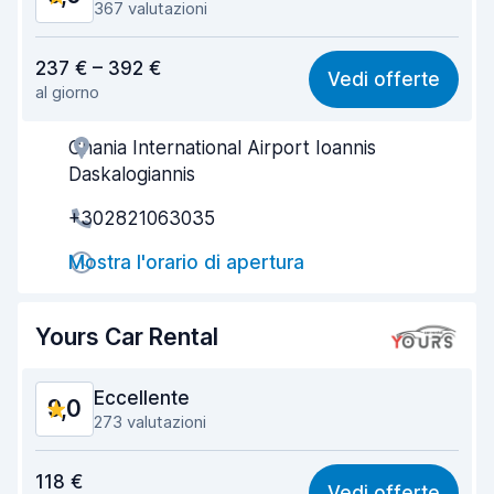
367 valutazioni
Rapporto qualità-prezzo
8,6
237 € – 392 €
Vedi offerte
al giorno
Facile da trovare
9,5
Chania International Airport Ioannis
Gentilezza degli agenti
8,9
Daskalogiannis
Rapidità del ritiro
9,1
+302821063035
Rapidità della riconsegna
9,5
Mostra l'orario di apertura
Pulizia del veicolo
9,1
Yours Car Rental
Condizioni dell'auto
8,3
Eccellente
9,0
273 valutazioni
Rapporto qualità-prezzo
8,7
118 €
Vedi offerte