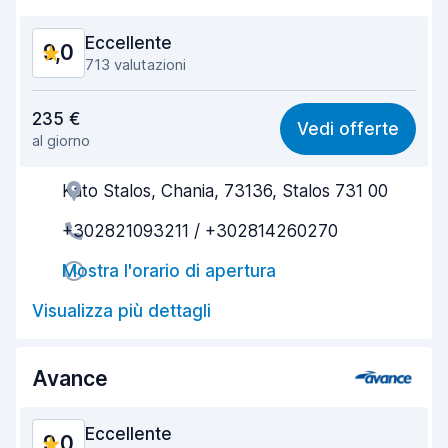
Eccellente
9,0
713 valutazioni
Rapporto qualità-prezzo
8,8
235 €
Vedi offerte
al giorno
Facile da trovare
9,3
Kato Stalos, Chania, 73136, Stalos 731 00
Gentilezza degli agenti
9,3
+302821093211 / +302814260270
Rapidità del ritiro
9,3
Mostra l'orario di apertura
Rapidità della riconsegna
9,5
Visualizza più dettagli
Pulizia del veicolo
8,7
Condizioni dell'auto
8,3
Avance
Eccellente
9,0