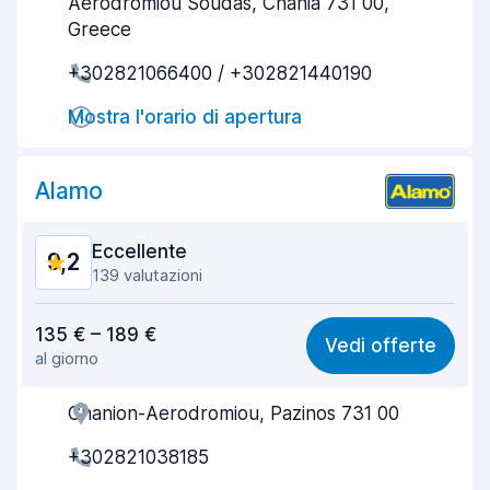
Aerodromiou Soudas, Chania 731 00,
Greece
Rapidità della riconsegna
9,9
+302821066400 / +302821440190
Pulizia del veicolo
9,7
Mostra l'orario di apertura
Condizioni dell'auto
9,3
Alamo
Eccellente
9,2
139 valutazioni
Rapporto qualità-prezzo
8,8
135 € – 189 €
Vedi offerte
al giorno
Facile da trovare
8,9
Chanion-Aerodromiou, Pazinos 731 00
Gentilezza degli agenti
9,5
+302821038185
Rapidità del ritiro
9,4