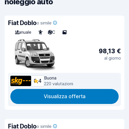
noleggio auto
Fiat Doblo
o simile
Manuale
7
A/C
5
98,13 €
al giorno
Buona
8,4
220 valutazioni
Visualizza offerta
Fiat Doblo
o simile