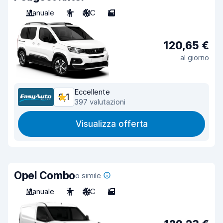
Manuale
7
A/C
5
120,65 €
al giorno
Eccellente
9,1
397 valutazioni
Visualizza offerta
Opel Combo
o simile
Manuale
7
A/C
5