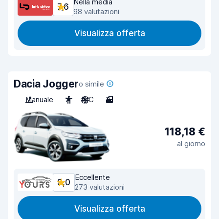
Nella media
7,6
98 valutazioni
Visualizza offerta
Dacia Jogger
o simile
Manuale
7
A/C
3
118,18 €
al giorno
Eccellente
9,0
273 valutazioni
Visualizza offerta