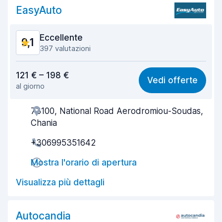
Pulizia del veicolo
9,1
EasyAuto
Condizioni dell'auto
9,0
Eccellente
9,1
397 valutazioni
Rapporto qualità-prezzo
8,8
121 € – 198 €
Vedi offerte
al giorno
Facile da trovare
9,3
73100, National Road Aerodromiou-Soudas,
Gentilezza degli agenti
9,3
Chania
Rapidità del ritiro
9,5
+306995351642
Rapidità della riconsegna
9,2
Mostra l'orario di apertura
Pulizia del veicolo
9,1
Visualizza più dettagli
Condizioni dell'auto
8,6
Autocandia