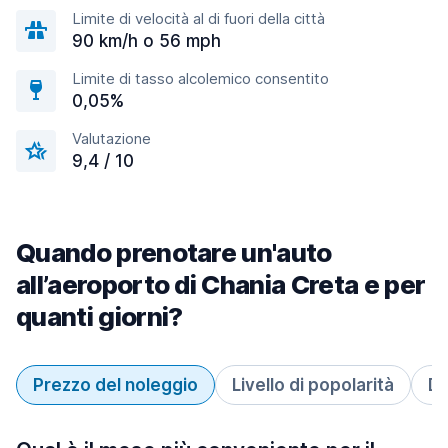
Limite di velocità al di fuori della città
90 km/h o 56 mph
Limite di tasso alcolemico consentito
0,05%
Valutazione
9,4 / 10
Quando prenotare un'auto
all’aeroporto di Chania Creta e per
quanti giorni?
Prezzo del noleggio
Livello di popolarità
Du