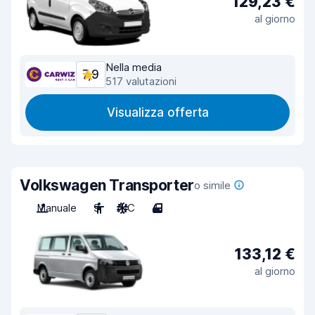
129,23 €
al giorno
Nella media
7,9
517 valutazioni
Visualizza offerta
Volkswagen Transporter
o simile
Manuale
9
A/C
4
133,12 €
al giorno