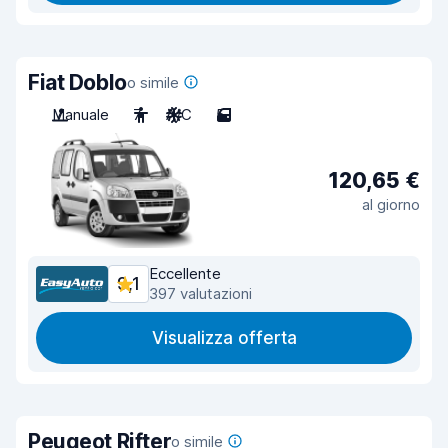
Fiat Doblo
o simile
Manuale
7
A/C
5
120,65 €
al giorno
Eccellente
9,1
397 valutazioni
Visualizza offerta
Peugeot Rifter
o simile