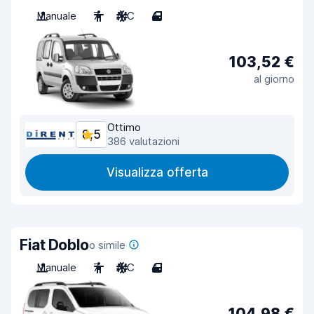
Manuale
7
A/C
4
103,52 €
al giorno
Ottimo
8,5
386 valutazioni
Visualizza offerta
Fiat Doblo
o simile
Manuale
7
A/C
4
104,98 €