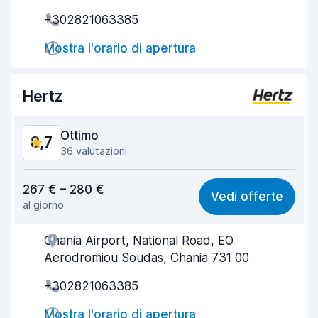
+302821063385
Rapidità del ritiro
8,7
Mostra l'orario di apertura
Rapidità della riconsegna
9,2
Pulizia del veicolo
9,1
Hertz
Condizioni dell'auto
8,6
Ottimo
8,7
36 valutazioni
Rapporto qualità-prezzo
7,8
267 € – 280 €
Vedi offerte
al giorno
Facile da trovare
9,1
Chania Airport, National Road, EO
Gentilezza degli agenti
8,6
Aerodromiou Soudas, Chania 731 00
Rapidità del ritiro
9,0
+302821063385
Rapidità della riconsegna
9,1
Mostra l'orario di apertura