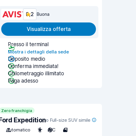
8,2
Buona
Visualizza offerta
Presso il terminal
Mostra i dettagli della sede
Deposito medio
Conferma immediata!
Chilometraggio illimitato
Paga adesso
Zero franchigia
Ford Expedition
o Full-size SUV simile
Automatico
7
A/C
4