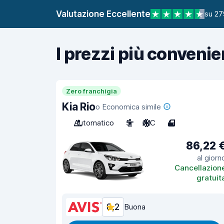
Valutazione Eccellente
su 27
I prezzi più convenie
Zero franchigia
Kia Rio
o Economica simile
Automatico
5
A/C
4
86,22 
al giorn
Cancellazion
gratuit
8,2
Buona