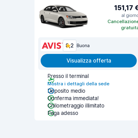
151,17 
al giorn
Cancellazion
gratuit
8,2
Buona
Visualizza offerta
Presso il terminal
Mostra i dettagli della sede
Deposito medio
Conferma immediata!
Chilometraggio illimitato
Paga adesso