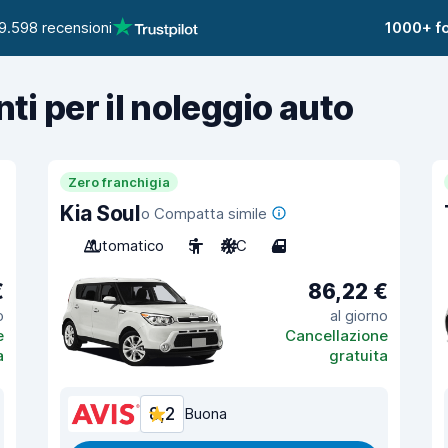
9.598 recensioni
1000+ fo
nti per il noleggio auto
Zero franchigia
Kia Soul
o Compatta simile
Automatico
5
A/C
4
€
86,22 €
o
al giorno
e
Cancellazione
a
gratuita
8,2
Buona