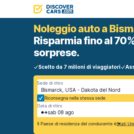
Noleggio auto a Bis
Risparmia fino al 70%
sorprese.
Scelto da 7 milioni di viaggiatori
Ass
Sede di ritiro
Bismarck, USA - Dakota del Nord
Riconsegna nella stessa sede
Data di ritiro
sab 08 ago
Il Paese di residenza del conducente è
Stati Un