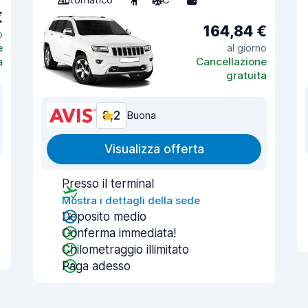
€
164,84 €
o
e
al giorno
a
Cancellazione
gratuita
8,2
Buona
Visualizza offerta
Presso il terminal
Mostra i dettagli della sede
Deposito medio
Conferma immediata!
Chilometraggio illimitato
Paga adesso