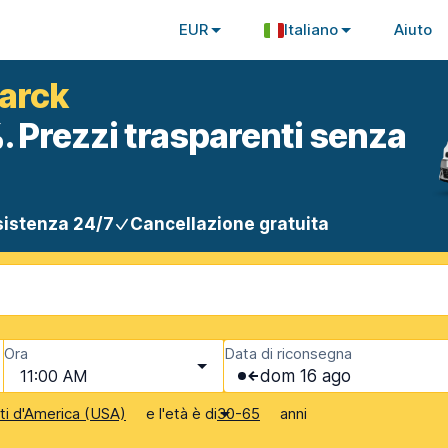
EUR
Italiano
Aiuto
marck
. Prezzi trasparenti senza
istenza 24/7
Cancellazione gratuita
Ora
Data di riconsegna
11:00 AM
dom 16 ago
e l'età è di
anni
iti d'America (USA)
30-65