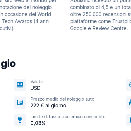
ior sito web al mondo per
Abbiamo ricevuto un punt
enotazione del noleggio
combinato di 4,5 e un tota
in occasione dei World
oltre 250.000 recensioni s
l Tech Awards (4 anni
piattaforme come Trustpilo
utivi).
Google e Review Centre.
ggio
Valuta
USD
Prezzo medio del noleggio auto
222 € al giorno
Limite di tasso alcolemico consentito
0,08%