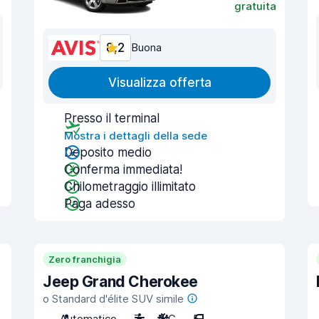
gratuita
8,2
Buona
Visualizza offerta
Presso il terminal
Mostra i dettagli della sede
Deposito medio
Conferma immediata!
Chilometraggio illimitato
Paga adesso
Zero franchigia
Jeep Grand Cherokee
o Standard d'élite SUV simile
Automatico
7
A/C
5