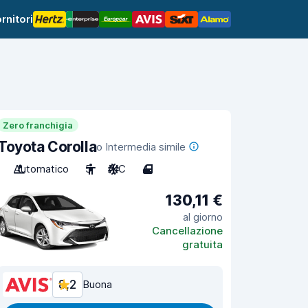
rnitori
Zero franchigia
Toyota Corolla
o Intermedia simile
Automatico
5
A/C
4
130,11 €
al giorno
Cancellazione
gratuita
8,2
Buona