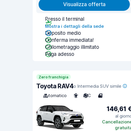
Visualizza offerta
Presso il terminal
Mostra i dettagli della sede
Deposito medio
Conferma immediata!
Chilometraggio illimitato
Paga adesso
Zero franchigia
Toyota RAV4
o Intermedia SUV simile
Automatico
5
A/C
4
146,61 
al giorn
Cancellazion
gratuit