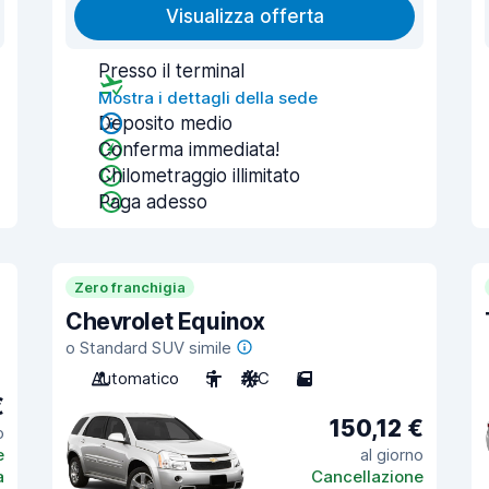
Visualizza offerta
Presso il terminal
Mostra i dettagli della sede
Deposito medio
Conferma immediata!
Chilometraggio illimitato
Paga adesso
Zero franchigia
Chevrolet Equinox
o Standard SUV simile
Automatico
5
A/C
5
€
150,12 €
o
e
al giorno
a
Cancellazione