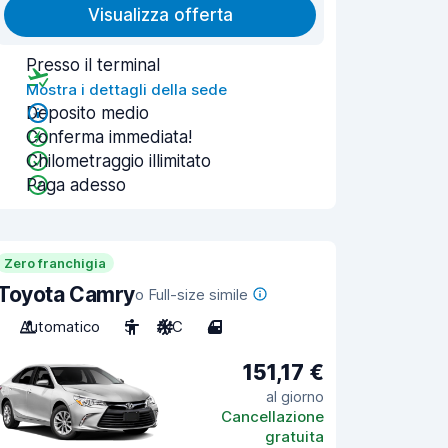
Visualizza offerta
Presso il terminal
Mostra i dettagli della sede
Deposito medio
Conferma immediata!
Chilometraggio illimitato
Paga adesso
Zero franchigia
Toyota Camry
o Full-size simile
Automatico
5
A/C
4
151,17 €
al giorno
Cancellazione
gratuita