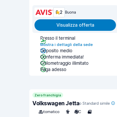
8,2
Buona
Visualizza offerta
Presso il terminal
Mostra i dettagli della sede
Deposito medio
Conferma immediata!
Chilometraggio illimitato
Paga adesso
Zero franchigia
Volkswagen Jetta
o Standard simile
Automatico
5
A/C
4