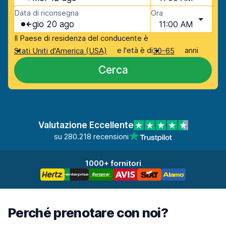
Data di riconsegna
Ora
gio 20 ago
11:00 AM
Il Paese di residenza del conducente è
e l'età è di
anni
Stati Uniti d'America (USA)
30-65
Cerca
Valutazione Eccellente
su 280.218 recensioni
1000+ fornitori
Perché prenotare con noi?