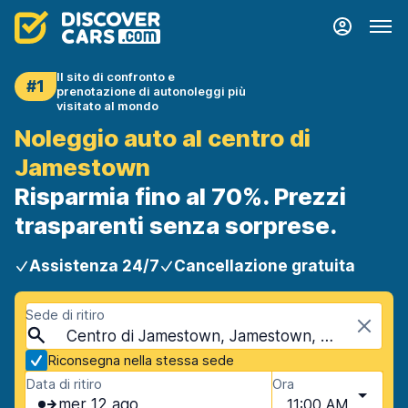
Il sito di confronto e
#1
prenotazione di autonoleggi più
visitato al mondo
Noleggio auto al centro di
Jamestown
Risparmia fino al 70%. Prezzi
trasparenti senza sorprese.
Assistenza 24/7
Cancellazione gratuita
Sede di ritiro
Centro di Jamestown, Jamestown, USA - Dakota del Nord
Riconsegna nella stessa sede
Data di ritiro
Ora
mer 12 ago
11:00 AM