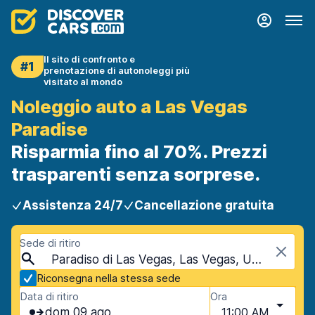
Il sito di confronto e
#1
prenotazione di autonoleggi più
visitato al mondo
Noleggio auto a Las Vegas
Paradise
Risparmia fino al 70%. Prezzi
trasparenti senza sorprese.
Assistenza 24/7
Cancellazione gratuita
Sede di ritiro
Paradiso di Las Vegas, Las Vegas, USA - Nevada
Riconsegna nella stessa sede
Data di ritiro
Ora
dom 09 ago
11:00 AM