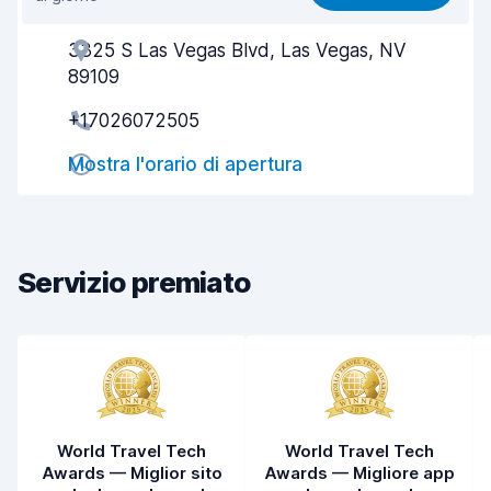
Facile da trovare
8,2
3325 S Las Vegas Blvd, Las Vegas, NV
Gentilezza degli agenti
8,1
89109
Rapidità del ritiro
8,0
+17026072505
Rapidità della riconsegna
8,2
Mostra l'orario di apertura
Pulizia del veicolo
8,3
Condizioni dell'auto
8,5
Servizio premiato
World Travel Tech
World Travel Tech
Awards — Miglior sito
Awards — Migliore app