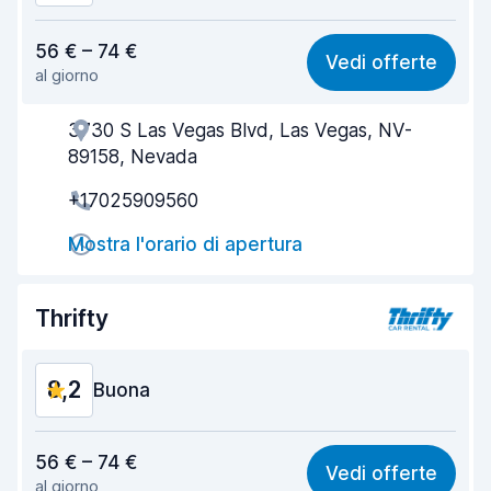
Rapporto qualità-prezzo
8,3
56 € – 74 €
Vedi offerte
al giorno
Facile da trovare
8,2
3730 S Las Vegas Blvd, Las Vegas, NV-
Gentilezza degli agenti
8,2
89158, Nevada
Rapidità del ritiro
8,0
+17025909560
Rapidità della riconsegna
8,2
Mostra l'orario di apertura
Pulizia del veicolo
8,4
Thrifty
Condizioni dell'auto
8,6
8,2
Buona
Rapporto qualità-prezzo
8,1
56 € – 74 €
Vedi offerte
al giorno