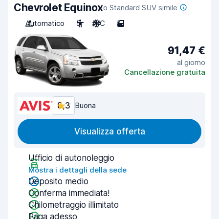
Chevrolet Equinox
o Standard SUV simile
Automatico
5
A/C
5
91,47 €
al giorno
Cancellazione gratuita
8,3
Buona
Visualizza offerta
Ufficio di autonoleggio
Mostra i dettagli della sede
Deposito medio
Conferma immediata!
Chilometraggio illimitato
Paga adesso