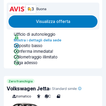
8,3
Buona
Visualizza offerta
Ufficio di autonoleggio
Mostra i dettagli della sede
Deposito basso
Conferma immediata!
Chilometraggio illimitato
Paga adesso
Zero franchigia
Volkswagen Jetta
o Standard simile
Automatico
5
A/C
4