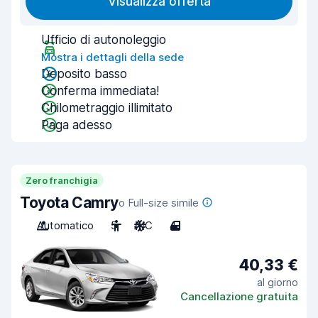
Visualizza offerta
Ufficio di autonoleggio
Mostra i dettagli della sede
Deposito basso
Conferma immediata!
Chilometraggio illimitato
Paga adesso
Zero franchigia
Toyota Camry
o Full-size simile
Automatico
5
A/C
4
40,33 €
al giorno
Cancellazione gratuita