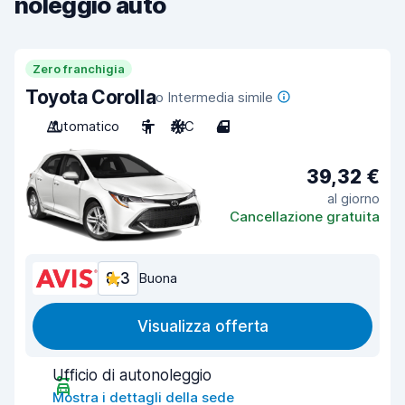
noleggio auto
Zero franchigia
Toyota Corolla
o Intermedia simile
Automatico
5
A/C
4
39,32 €
al giorno
Cancellazione gratuita
8,3
Buona
Visualizza offerta
Ufficio di autonoleggio
Mostra i dettagli della sede