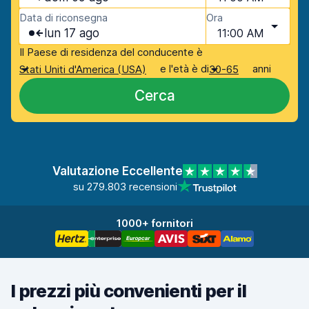
Data di riconsegna
Ora
lun 17 ago
11:00 AM
Il Paese di residenza del conducente è
e l'età è di
anni
Stati Uniti d'America (USA)
30-65
Cerca
Valutazione Eccellente
su 279.803 recensioni
1000+ fornitori
I prezzi più convenienti per il