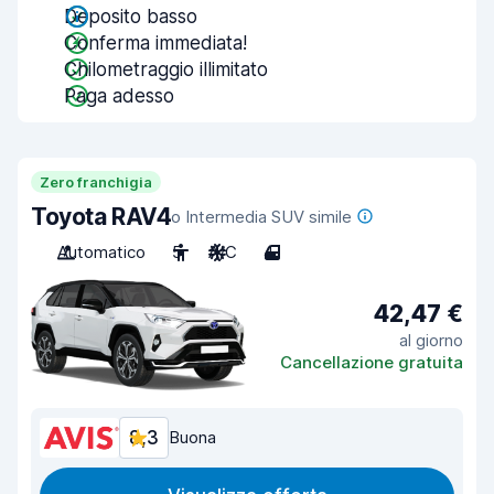
Deposito basso
Conferma immediata!
Chilometraggio illimitato
Paga adesso
Zero franchigia
Toyota RAV4
o Intermedia SUV simile
Automatico
5
A/C
4
42,47 €
al giorno
Cancellazione gratuita
8,3
Buona