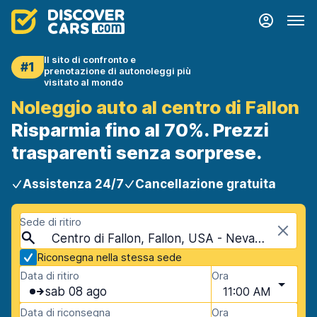
Il sito di confronto e
#1
prenotazione di autonoleggi più
visitato al mondo
Noleggio auto al centro di Fallon
Risparmia fino al 70%. Prezzi
trasparenti senza sorprese.
Assistenza 24/7
Cancellazione gratuita
Sede di ritiro
Centro di Fallon, Fallon, USA - Nevada
Riconsegna nella stessa sede
Data di ritiro
Ora
sab 08 ago
11:00 AM
Data di riconsegna
Ora