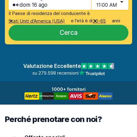
dom 16 ago
11:00 AM
Il Paese di residenza del conducente è
e l'età è di
anni
Stati Uniti d'America (USA)
30-65
Cerca
Valutazione Eccellente
su 279.598 recensioni
1000+ fornitori
Perché prenotare con noi?