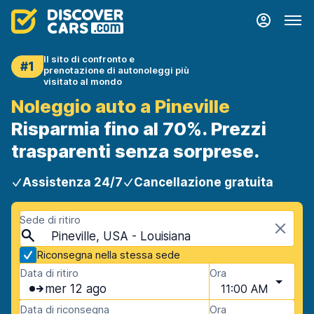
Il sito di confronto e
#1
prenotazione di autonoleggi più
visitato al mondo
Noleggio auto a Pineville
Risparmia fino al 70%. Prezzi
trasparenti senza sorprese.
Assistenza 24/7
Cancellazione gratuita
Sede di ritiro
Pineville, USA - Louisiana
Riconsegna nella stessa sede
Data di ritiro
Ora
mer 12 ago
11:00 AM
Data di riconsegna
Ora