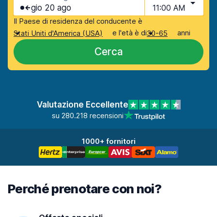
gio 20 ago
11:00 AM
Il Paese di residenza del conducente è
e l'età è di
anni
Stati Uniti d'America (USA)
30-65
Cerca
Valutazione Eccellente
su 280.218 recensioni
1000+ fornitori
Perché prenotare con noi?