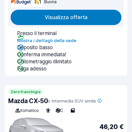
8,1
Buona
Visualizza offerta
Presso il terminal
Mostra i dettagli della sede
Deposito basso
Conferma immediata!
Chilometraggio illimitato
Paga adesso
Zero franchigia
Mazda CX-50
o Intermedia SUV simile
Automatico
5
A/C
5
46,20 €