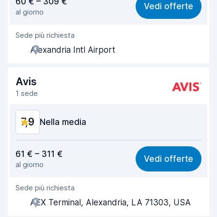
60 € – 309 €
Vedi offerte
al giorno
Facile da trovare
8,2
Sede più richiesta
Gentilezza degli agenti
8,1
Alexandria Intl Airport
Rapidità del ritiro
8,0
Rapidità della riconsegna
8,2
Avis
1 sede
Pulizia del veicolo
8,1
7,9
Condizioni dell'auto
Nella media
8,2
Rapporto qualità-prezzo
7,5
61 € – 311 €
Vedi offerte
al giorno
Facile da trovare
8,2
Sede più richiesta
Gentilezza degli agenti
7,6
AEX Terminal, Alexandria, LA 71303, USA
Rapidità del ritiro
8,0