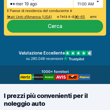
mer 19 ago
11:00 AM
Il Paese di residenza del conducente è
e l'età è di
anni
Stati Uniti d'America (USA)
30-65
Cerca
Valutazione Eccellente
su 280.048 recensioni
1000+ fornitori
I prezzi più convenienti per il
noleggio auto