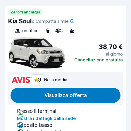
Zero franchigia
Kia Soul
o Compatta simile
Automatico
5
A/C
4
38,70 €
al giorno
Cancellazione gratuita
7,9
Nella media
Visualizza offerta
Presso il terminal
Mostra i dettagli della sede
Deposito basso