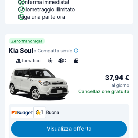
Conferma immediata!
Chilometraggio illimitato
Paga una parte ora
Zero franchigia
Kia Soul
o Compatta simile
Automatico
5
A/C
4
37,94 €
al giorno
Cancellazione gratuita
8,1
Buona
Visualizza offerta