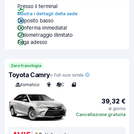
Presso il terminal
Mostra i dettagli della sede
Deposito basso
Conferma immediata!
Chilometraggio illimitato
Paga adesso
Zero franchigia
Toyota Camry
o Full-size simile
Automatico
5
A/C
4
39,32 €
al giorno
Cancellazione gratuita