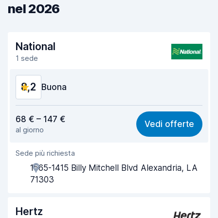
nel 2026
National
1 sede
8,2
Buona
Rapporto qualità-prezzo
8,1
68 € – 147 €
Vedi offerte
al giorno
Facile da trovare
8,2
Sede più richiesta
Gentilezza degli agenti
8,2
1565-1415 Billy Mitchell Blvd Alexandria, LA
Rapidità del ritiro
8,0
71303
Rapidità della riconsegna
8,2
Hertz