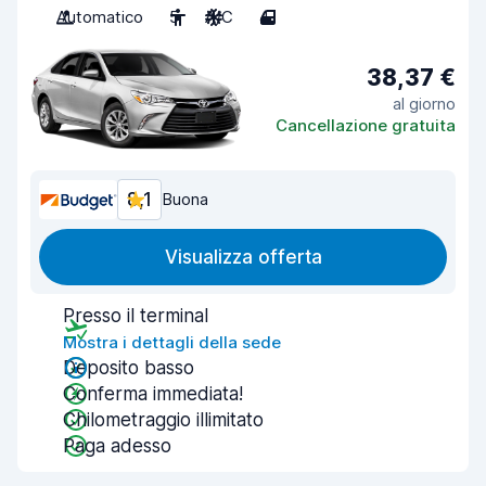
Automatico
5
A/C
4
38,37 €
al giorno
Cancellazione gratuita
8,1
Buona
Visualizza offerta
Presso il terminal
Mostra i dettagli della sede
Deposito basso
Conferma immediata!
Chilometraggio illimitato
Paga adesso