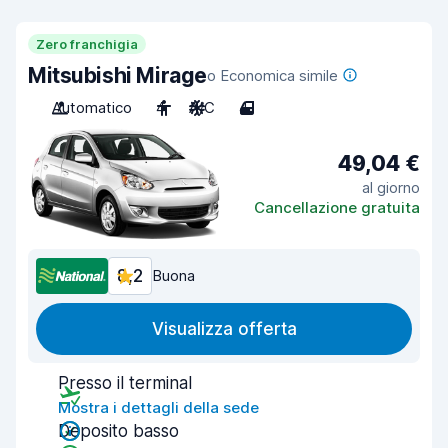
Zero franchigia
Mitsubishi Mirage
o Economica simile
Automatico
4
A/C
4
49,04 €
al giorno
Cancellazione gratuita
8,2
Buona
Visualizza offerta
Presso il terminal
Mostra i dettagli della sede
Deposito basso