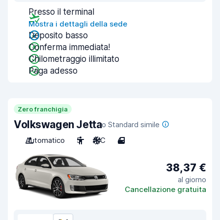
Presso il terminal
Mostra i dettagli della sede
Deposito basso
Conferma immediata!
Chilometraggio illimitato
Paga adesso
Zero franchigia
Volkswagen Jetta
o Standard simile
Automatico
5
A/C
4
38,37 €
al giorno
Cancellazione gratuita