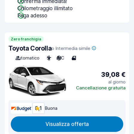
Conferma immediata!
Chilometraggio illimitato
Paga adesso
Zero franchigia
Toyota Corolla
o Intermedia simile
Automatico
5
A/C
4
39,08 €
al giorno
Cancellazione gratuita
8,1
Buona
Visualizza offerta