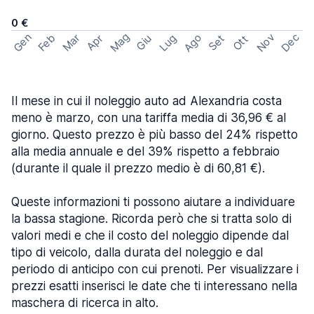
0 €
Mag
Gen
Ago
Nov
Dec
Feb
Mar
Lug
Apr
Set
Giu
Ott
Il mese in cui il noleggio auto ad Alexandria costa
meno è marzo, con una tariffa media di 36,96 € al
giorno. Questo prezzo è più basso del 24% rispetto
alla media annuale e del 39% rispetto a febbraio
(durante il quale il prezzo medio è di 60,81 €).
Queste informazioni ti possono aiutare a individuare
la bassa stagione. Ricorda però che si tratta solo di
valori medi e che il costo del noleggio dipende dal
tipo di veicolo, dalla durata del noleggio e dal
periodo di anticipo con cui prenoti. Per visualizzare i
prezzi esatti inserisci le date che ti interessano nella
maschera di ricerca in alto.