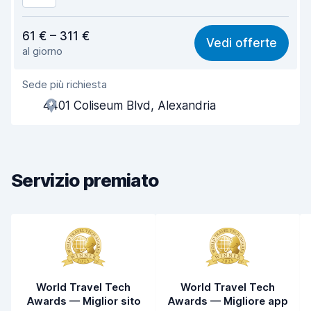
Rapporto qualità-prezzo
7,5
61 € – 311 €
Vedi offerte
al giorno
Facile da trovare
8,2
Sede più richiesta
Gentilezza degli agenti
7,4
4401 Coliseum Blvd, Alexandria
Rapidità del ritiro
8,0
Rapidità della riconsegna
8,2
Servizio premiato
Pulizia del veicolo
7,6
Condizioni dell'auto
7,8
World Travel Tech
World Travel Tech
Awards — Miglior sito
Awards — Migliore app