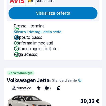
7,9
Nella media
Visualizza offerta
Presso il terminal
Mostra i dettagli della sede
Deposito basso
Conferma immediata!
Chilometraggio illimitato
Paga adesso
Zero franchigia
Volkswagen Jetta
o Standard simile
Automatico
5
A/C
4
39,32 €