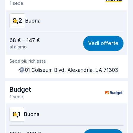
Pulizia del veicolo
8,2
1 sede
Condizioni dell'auto
8,3
8,2
Buona
Rapporto qualità-prezzo
8,0
68 € – 147 €
Vedi offerte
al giorno
Facile da trovare
8,2
Sede più richiesta
Gentilezza degli agenti
8,2
4401 Coliseum Blvd, Alexandria, LA 71303
Rapidità del ritiro
8,0
Rapidità della riconsegna
8,2
Budget
1 sede
Pulizia del veicolo
8,2
8,1
Condizioni dell'auto
Buona
8,4
Rapporto qualità-prezzo
8,0