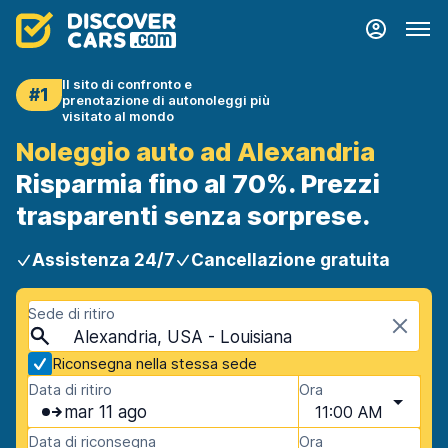
Il sito di confronto e
#1
prenotazione di autonoleggi più
visitato al mondo
Noleggio auto ad Alexandria
Risparmia fino al 70%. Prezzi
trasparenti senza sorprese.
Assistenza 24/7
Cancellazione gratuita
Sede di ritiro
Alexandria, USA - Louisiana
Riconsegna nella stessa sede
Data di ritiro
Ora
mar 11 ago
11:00 AM
Data di riconsegna
Ora