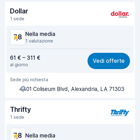
Rapidità della riconsegna
8,2
Dollar
1 sede
Pulizia del veicolo
7,7
Nella media
7,8
Condizioni dell'auto
7,8
1 valutazione
Rapporto qualità-prezzo
7,4
61 € – 311 €
Vedi offerte
al giorno
Facile da trovare
8,2
Sede più richiesta
Gentilezza degli agenti
7,3
4401 Coliseum Blvd, Alexandria, LA 71303
Rapidità del ritiro
8,0
Rapidità della riconsegna
8,2
Thrifty
1 sede
Pulizia del veicolo
7,7
7,8
Condizioni dell'auto
Nella media
7,6