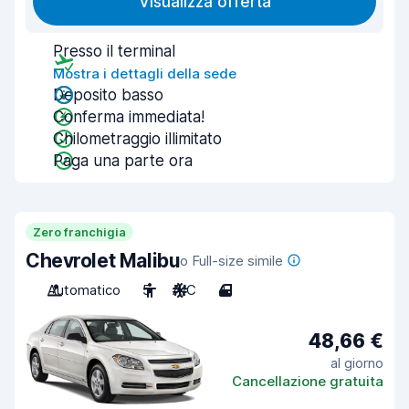
Visualizza offerta
Presso il terminal
Mostra i dettagli della sede
Deposito basso
Conferma immediata!
Chilometraggio illimitato
Paga una parte ora
Zero franchigia
Chevrolet Malibu
o Full-size simile
Automatico
5
A/C
4
48,66 €
al giorno
Cancellazione gratuita