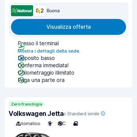
8,2
Buona
Visualizza offerta
Presso il terminal
Mostra i dettagli della sede
Deposito basso
Conferma immediata!
Chilometraggio illimitato
Paga una parte ora
Zero franchigia
Volkswagen Jetta
o Standard simile
Automatico
5
A/C
4