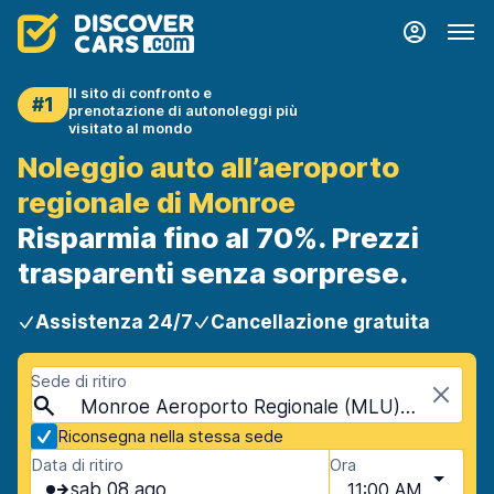
Il sito di confronto e
#1
prenotazione di autonoleggi più
visitato al mondo
Noleggio auto all’aeroporto
regionale di Monroe
Risparmia fino al 70%. Prezzi
trasparenti senza sorprese.
Assistenza 24/7
Cancellazione gratuita
Sede di ritiro
Monroe Aeroporto Regionale (MLU), Monroe, USA - Louisiana
Riconsegna nella stessa sede
Data di ritiro
Ora
sab 08 ago
11:00 AM