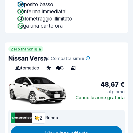
Deposito basso
Conferma immediata!
Chilometraggio illimitato
Paga una parte ora
Zero franchigia
Nissan Versa
o Compatta simile
Automatico
5
A/C
4
48,67 €
al giorno
Cancellazione gratuita
8,2
Buona