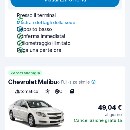
Presso il terminal
Mostra i dettagli della sede
Deposito basso
Conferma immediata!
Chilometraggio illimitato
Paga una parte ora
Zero franchigia
Chevrolet Malibu
o Full-size simile
Automatico
5
A/C
4
49,04 €
al giorno
Cancellazione gratuita