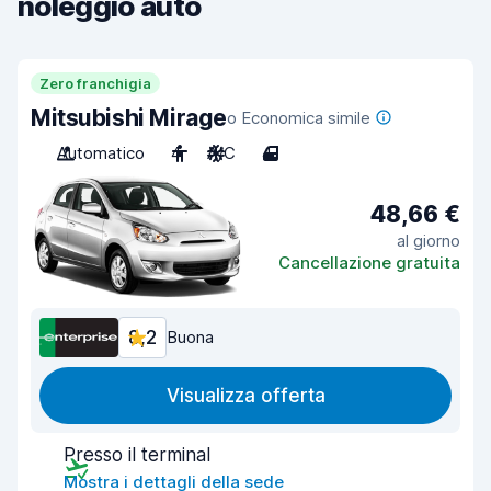
noleggio auto
Zero franchigia
Mitsubishi Mirage
o Economica simile
Automatico
4
A/C
4
48,66 €
al giorno
Cancellazione gratuita
8,2
Buona
Visualizza offerta
Presso il terminal
Mostra i dettagli della sede