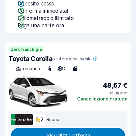
Deposito basso
Conferma immediata!
Chilometraggio illimitato
Paga una parte ora
Zero franchigia
Toyota Corolla
o Intermedia simile
Automatico
4
A/C
4
48,67 €
al giorno
Cancellazione gratuita
8,2
Buona
Visualizza offerta