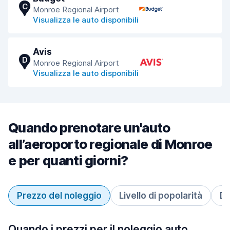
C
Monroe Regional Airport
Visualizza le auto disponibili
Avis
D
Monroe Regional Airport
Visualizza le auto disponibili
Quando prenotare un'auto
all’aeroporto regionale di Monroe
e per quanti giorni?
Prezzo del noleggio
Livello di popolarità
Du
Quando i prezzi per il noleggio auto