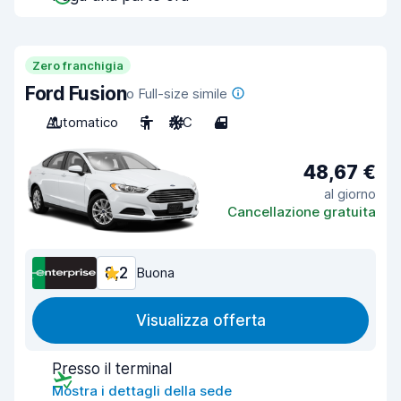
Zero franchigia
Ford Fusion
o Full-size simile
Automatico
5
A/C
4
48,67 €
al giorno
Cancellazione gratuita
8,2
Buona
Visualizza offerta
Presso il terminal
Mostra i dettagli della sede