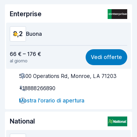
Enterprise
8,2
Buona
Rapporto qualità-prezzo
8,1
66 € – 176 €
Vedi offerte
al giorno
Facile da trovare
8,2
5400 Operations Rd, Monroe, LA 71203
Gentilezza degli agenti
8,3
+18888266890
Rapidità del ritiro
8,0
Mostra l'orario di apertura
Rapidità della riconsegna
8,2
Pulizia del veicolo
8,2
National
Condizioni dell'auto
8,3