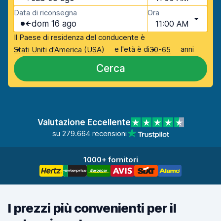
Data di riconsegna
Ora
dom 16 ago
11:00 AM
Il Paese di residenza del conducente è
e l'età è di
anni
Stati Uniti d'America (USA)
30-65
Cerca
Valutazione Eccellente
su 279.664 recensioni
1000+ fornitori
I prezzi più convenienti per il