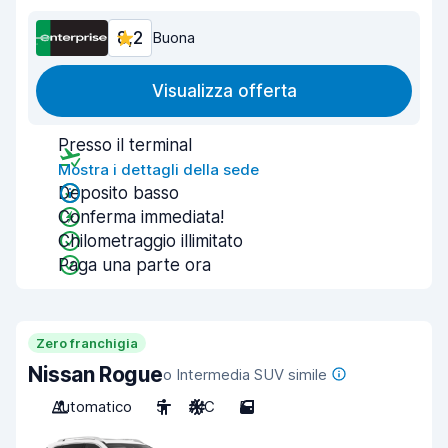
8,2
Buona
Visualizza offerta
Presso il terminal
Mostra i dettagli della sede
Deposito basso
Conferma immediata!
Chilometraggio illimitato
Paga una parte ora
Zero franchigia
Nissan Rogue
o Intermedia SUV simile
Automatico
5
A/C
5