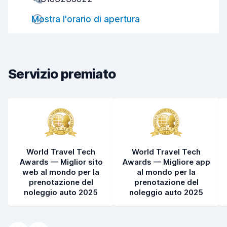
Rapidità del ritiro
8,0
Mostra l'orario di apertura
Rapidità della riconsegna
8,2
Pulizia del veicolo
7,7
Condizioni dell'auto
7,8
Servizio premiato
World Travel Tech
World Travel Tech
Awards — Miglior sito
Awards — Migliore app
web al mondo per la
al mondo per la
prenotazione del
prenotazione del
noleggio auto 2025
noleggio auto 2025