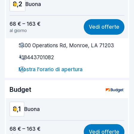
8,2
Buona
Rapporto qualità-prezzo
8,1
68 € – 163 €
Vedi offerte
al giorno
Facile da trovare
8,2
5400 Operations Rd, Monroe, LA 71203
Gentilezza degli agenti
8,2
+18443701082
Rapidità del ritiro
8,0
Mostra l'orario di apertura
Rapidità della riconsegna
8,2
Pulizia del veicolo
8,2
Budget
Condizioni dell'auto
8,3
8,1
Buona
Rapporto qualità-prezzo
8,0
68 € – 163 €
Vedi offerte