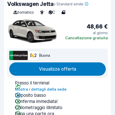
Volkswagen Jetta
o Standard simile
Automatico
5
A/C
4
48,66 €
al giorno
Cancellazione gratuita
8,2
Buona
Visualizza offerta
Presso il terminal
Mostra i dettagli della sede
Deposito basso
Conferma immediata!
Chilometraggio illimitato
Paga una parte ora