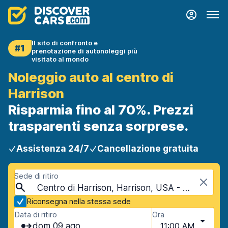
Il sito di confronto e
#1
prenotazione di autonoleggi più
visitato al mondo
Noleggio auto al centro di
Harrison
Risparmia fino al 70%. Prezzi
trasparenti senza sorprese.
Assistenza 24/7
Cancellazione gratuita
Sede di ritiro
Centro di Harrison, Harrison, USA - Arkansas
Riconsegna nella stessa sede
Data di ritiro
Ora
dom 09 ago
11:00 AM