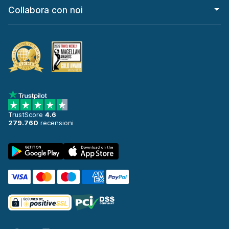
Collabora con noi
TrustScore
4.6
279.760
recensioni