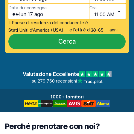
Data di riconsegna
Ora
lun 17 ago
11:00 AM
Il Paese di residenza del conducente è
e l'età è di
anni
Stati Uniti d'America (USA)
30-65
Cerca
Valutazione Eccellente
su 279.760 recensioni
1000+ fornitori
Perché prenotare con noi?