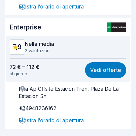
Mostra l'orario di apertura
Rapidità della riconsegna
8,2
Pulizia del veicolo
8,7
Enterprise
Condizioni dell'auto
8,5
Nella media
7,9
2 valutazioni
Rapporto qualità-prezzo
7,3
72 € – 112 €
Vedi offerte
al giorno
Facile da trovare
8,2
Pna Ap Offsite Estacion Tren, Plaza De La
Gentilezza degli agenti
7,8
Estacion Sn
Rapidità del ritiro
8,0
+34948236162
Rapidità della riconsegna
8,2
Mostra l'orario di apertura
Pulizia del veicolo
7,8