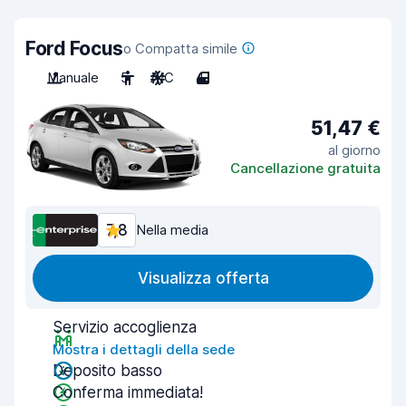
Ford Focus
o Compatta simile
Manuale
5
A/C
4
51,47 €
al giorno
Cancellazione gratuita
7,8
Nella media
Visualizza offerta
Servizio accoglienza
Mostra i dettagli della sede
Deposito basso
Conferma immediata!