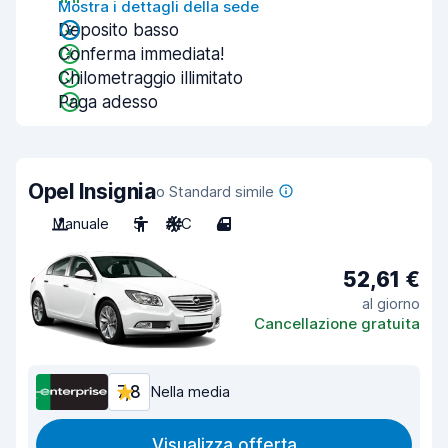
Mostra i dettagli della sede
Deposito basso
Conferma immediata!
Chilometraggio illimitato
Paga adesso
Opel Insignia
o Standard simile
Manuale
5
A/C
4
52,61 €
al giorno
Cancellazione gratuita
7,8
Nella media
Visualizza offerta