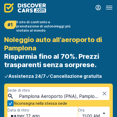
Il sito di confronto e
#1
prenotazione di autonoleggi più
visitato al mondo
Noleggio auto all’aeroporto di
Pamplona
Risparmia fino al 70%. Prezzi
trasparenti senza sorprese.
Assistenza 24/7
Cancellazione gratuita
Sede di ritiro
Pamplona Aeroporto (PNA), Pamplona, Spagna
Riconsegna nella stessa sede
Data di ritiro
Ora
mer 12 ago
11:00 AM