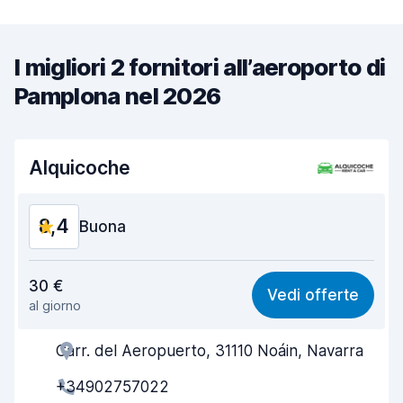
I migliori 2 fornitori all’aeroporto di
Pamplona nel 2026
Alquicoche
8,4
Buona
Rapporto qualità-prezzo
8,4
30 €
Vedi offerte
al giorno
Facile da trovare
8,2
Carr. del Aeropuerto, 31110 Noáin, Navarra
Gentilezza degli agenti
8,7
+34902757022
Rapidità del ritiro
8,0