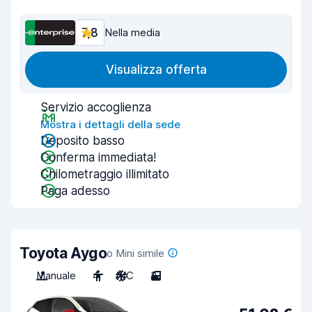
7,8
Nella media
Visualizza offerta
Servizio accoglienza
Mostra i dettagli della sede
Deposito basso
Conferma immediata!
Chilometraggio illimitato
Paga adesso
Toyota Aygo
o Mini simile
Manuale
4
A/C
3