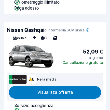
Chilometraggio illimitato
Paga adesso
Nissan Qashqai
o Intermedia SUV simile
Manuale
5
A/C
5
52,09 €
al giorno
Cancellazione gratuita
7,8
Nella media
Visualizza offerta
Servizio accoglienza