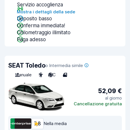
Servizio accoglienza
Mostra i dettagli della sede
Deposito basso
Conferma immediata!
Chilometraggio illimitato
Paga adesso
SEAT Toledo
o Intermedia simile
Manuale
5
A/C
4
52,09 €
al giorno
Cancellazione gratuita
7,8
Nella media