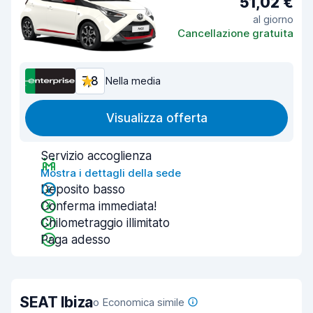
51,02 €
al giorno
Cancellazione gratuita
7,8
Nella media
Visualizza offerta
Servizio accoglienza
Mostra i dettagli della sede
Deposito basso
Conferma immediata!
Chilometraggio illimitato
Paga adesso
SEAT Ibiza
o Economica simile