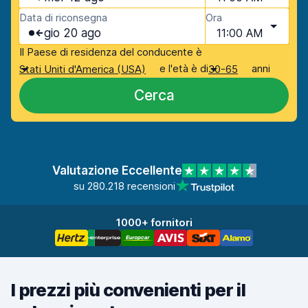
Data di riconsegna
Ora
gio 20 ago
11:00 AM
Il Paese di residenza del conducente è
e l'età è di
anni
Stati Uniti d'America (USA)
30-65
Cerca
Valutazione Eccellente
su 280.218 recensioni
1000+ fornitori
I prezzi più convenienti per il