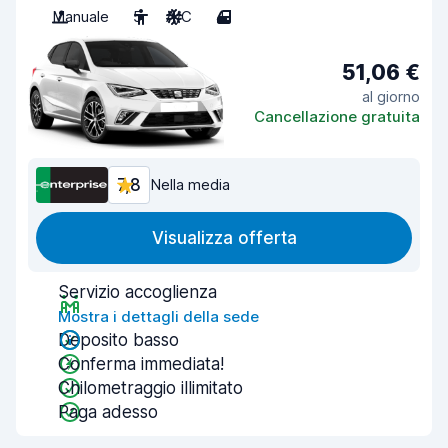
Manuale
5
A/C
4
51,06 €
al giorno
Cancellazione gratuita
7,8
Nella media
Visualizza offerta
Servizio accoglienza
Mostra i dettagli della sede
Deposito basso
Conferma immediata!
Chilometraggio illimitato
Paga adesso