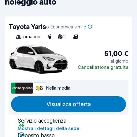
noleggio auto
Toyota Yaris
o Economica simile
Automatico
5
A/C
4
51,00 €
al giorno
Cancellazione gratuita
7,8
Nella media
Visualizza offerta
Servizio accoglienza
Mostra i dettagli della sede
Deposito basso