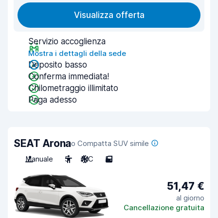
Visualizza offerta
Servizio accoglienza
Mostra i dettagli della sede
Deposito basso
Conferma immediata!
Chilometraggio illimitato
Paga adesso
SEAT Arona
o Compatta SUV simile
Manuale
5
A/C
5
51,47 €
al giorno
Cancellazione gratuita