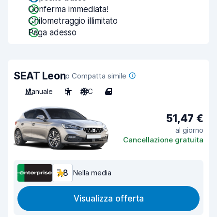
Conferma immediata!
Chilometraggio illimitato
Paga adesso
SEAT Leon
o Compatta simile
Manuale
5
A/C
4
51,47 €
al giorno
Cancellazione gratuita
7,8
Nella media
Visualizza offerta